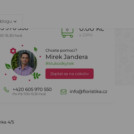
TY
PŘIHLÁŠENÍ
 blogu
5 970 550
0.00 Kč
0
s DPH
00-15.30 hod.
Chcete pomoci?
Mirek Jandera
Dle sezony
DealZone
#klukodkytek
Zeptat se na cokoliv
+420 605 970 550
info@floristika.cz
Po-Pá 7.00-15.30 hod.
mka 4/5