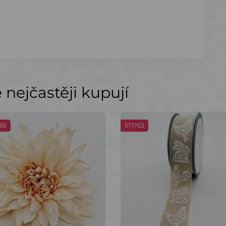
nejčastěji kupují
85
ST1763