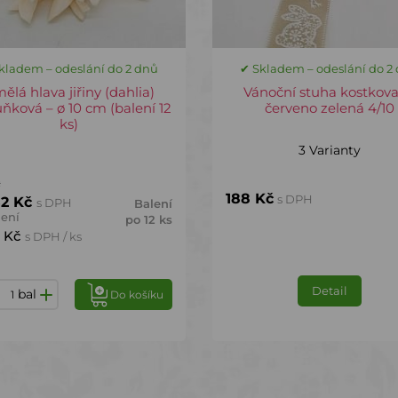
kladem – odeslání do 2 dnů
✔ Skladem – odeslání do 2
ělá hlava jiřiny (dahlia)
Vánoční stuha kostkov
ňková – ø 10 cm (balení 12
červeno zelená 4/10
ks)
3 Varianty
č
188 Kč
s DPH
52 Kč
s DPH
Balení
lení
po 12 ks
4 Kč
s DPH / ks
Detail
bal
Do košíku