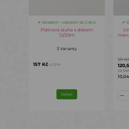
✔ Skladem – odeslání do 2 dnů
✔ S
Plátnová stuha s drátem
Um
1,5/25m
meru
3 Varianty
121 K
157 Kč
s DPH
120,
za ba
10,0
Detail