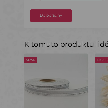
Do poradny
K tomuto produktu lidé 
ST3512
DKP08