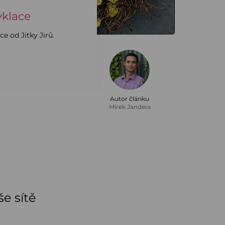
yklace
e od Jitky Jirů.
Autor článku
Mirek Jandera
e sítě