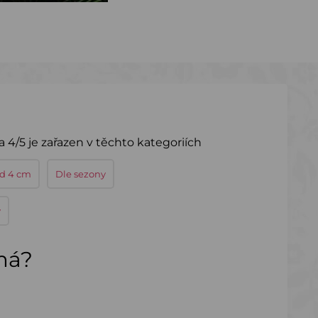
 4/5 je zařazen v těchto kategoriích
ad 4 cm
Dle sezony
y
ímá?