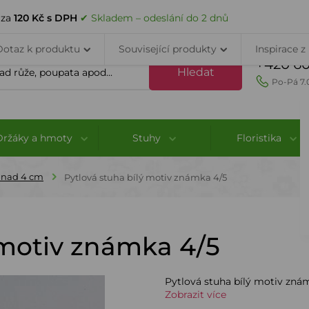
VELKOOBCHOD
DOPRAVA A PLATBA
PORADNA
KONTAK
 za
120 Kč s DPH
✔ Skladem – odeslání do 2 dnů
Dotaz k produktu
Související produkty
Inspirace z
+420 60
Hledat
Po-Pá 7.
Držáky a hmoty
Stuhy
Floristika
 nad 4 cm
Pytlová stuha bílý motiv známka 4/5
 motiv známka 4/5
Pytlová stuha bílý motiv zná
Zobrazit více