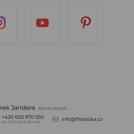
rek Jandera
#klukodkytek
+420 605 970 550
info@floristika.cz
Po-Pá 7.00-15.30 hod.