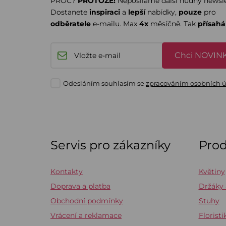
PROČ?
PROTOŽE!
Neposíláme další nudný newsle
Dostanete
inspiraci
a
lepší
nabídky,
pouze
pro
odběratele
e-mailu. Max
4x
měsíčně. Tak
přísah
Chci NOVINK
Odesláním souhlasím se
zpracováním osobních 
Servis pro zákazníky
Pro
Kontakty
Květiny
Doprava a platba
Držáky
Obchodní podmínky
Stuhy
Vrácení a reklamace
Floristi