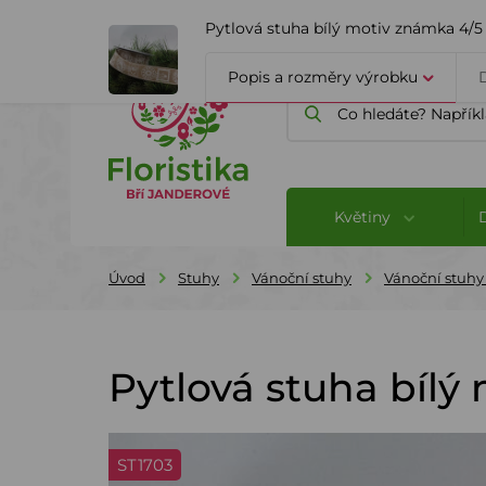
ÚVOD
O FIRMĚ
BLOG
Pytlová stuha bílý motiv známka 4/5
Popis a rozměry výrobku
Květiny
Úvod
Stuhy
Vánoční stuhy
Vánoční stuhy
Pytlová stuha bílý
ST1703