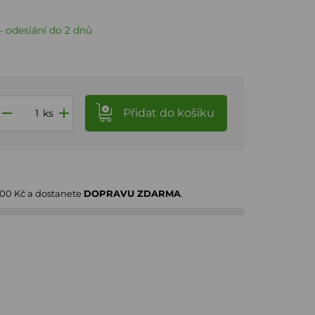
 odeslání do 2 dnů
Přidat
do košíku
ks
000 Kč
a dostanete
DOPRAVU ZDARMA
.