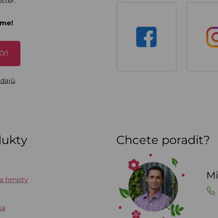
tter.
áme!
Y!
údajů
.
dukty
Chcete poradit?
Mi
 a hmoty
ka