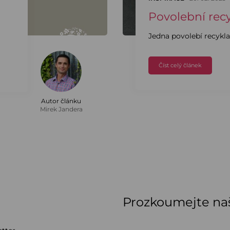
Povolební rec
Jedna povolebí recyklac
Číst celý článek
Autor článku
Mirek Jandera
Prozkoumejte naš