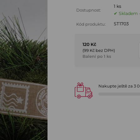
1 ks
Dostupnost:
✔ Skladem –
ST1703
Kód produktu:
120 Kč
(99 Kč bez DPH)
Balení po 1 ks
Nakupte ještě za
3 