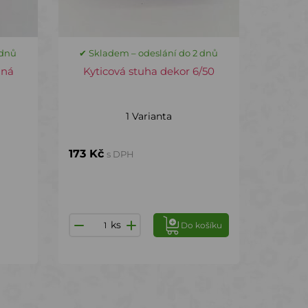
 dnů
✔ Skladem – odeslání do 2 dnů
aná
Kyticová stuha dekor 6/50
1 Varianta
173 Kč
s DPH
ks
Do košíku