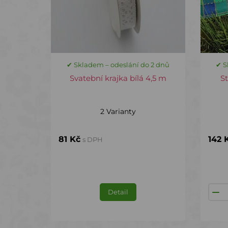
✔ Skladem – odeslání do 2 dnů
✔ S
Svatební krajka bílá 4,5 m
S
2 Varianty
81 Kč
142 
s DPH
Detail