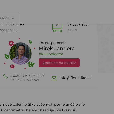
TY
PŘIHLÁŠENÍ
 blogu
5 970 550
0.00 Kč
0
s DPH
00-15.30 hod.
Chcete pomoci?
Mirek Jandera
Dle sezony
DealZone
#klukodkytek
Zeptat se na cokoliv
+420 605 970 550
info@floristika.cz
Po-Pá 7.00-15.30 hod.
amové balení plátku sušených pomerančů o síle
- 6
centimetrů, balení obsahuje cca
80
kusů.