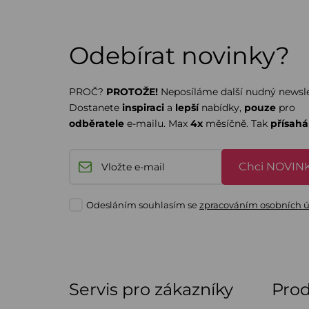
Odebírat novinky?
PROČ?
PROTOŽE!
Neposíláme další nudný newsle
Dostanete
inspiraci
a
lepší
nabídky,
pouze
pro
odběratele
e-mailu. Max
4x
měsíčně. Tak
přísah
Chci NOVINK
Odesláním souhlasím se
zpracováním osobních 
Servis pro zákazníky
Pro