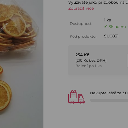
Využíváte jako přízdobou na d
Zobrazit více
1 ks
Dostupnost:
✔ Skladem –
SU0831
Kód produktu:
254 Kč
(210 Kč bez DPH)
Balení po 1 ks
Nakupte ještě za
3 