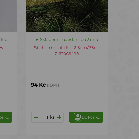
 dnů
✔ Skladem – odeslání do 2 dnů
vý
Stuha metalická-2,5cm/33m-
zlatočerná
94 Kč
s DPH
ks
ošíku
Do košíku