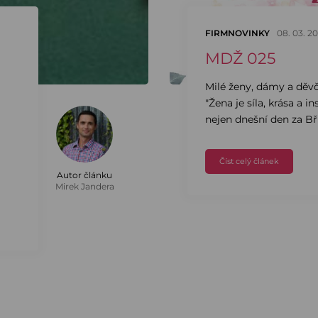
FIRMNOVINKY
08. 03. 2
MDŽ 025
Milé ženy, dámy a děvča
"Žena je síla, krása a i
nejen dnešní den za Bří
Číst celý článek
Autor článku
Mirek Jandera