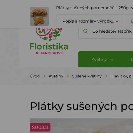
ÚVOD
O FIRMĚ
BLOG
Plátky sušených pomerančů - 250g 
Popis a rozměry výrobku
Květiny
Úvod
Květiny
Sušené květiny
Hlavičky, p
Plátky sušených p
SU0831