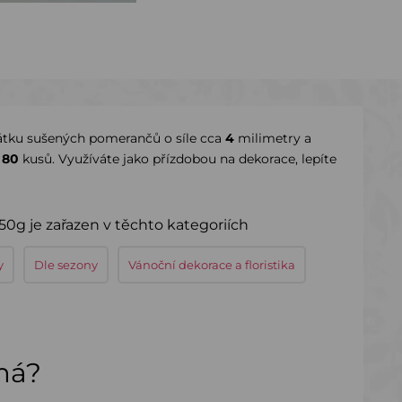
átku sušených pomerančů o síle cca
4
milimetry a
a
80
kusů. Využíváte jako přízdobou na dekorace, lepíte
0g je zařazen v těchto kategoriích
y
Dle sezony
Vánoční dekorace a floristika
ímá?