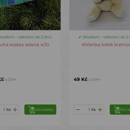
kladem – odeslání do 2 dnů
✔ Skladem – odeslání do 2
tuha kostka zelená 4/10
Klíčenka králík krémo
Kč
49 Kč
s DPH
s DPH
ks
ks
Do košíku
Do k