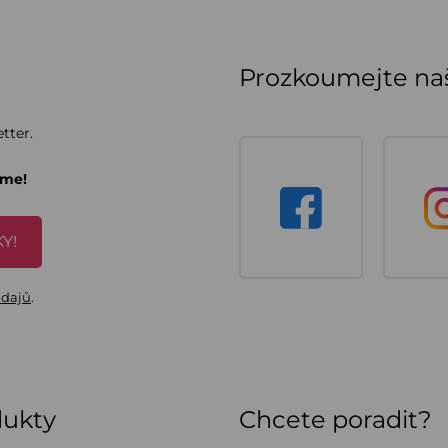
Prozkoumejte naš
tter.
áme!
Y!
údajů
.
dukty
Chcete poradit?