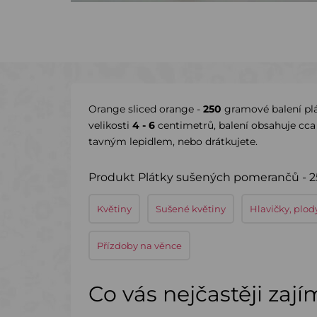
Orange sliced orange -
250
gramové balení pl
velikosti
4 - 6
centimetrů, balení obsahuje cc
tavným lepidlem, nebo drátkujete.
Produkt Plátky sušených pomerančů - 25
Květiny
Sušené květiny
Hlavičky, plod
Přízdoby na věnce
Co vás nejčastěji zaj