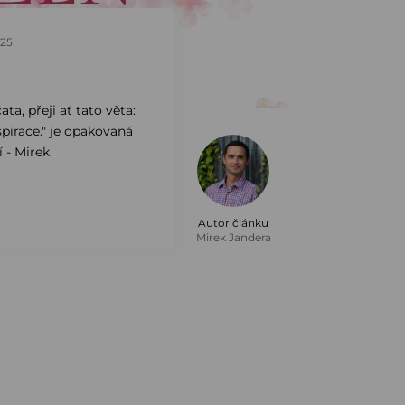
025
ta, přeji ať tato věta:
nspirace." je opakovaná
 - Mirek
Autor článku
Mirek Jandera