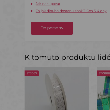
Jak nakupovat
Za jak dlouho dostanu zboží? Cca 3-4 dny
Do poradny
K tomuto produktu lidé 
ST3057
ST0888