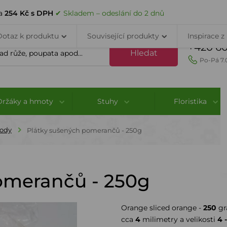
VELKOOBCHOD
DOPRAVA A PLATBA
PORADNA
KONTAK
za
254 Kč s DPH
✔ Skladem – odeslání do 2 dnů
Dotaz k produktu
Související produkty
Inspirace z
+420 60
Hledat
Po-Pá 7.
Držáky a hmoty
Stuhy
Floristika
lody
Plátky sušených pomerančů - 250g
omerančů - 250g
Orange sliced orange -
250
gr
cca
4
milimetry a velikosti
4 