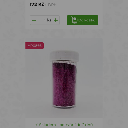
172 Kč
s DPH
ks
Do košíku
AP0866
✔ Skladem – odeslání do 2 dnů