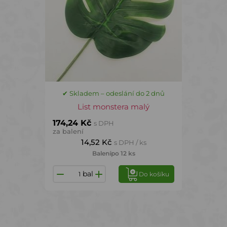
✔ Skladem – odeslání do 2 dnů
List monstera malý
174,24 Kč
s DPH
za balení
14,52 Kč
s DPH / ks
Balení
po 12 ks
bal
Do košíku