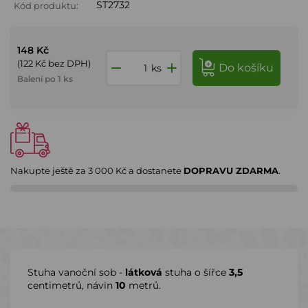
ST2732
Kód produktu:
148 Kč
(122 Kč bez DPH)
do košíku
ks
Balení po 1 ks
Nakupte ještě za
3 000 Kč
a dostanete
DOPRAVU ZDARMA
.
Stuha vanoční sob -
látková
stuha o šířce
3,5
centimetrů, návin
10
metrů.