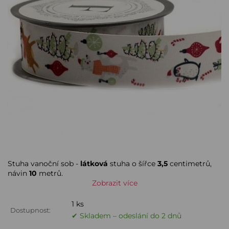
Stuha vanoční sob -
látková
stuha o šířce
3,5
centimetrů,
návin
10
metrů.
Zobrazit více
1 ks
Dostupnost:
✔ Skladem – odeslání do 2 dnů