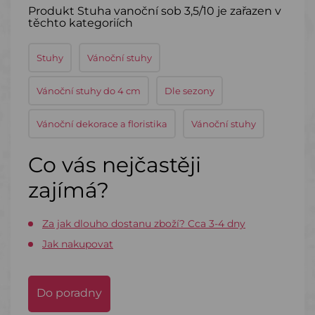
Produkt Stuha vanoční sob 3,5/10 je zařazen v
těchto kategoriích
Stuhy
Vánoční stuhy
Vánoční stuhy do 4 cm
Dle sezony
Vánoční dekorace a floristika
Vánoční stuhy
Co vás nejčastěji
zajímá?
Za jak dlouho dostanu zboží? Cca 3-4 dny
Jak nakupovat
Do poradny