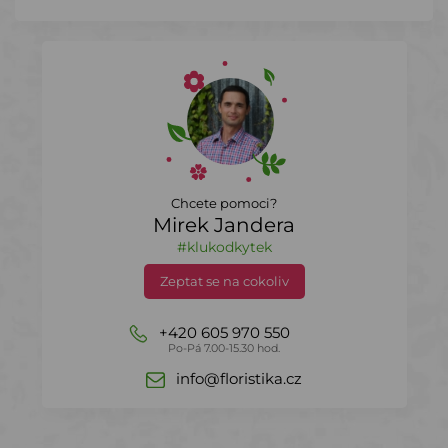
Chcete pomoci?
Mirek Jandera
#klukodkytek
Zeptat se na cokoliv
+420 605 970 550
Po-Pá 7.00-15.30 hod.
info@floristika.cz