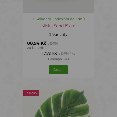
✔ Skladem – odeslání do 2 dnů
Miska Sand 15 cm
2 Varianty
88,94 Kč
s DPH
za balení
17,79 Kč
s DPH / ks
Balení
po 5 ks
Detail
LS0205