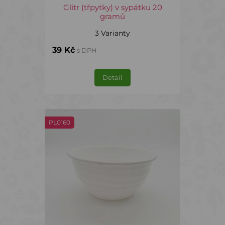
Glitr (třpytky) v sypátku 20
gramů
3 Varianty
39 Kč
s DPH
Detail
PL0160