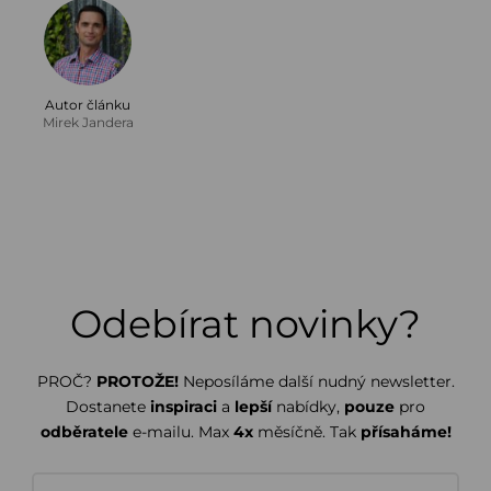
Autor článku
Mirek Jandera
Odebírat novinky?
PROČ?
PROTOŽE!
Neposíláme další nudný newsletter.
Dostanete
inspiraci
a
lepší
nabídky,
pouze
pro
odběratele
e-mailu. Max
4x
měsíčně. Tak
přísaháme!