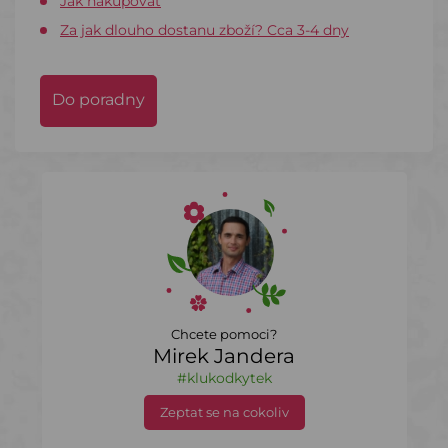
Jak nakupovat
Za jak dlouho dostanu zboží? Cca 3-4 dny
Do poradny
Chcete pomoci?
Mirek Jandera
#klukodkytek
Zeptat se na cokoliv