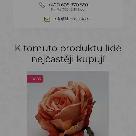
+420 605 970 550
Po-Pá 7.00-15.30 hod.
info@floristika.cz
K tomuto produktu lidé
nejčastěji kupují
L0085