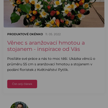
PRODUKTOVÉ OKÉNKO
11. 05. 2022
Věnec s aranžovací hmotou a
stojanem - inspirace od Vás
Posíláte své práce a nás to moc těší. Ukázka věnců o
průměru 55 cm s aranžovací hmotou a stojanem v
podání floristek z Květinářství Pytlík.
Číst celý článek