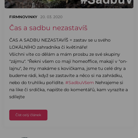
FIRMNOVINKY
20. 03. 2020
Čas a sadbu nezastavíš
ČAS A SADBU NEZASTAVÍŠ = zastav se u svého
LOKÁLNÍHO zahradníka či květináře!
Všichni víte co dělám a mám prosbu ze své skupiny
"zájmu". "Řekni všem co mají homeoffice, makají v "on-
lajnu", že my makáme s kovičkama, jsme tu celé dny a
budeme rádi, když se zastavíte a něco si na zahrádku,
nebo do truhlíku pořídíte.
#SadbuVšem
Nehrajeme si
na like či srdíčka, napište do komentářů, kam vyrazíte a
sdílejte
Číst celý článek