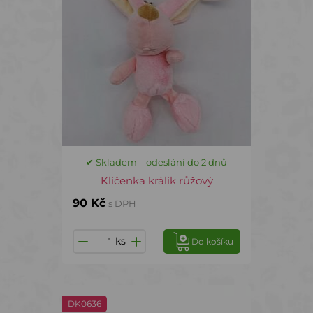
✔ Skladem – odeslání do 2 dnů
Klíčenka králík růžový
90 Kč
s DPH
ks
Do košíku
DK0636