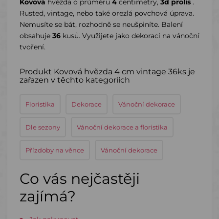
Kovová
hvězda o průměru
4
centimetry,
3d prolis
.
Rusted, vintage, nebo také orezlá povchová úprava.
Nemusíte se bát, rozhodně se neušpiníte. Balení
obsahuje
36
kusů. Využijete jako dekoraci na vánoční
tvoření.
Produkt Kovová hvězda 4 cm vintage 36ks je
zařazen v těchto kategoriích
Floristika
Dekorace
Vánoční dekorace
Dle sezony
Vánoční dekorace a floristika
Přízdoby na věnce
Vánoční dekorace
Co vás nejčastěji
zajímá?