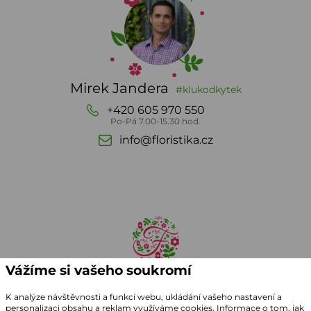
Mirek Jandera
#klukodkytek
+420 605 970 550
Po-Pá 7.00-15.30 hod.
info@floristika.cz
Vážíme si vašeho soukromí
K analýze návštěvnosti a funkcí webu, ukládání vašeho nastavení a
personalizaci obsahu a reklam využíváme cookies. Informace o tom, jak