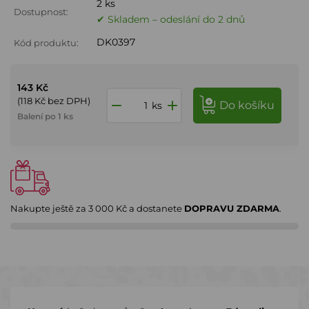
2 ks
Dostupnost:
✔ Skladem – odeslání do 2 dnů
DK0397
Kód produktu:
143 Kč
(118 Kč bez DPH)
do košíku
ks
Balení po 1 ks
Nakupte ještě za
3 000 Kč
a dostanete
DOPRAVU ZDARMA
.