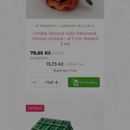
✔ Skladem – odeslání do 2 dnů
Umělá látková růže žilkovaná,
růžovo-cihlová – ø 11 cm (balení
5 ks)
78,65 Kč
s DPH
za balení
15,73 Kč
s DPH / ks
Balení
po 5 ks
bal
Do košíku
AP0645