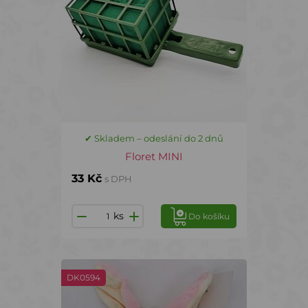
✔ Skladem – odeslání do 2 dnů
Floret MINI
33 Kč
s DPH
ks
Do košíku
DK0594