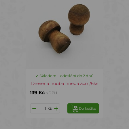
✔ Skladem – odeslání do 2 dnů
Dřevěná houba hnědá 3cm/6ks
139 Kč
s DPH
ks
Do košíku