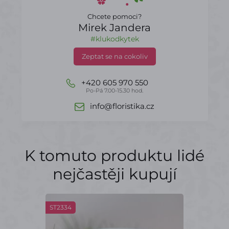
Chcete pomoci?
Mirek Jandera
#klukodkytek
Zeptat se na cokoliv
+420 605 970 550
Po-Pá 7.00-15.30 hod.
info@floristika.cz
K tomuto produktu lidé
nejčastěji kupují
ST2334