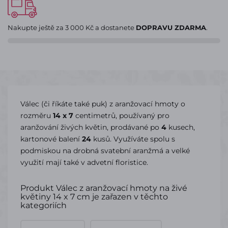
Nakupte ještě za
3 000 Kč
a dostanete
DOPRAVU ZDARMA
.
Válec (či říkáte také puk) z aranžovací hmoty o
rozměru
14 x 7
centimetrů, používaný pro
aranžování živých květin, prodávané po
4
kusech,
kartonové balení
24
kusů. Využíváte spolu s
podmiskou na drobná svatební aranžmá a velké
využití mají také v advetní floristice.
Produkt Válec z aranžovací hmoty na živé
květiny 14 x 7 cm je zařazen v těchto
kategoriích