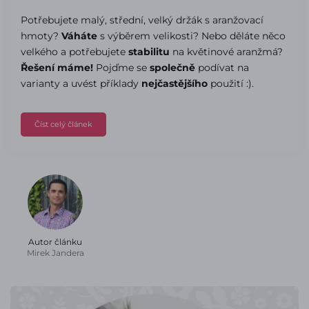
Potřebujete malý, střední, velký držák s aranžovací
hmoty?
Váháte
s výběrem velikosti? Nebo děláte něco
velkého a potřebujete
stabilitu
na květinové aranžmá?
Řešení máme!
Pojďme se
společně
podívat na
varianty a uvést příklady
nejčastějšího
použití :).
Číst celý článek
Autor článku
Mirek Jandera