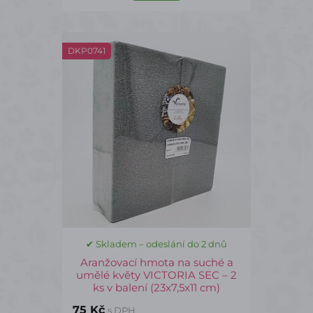
DKP0741
✔ Skladem – odeslání do 2 dnů
Aranžovací hmota na suché a
umělé květy VICTORIA SEC – 2
ks v balení (23x7,5x11 cm)
75 Kč
s DPH