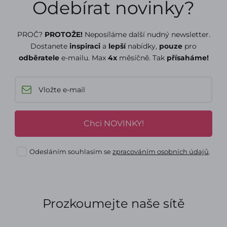
Odebírat novinky?
PROČ?
PROTOŽE!
Neposíláme další nudný newsletter.
Dostanete
inspiraci
a
lepší
nabídky,
pouze
pro
odběratele
e-mailu. Max
4x
měsíčně. Tak
přísaháme!
Chci NOVINKY!
Odesláním souhlasím se
zpracováním osobních údajů
.
Prozkoumejte naše sítě