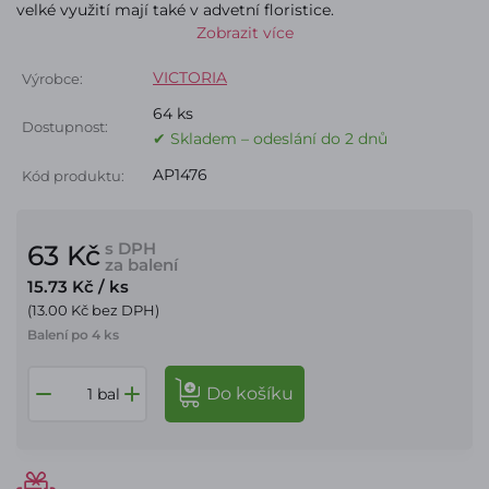
velké využití mají také v advetní floristice.
Zobrazit více
VICTORIA
Výrobce:
64 ks
Dostupnost:
✔ Skladem – odeslání do 2 dnů
AP1476
Kód produktu:
s DPH
63 Kč
za balení
15.73 Kč
/ ks
(13.00 Kč bez DPH)
Balení po 4 ks
do košíku
bal