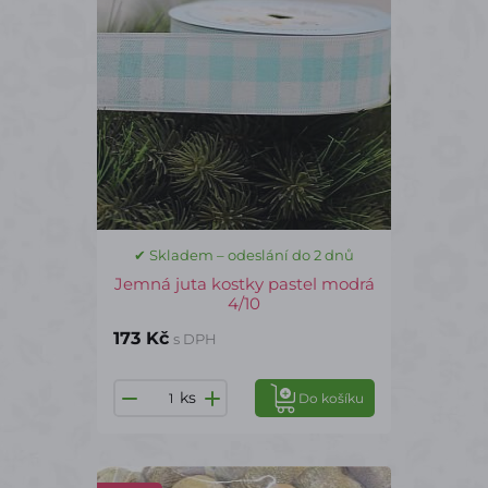
✔ Skladem – odeslání do 2 dnů
Jemná juta kostky pastel modrá
4/10
173 Kč
s DPH
ks
Do košíku