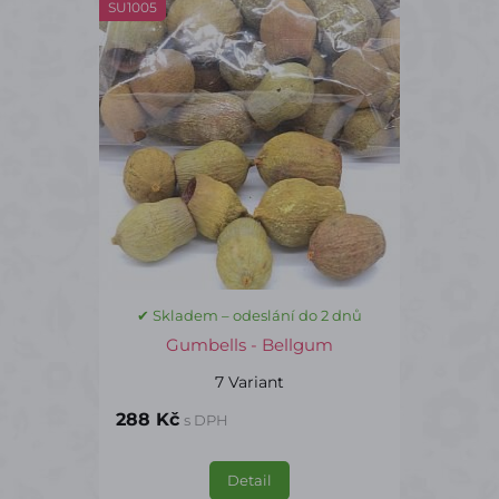
SU1005
✔ Skladem – odeslání do 2 dnů
Gumbells - Bellgum
7 Variant
288 Kč
s DPH
Detail