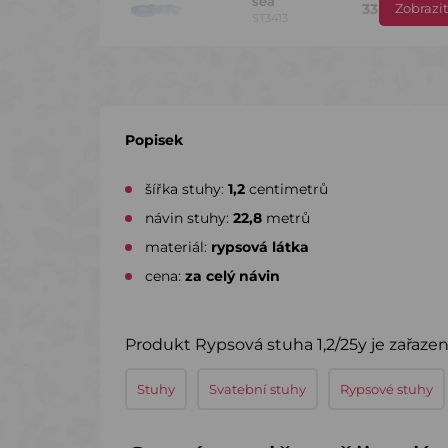
sea
33 Kč
Zobrazit
s DP
ST3413
29 Kč
s DP
malinová
kus
DKP0790
Popisek
33 Kč
s DP
apple green
kus
ST3411
šířka stuhy:
1,2
centimetrů
návin stuhy:
22,8
metrů
33 Kč
s DP
modrá tmavá
kus
ST3412
materiál:
rypsová látka
cena:
za celý návin
láhvová
33 Kč
s DP
zelená
kus
ST3415
Produkt Rypsová stuha 1,2/25y je zařazen
33 Kč
s DP
růžová světlá
kus
ST3408
Stuhy
Svatební stuhy
Rypsové stuhy