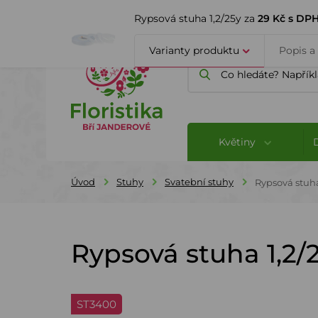
ÚVOD
O FIRMĚ
BLOG
Rypsová stuha 1,2/25y za
29 Kč s DP
Varianty produktu
Popis a
Květiny
Úvod
Stuhy
Svatební stuhy
Rypsová stuha
Rypsová stuha 1,2/
ST3400