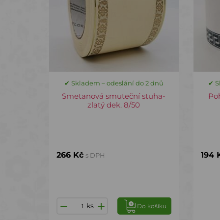
✔ Skladem – odeslání do 2 dnů
✔ S
Smetanová smuteční stuha-
Poh
zlatý dek. 8/50
266 Kč
194 
s DPH
ks
Do košíku