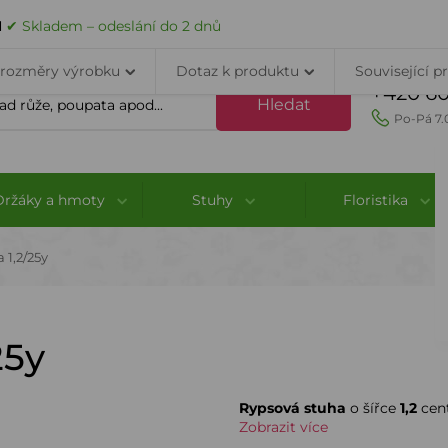
VELKOOBCHOD
DOPRAVA A PLATBA
PORADNA
KONTAK
H
✔ Skladem – odeslání do 2 dnů
 rozměry výrobku
Dotaz k produktu
Související p
+420 60
Hledat
Po-Pá 7.
Držáky a hmoty
Stuhy
Floristika
 1,2/25y
25y
Rypsová stuha
o šířce
1,2
cen
Zobrazit více