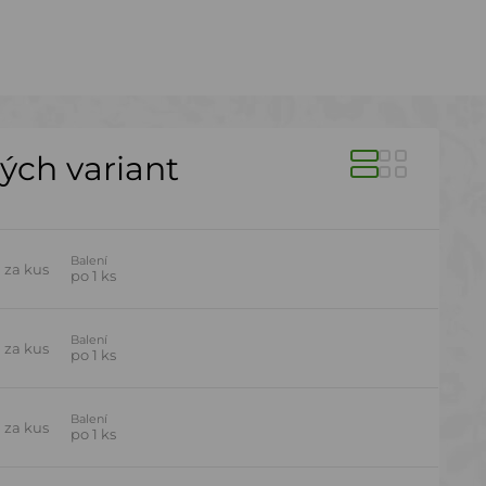
ných variant
Balení
H
za kus
po 1 ks
Balení
H
za kus
po 1 ks
Balení
H
za kus
po 1 ks