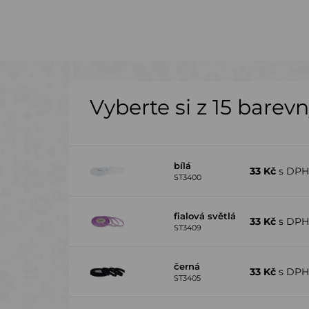
Vyberte si z 15 barev
bílá
33 Kč
s DP
ST3400
fialová světlá
33 Kč
s DP
ST3409
černá
33 Kč
s DP
ST3405