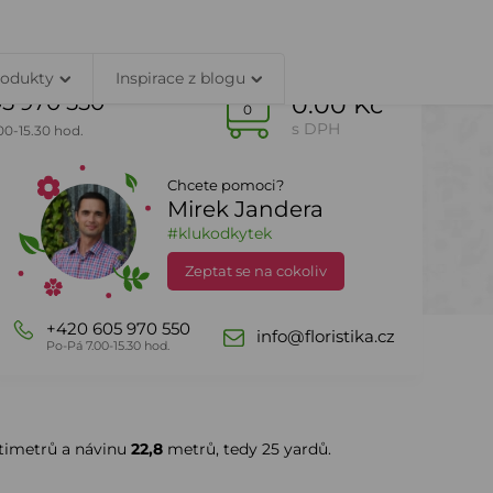
TY
PŘIHLÁŠENÍ
rodukty
Inspirace z blogu
5 970 550
0.00 Kč
0
s DPH
00-15.30 hod.
Chcete pomoci?
Mirek Jandera
Dle sezony
DealZone
#klukodkytek
Zeptat se na cokoliv
+420 605 970 550
info@floristika.cz
Po-Pá 7.00-15.30 hod.
timetrů a návinu
22,8
metrů, tedy 25 yardů.