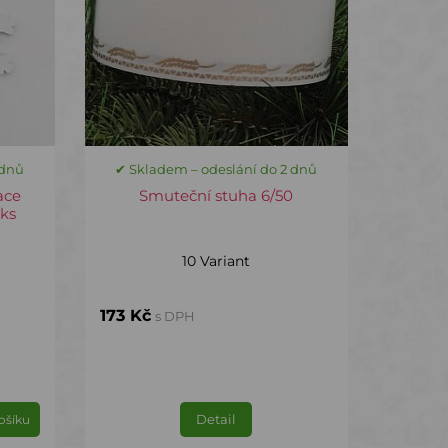
 dnů
✔ Skladem – odeslání do 2 dnů
ace
Smuteční stuha 6/50
ks
10 Variant
173 Kč
s DPH
Detail
ošíku