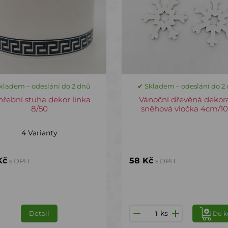
kladem – odeslání do 2 dnů
✔ Skladem – odeslání do 2
řební stuha dekor linka
Vánoční dřevěná dekor
8/50
sněhová vločka 4cm/10
4 Varianty
Kč
58 Kč
s DPH
s DPH
ks
Detail
Do k