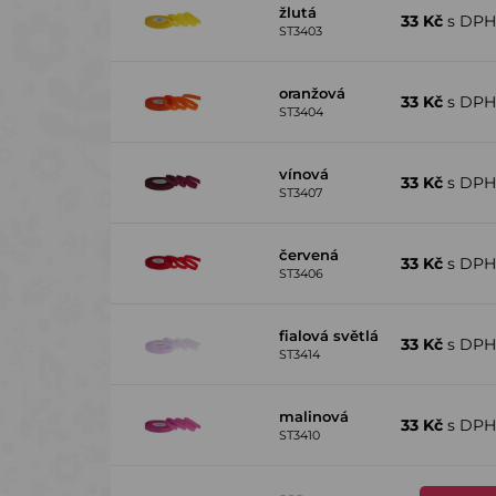
žlutá
33 Kč
s DP
ST3403
oranžová
33 Kč
s DP
ST3404
vínová
33 Kč
s DP
ST3407
červená
33 Kč
s DP
ST3406
fialová světlá
33 Kč
s DP
ST3414
malinová
33 Kč
s DP
ST3410