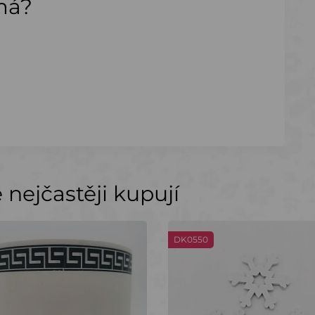
ímá?
nejčastěji kupují
DK0550