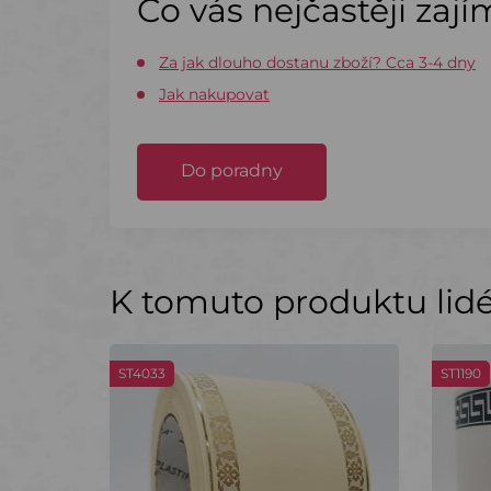
Co vás nejčastěji zaj
Za jak dlouho dostanu zboží? Cca 3-4 dny
Jak nakupovat
Do poradny
K tomuto produktu lidé 
ST4033
ST1190