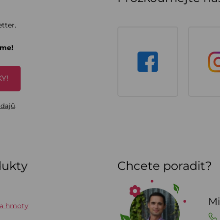
tter.
áme!
Y!
údajů
.
dukty
Chcete poradit?
Mi
 a hmoty