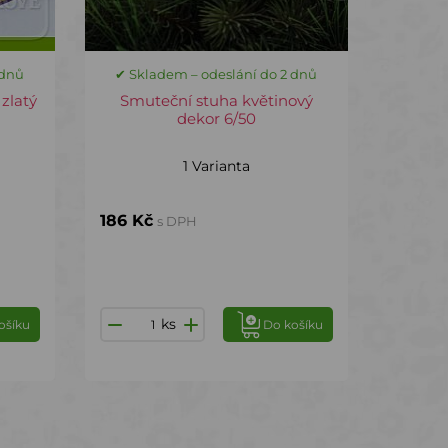
 dnů
✔ Skladem – odeslání do 2 dnů
 zlatý
Smuteční stuha květinový
dekor 6/50
1 Varianta
186 Kč
s DPH
ks
ošíku
Do košíku