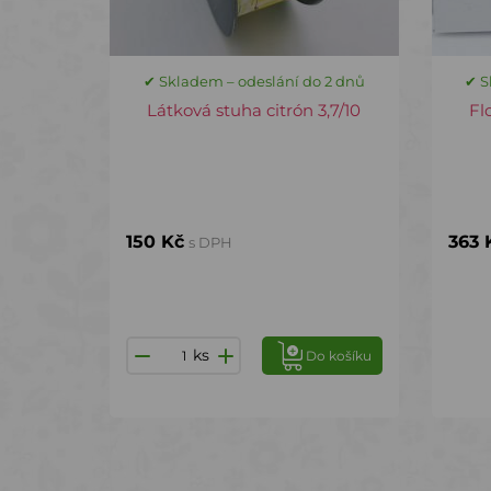
✔ Skladem – odeslání do 2 dnů
✔ S
Látková stuha citrón 3,7/10
Fl
150 Kč
363 
s DPH
ks
Do košíku