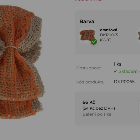
Barva
oranžová
DKP0065
(65.81)
1 ks
Dostupnost:
✔ Skladem –
DKP0065
Kód produktu:
66 Kč
(54 Kč bez DPH)
Balení po 1 ks