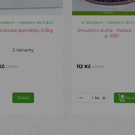
kladem – odeslání do 2 dnů
✔ Skladem – odeslání do 2
oristické špendlíky 0,5kg
Smuteční stuha - fialová -
p. 5/50
2 Varianty
Kč
112 Kč
s DPH
s DPH
ks
Detail
Do k