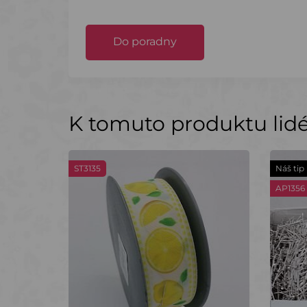
Do poradny
K tomuto produktu lidé 
ST3135
Náš tip
AP1356