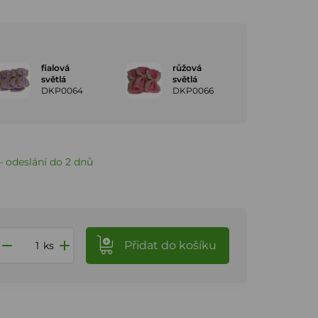
fialová
růžová
světlá
světlá
DKP0064
DKP0066
 odeslání do 2 dnů
Přidat
do košíku
ks