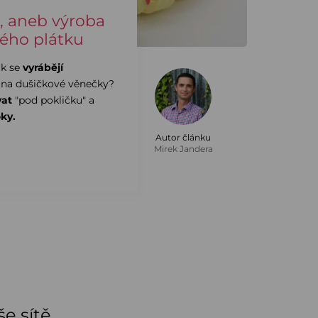
, aneb výroba
ého plátku
jak se
vyrábějí
 na dušičkové věnečky?
vat
"pod pokličku" a
ky.
Autor článku
Mirek Jandera
e sítě