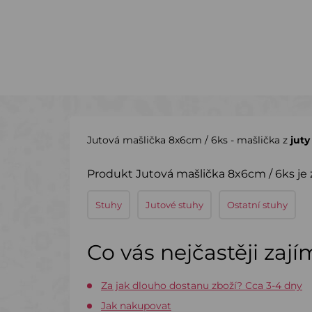
Jutová mašlička 8x6cm / 6ks - mašlička z
juty
Produkt Jutová mašlička 8x6cm / 6ks je 
Stuhy
Jutové stuhy
Ostatní stuhy
Co vás nejčastěji zaj
Za jak dlouho dostanu zboží? Cca 3-4 dny
Jak nakupovat