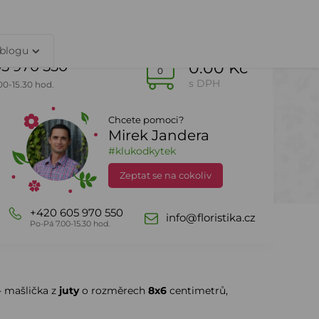
TY
PŘIHLÁŠENÍ
 blogu
5 970 550
0.00 Kč
0
s DPH
00-15.30 hod.
Chcete pomoci?
Mirek Jandera
Dle sezony
DealZone
#klukodkytek
Zeptat se na cokoliv
+420 605 970 550
info@floristika.cz
Po-Pá 7.00-15.30 hod.
- mašlička z
juty
o rozměrech
8x6
centimetrů,