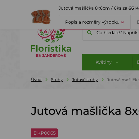
ÚVOD
O FIRMĚ
BLOG
Jutová mašlička 8x6cm / 6ks za
66 K
Popis a rozměry výrobku
Květiny
Úvod
Stuhy
Jutové stuhy
Jutová mašlička
Jutová mašlička 8x
DKP0065