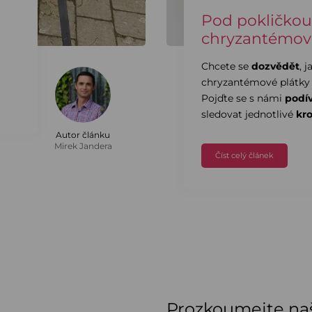
Pod pokličkou
chryzantémov
Chcete se
dozvědět
, 
chryzantémové plátky
Pojďte se s námi
podí
sledovat jednotlivé
kro
Autor článku
Mirek Jandera
Číst celý článek
Prozkoumejte naš