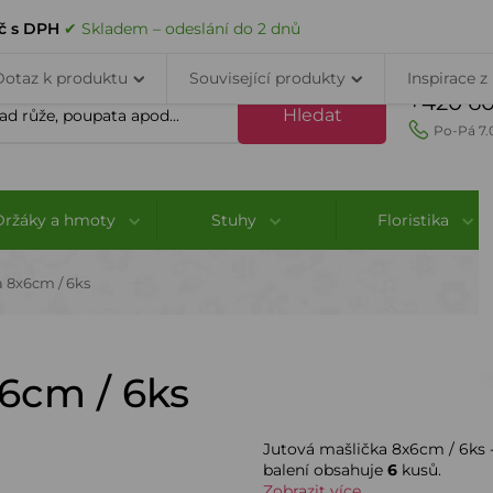
VELKOOBCHOD
DOPRAVA A PLATBA
PORADNA
KONTAK
č s DPH
✔ Skladem – odeslání do 2 dnů
Dotaz k produktu
Související produkty
Inspirace z
+420 60
Hledat
Po-Pá 7.
Držáky a hmoty
Stuhy
Floristika
 8x6cm / 6ks
6cm / 6ks
Jutová mašlička 8x6cm / 6ks 
balení obsahuje
6
kusů.
Zobrazit více