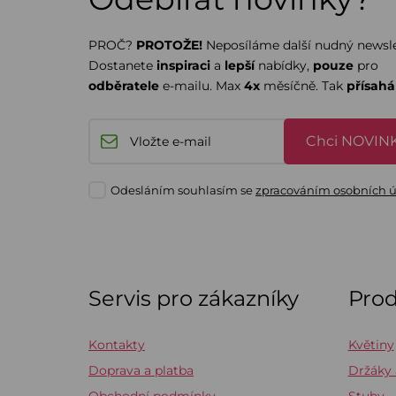
PROČ?
PROTOŽE!
Neposíláme další nudný newsle
Dostanete
inspiraci
a
lepší
nabídky,
pouze
pro
odběratele
e-mailu. Max
4x
měsíčně. Tak
přísah
Chci NOVINK
Odesláním souhlasím se
zpracováním osobních 
Servis pro zákazníky
Pro
Kontakty
Květiny
Doprava a platba
Držáky