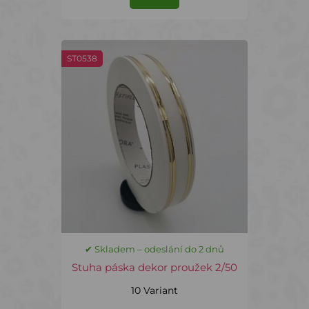
ST0538
✔ Skladem – odeslání do 2 dnů
Stuha páska dekor proužek 2/50
10 Variant