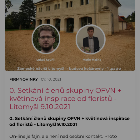
FIRMNOVINKY
07. 10. 2021
0. Setkání členů skupiny OFVN +
květinová inspirace od floristů -
Litomyšl 9.10.2021
0. Setkání členů skupiny OFVN + květinová inspirace
od floristů - Litomyšl 9.10.2021
On-line je fajn, ale není nad osobní kontakt. Proto