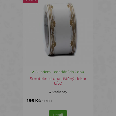
ST2765
✔ Skladem – odeslání do 2 dnů
Smuteční stuha tištěný dekor
6/50
4 Varianty
186 Kč
s DPH
Detail