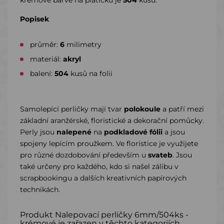
krémové barvě na platičku je
504
kusů.
Popisek
průměr:
6
milimetry
materiál:
akryl
balení:
504
kusů na folii
Samolepící perličky mají tvar
polokoule
a patří mezi
základní aranžérské, floristické a dekorační pomůcky.
Perly jsou
nalepené
na
podkladové fólii
a jsou
spojeny lepícím proužkem. Ve floristice je využijete
pro různé dozdobování především u
svateb
. Jsou
také určeny pro každého, kdo si našel zálibu v
scrapbookingu a dalších kreativních papírových
technikách.
Produkt Nalepovací perličky 6mm/504ks -
krémové je zařazen v těchto kategoriích