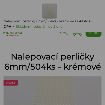
PŘIHLÁŠENÍ
Nalepovací perličky 6mm/504ks - krémové za
41 Kč s
DPH
✔ Skladem – odeslání do 2 dnů
0
MENU
Nalepovací perličky
6mm/504ks - krémové
DK0381