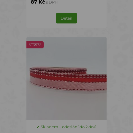
87 Kč
s DPH
Detail
ST3572
✔ Skladem – odeslání do 2 dnů