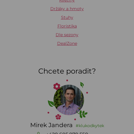
Květiny
Držáky a hmoty
Stuhy
Floristika
Dle sezony
DealZone
Chcete poradit?
Mirek Jandera
#klukodkytek