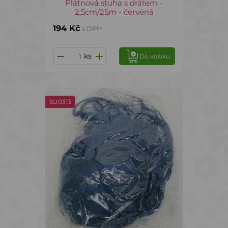
Plátnová stuha s drátem -
2,5cm/25m - červená
194 Kč
s DPH
ks
Do košíku
SU0313