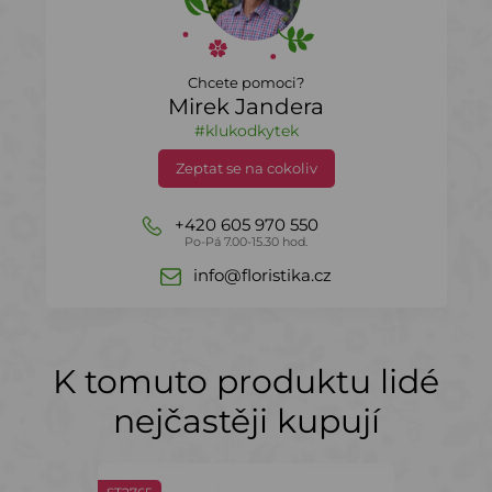
Chcete pomoci?
Mirek Jandera
#klukodkytek
Zeptat se na cokoliv
+420 605 970 550
Po-Pá 7.00-15.30 hod.
info@floristika.cz
K tomuto produktu lidé
nejčastěji kupují