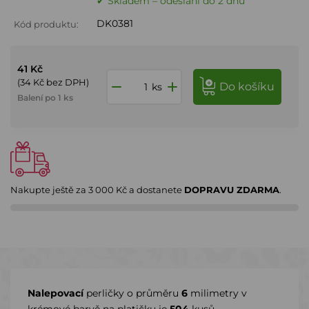
✔ Skladem – odeslání do 2 dnů
DK0381
Kód produktu:
41 Kč
(34 Kč bez DPH)
do košíku
ks
Balení po 1 ks
Nakupte ještě za
3 000 Kč
a dostanete
DOPRAVU ZDARMA
.
Nalepovací
perličky o průměru
6
milimetry v