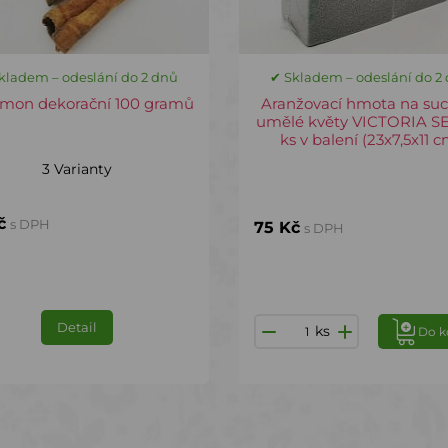
kladem – odeslání do 2 dnů
✔ Skladem – odeslání do 2
mon dekorační 100 gramů
Aranžovací hmota na suc
umělé květy VICTORIA SE
ks v balení (23x7,5x11 c
3 Varianty
č
s DPH
75 Kč
s DPH
Detail
ks
Do k