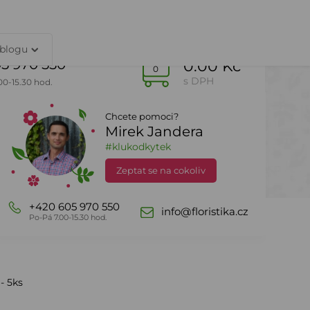
TY
PŘIHLÁŠENÍ
 blogu
5 970 550
0.00 Kč
0
s DPH
00-15.30 hod.
Chcete pomoci?
Mirek Jandera
Dle sezony
DealZone
#klukodkytek
Zeptat se na cokoliv
+420 605 970 550
info@floristika.cz
Po-Pá 7.00-15.30 hod.
- 5ks