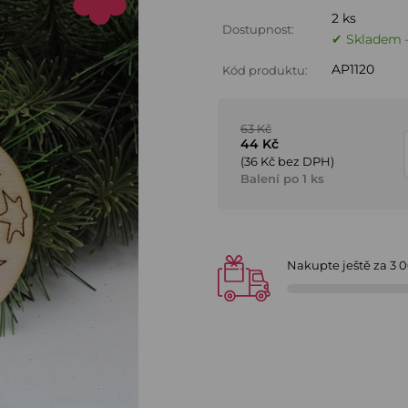
2 ks
Dostupnost:
✔ Skladem –
AP1120
Kód produktu:
63 Kč
44 Kč
(36 Kč bez DPH)
Balení po 1 ks
Nakupte ještě za
3 