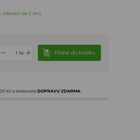
 odeslání do 2 dnů
Přidat
do košíku
ks
000 Kč
a dostanete
DOPRAVU ZDARMA
.