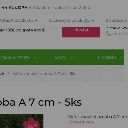
VELKOOBCHOD
DOPRAVA A PLATBA
PORADNA
KONTAK
a
44 Kč s DPH
✔ Skladem – odeslání do 2 dnů
Dotaz k produktu
Související produkty
Inspirace z
+420 60
Hledat
Po-Pá 7.
Držáky a hmoty
Stuhy
Floristika
ce
Výřez vánoční ozdoba A 7 cm - 5ks
ba A 7 cm - 5ks
Výřez vánoční ozdoba A 7 cm 
Zobrazit více
%
-30