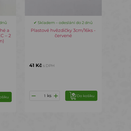
 dnů
✔ Skladem – odeslání do 2 dnů
hé a
Plastové hvězdičky 3cm/16ks -
C – 2
červené
m)
41 Kč
s DPH
ks
Do košíku
ošíku