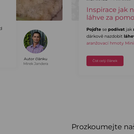
Inspirace jak 
láhve za pomo
id
Pojďte
se
podívat
jak
dárkově nazdobit
láhe
aranžovací hmoty Min
Autor článku
Číst celý článek
Mirek Jandera
Prozkoumejte naš