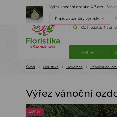
ÚVOD
O FIRMĚ
BLOG
Výřez vánoční ozdoba A 7 cm - 5ks z
Popis a rozměry výrobku
Květiny
Úvod
Floristika
Dekorace
Vánoční dekora
Výřez vánoční ozdo
AP1120