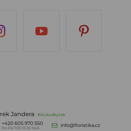
rek Jandera
#klukodkytek
+420 605 970 550
info@floristika.cz
Po-Pá 7.00-15.30 hod.