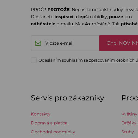
PROČ?
PROTOŽE!
Neposíláme další nudný newsle
Dostanete
inspiraci
a
lepší
nabídky,
pouze
pro
odběratele
e-mailu. Max
4x
měsíčně. Tak
přísah
Chci NOVINK
Odesláním souhlasím se
zpracováním osobních 
Servis pro zákazníky
Pro
Kontakty
Květiny
Doprava a platba
Držáky
Obchodní podmínky
Stuhy