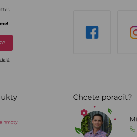
tter.
áme!
Y!
údajů
.
dukty
Chcete poradit?
Mi
 a hmoty