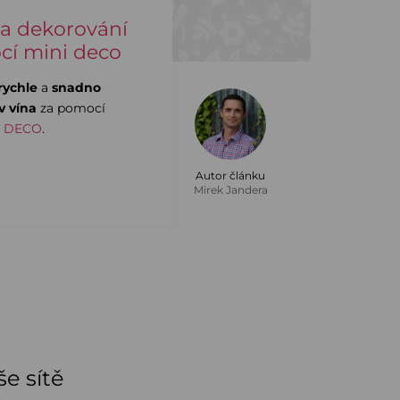
na dekorování
cí mini deco
rychle
a
snadno
v vína
za pomocí
i DECO
.
Autor článku
Mirek Jandera
e sítě