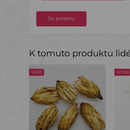
Do poradny
K tomuto produktu lidé 
SU1113
SU1098