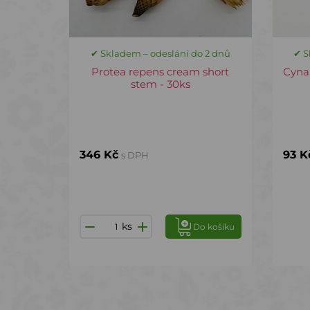
✔ Skladem – odeslání do 2 dnů
✔ S
Protea repens cream short
Cyna
stem - 30ks
346 Kč
93 K
s DPH
ks
Do košíku