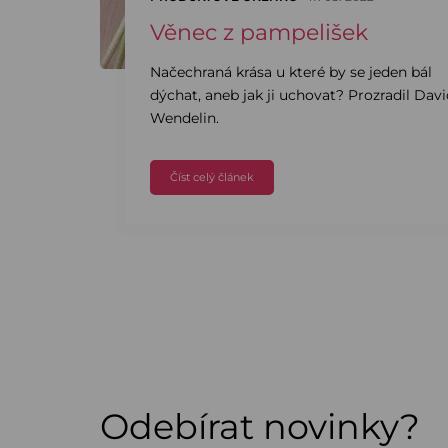
Věnec z pampelišek
Načechraná krása u které by se jeden bál
dýchat, aneb jak ji uchovat? Prozradil Dav
Wendelin.
Číst celý článek
Odebírat novinky?