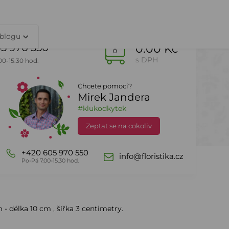
TY
PŘIHLÁŠENÍ
 blogu
5 970 550
0.00 Kč
0
s DPH
00-15.30 hod.
Chcete pomoci?
Mirek Jandera
Dle sezony
DealZone
#klukodkytek
Zeptat se na cokoliv
uličky s lístkem
+420 605 970 550
info@floristika.cz
Po-Pá 7.00-15.30 hod.
 - délka 10 cm , šířka 3 centimetry.