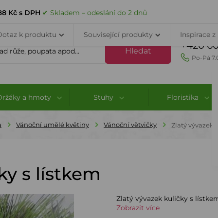
VELKOOBCHOD
DOPRAVA A PLATBA
PORADNA
KONTAK
.88 Kč s DPH
✔ Skladem – odeslání do 2 dnů
Dotaz k produktu
Související produkty
Inspirace z
+420 60
Hledat
Po-Pá 7.
Držáky a hmoty
Stuhy
Floristika
a
Vánoční umělé květiny
Vánoční větvičky
Zlatý vývazek k
ky s lístkem
Zlatý vývazek kuličky s lístkem
Zobrazit více