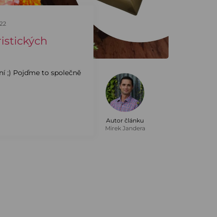
022
ristických
í ;) Pojďme to společně
Autor článku
Mirek Jandera