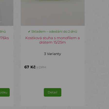
 dnů
✔ Skladem – odeslání do 2 dnů
176ks
Kostková stuha s monofilem a
drátem 15/25m
3 Varianty
67 Kč
s DPH
Detail
ošíku