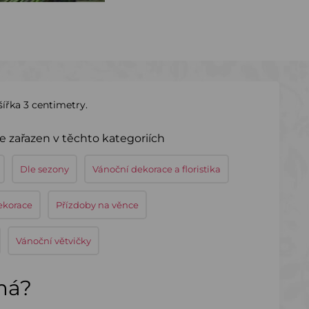
šířka 3 centimetry.
je zařazen v těchto kategoriích
Dle sezony
Vánoční dekorace a floristika
ekorace
Přízdoby na věnce
Vánoční větvičky
ímá?