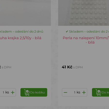
kladem – odeslání do 2 dnů
✔ Skladem – odeslání do 2
uha krajka 2,5/10y - bílá
Perla na nalepení 10mm/
- bílá
č
41 Kč
s DPH
s DPH
ks
ks
Do košíku
Do k