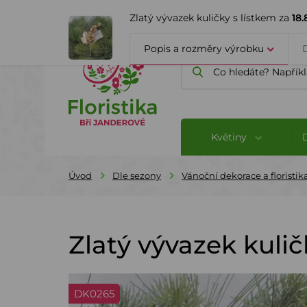
ÚVOD
O FIRMĚ
BLOG
Zlatý vývazek kuličky s lístkem za
18
Popis a rozměry výrobku
Květiny
Úvod
Dle sezony
Vánoční dekorace a floristik
Zlatý vývazek kulič
DK0265