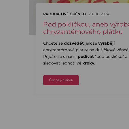
PRODUKTOVÉ OKÉNKO
28. 06. 2024
Pod pokličkou, aneb výrob
chryzantémového plátku
Chcete se
dozvědět
, jak se
vyrábějí
chryzantémové plátky na dušičkové věneč
Pojďte se s námi
podívat
"pod pokličku" a
sledovat jednotlivé
kroky.
Číst celý článek