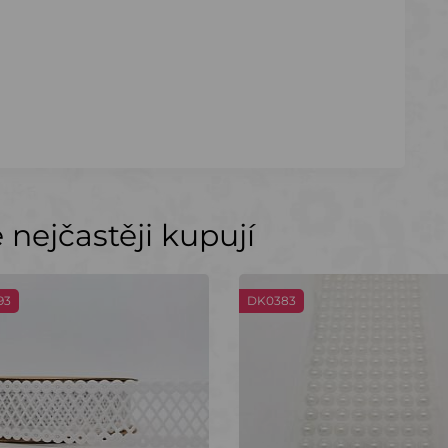
nejčastěji kupují
93
DK0383