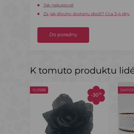
Jak nakupovat
Za jak dlouho dostanu zboží? Cca 3-4 dny
Do poradny
K tomuto produktu lidé 
VL0586
DKP03
%
-30