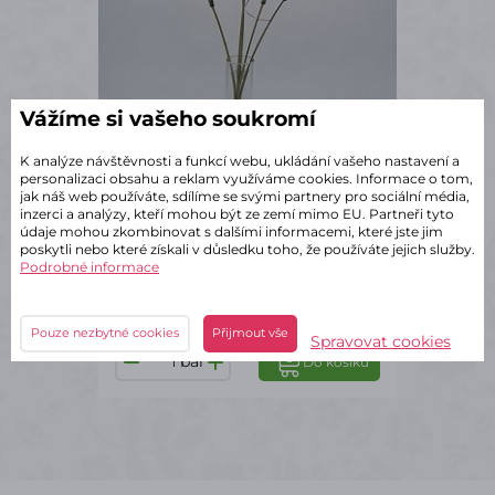
Vážíme si vašeho soukromí
✔ Skladem – odeslání do 2 dnů
K analýze návštěvnosti a funkcí webu, ukládání vašeho nastavení a
Umělá přízdobová zeleň
personalizaci obsahu a reklam využíváme cookies. Informace o tom,
Veronika růžovo-oranžová – 34
jak náš web používáte, sdílíme se svými partnery pro sociální média,
cm (balení 2 ks)
inzerci a analýzy, kteří mohou být ze zemí mimo EU. Partneři tyto
údaje mohou zkombinovat s dalšími informacemi, které jste jim
50 Kč
poskytli nebo které získali v důsledku toho, že používáte jejich služby.
s DPH
Podrobné informace
za balení
25 Kč
s DPH / ks
Balení
po 2 ks
Pouze nezbytné cookies
Přijmout vše
Spravovat cookies
bal
Do košíku