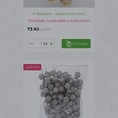
✔ Skladem – odeslání do 2 dnů
Přívěšek medvídek v kalhotách
73 Kč
s DPH
ks
Do košíku
DKP0114