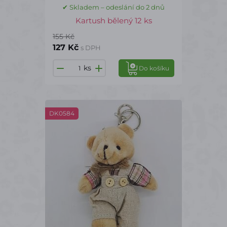
✔ Skladem – odeslání do 2 dnů
Kartush bělený 12 ks
155 Kč
127 Kč
s DPH
ks
Do košíku
DK0584