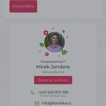
Do poradny
Chcete pomoci?
Mirek Jandera
#klukodkytek
Zeptat se na cokoliv
+420 605 970 550
Po-Pá 7.00-15.30 hod.
info@floristika.cz