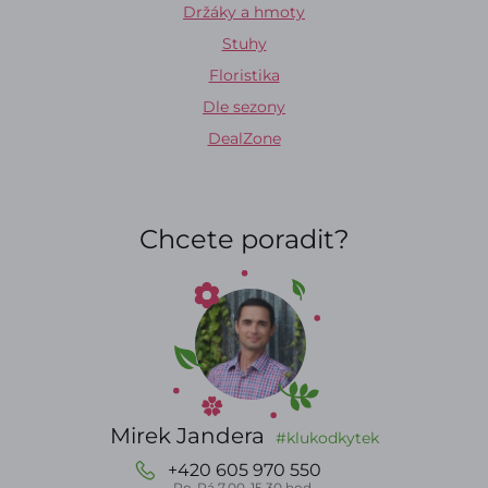
Držáky a hmoty
Stuhy
Floristika
Dle sezony
DealZone
Chcete poradit?
Mirek Jandera
#klukodkytek
+420 605 970 550
Po-Pá 7.00-15.30 hod.