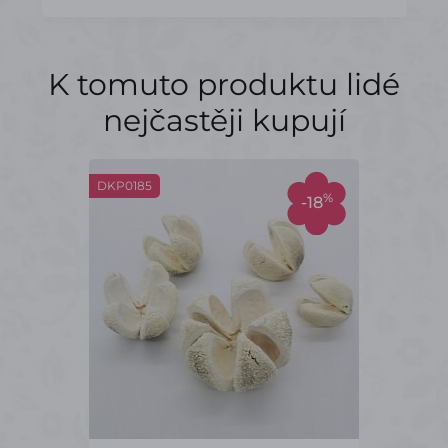
K tomuto produktu lidé
nejčastěji kupují
DKP0185
%
-18