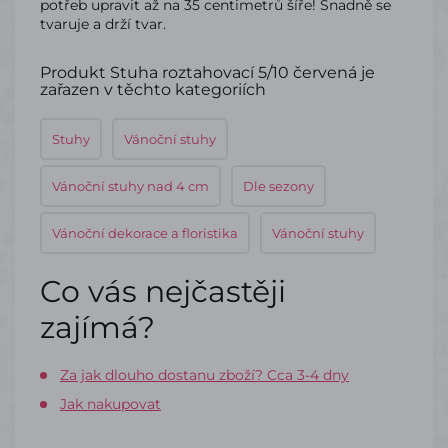
potřeb upravit až na 35 centimetrů šíře! Snadně se
tvaruje a drží tvar.
Produkt Stuha roztahovací 5/10 červená je
zařazen v těchto kategoriích
Stuhy
Vánoční stuhy
Vánoční stuhy nad 4 cm
Dle sezony
Vánoční dekorace a floristika
Vánoční stuhy
Co vás nejčastěji
zajímá?
Za jak dlouho dostanu zboží? Cca 3-4 dny
Jak nakupovat