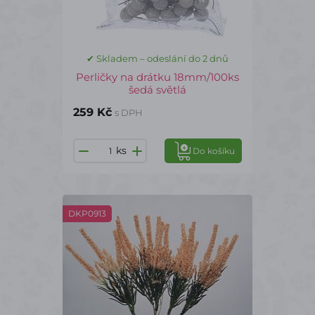
✔ Skladem – odeslání do 2 dnů
Perličky na drátku 18mm/100ks
šedá světlá
259 Kč
s DPH
ks
Do košíku
DKP0913