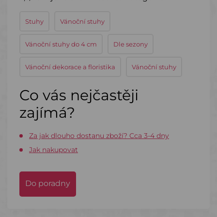
Stuhy
Vánoční stuhy
Vánoční stuhy do 4 cm
Dle sezony
Vánoční dekorace a floristika
Vánoční stuhy
Co vás nejčastěji
zajímá?
Za jak dlouho dostanu zboží? Cca 3-4 dny
Jak nakupovat
Do poradny