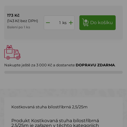
173 Kč
(143 Kč bez DPH)
do košíku
ks
Balení po 1 ks
Nakupte ještě za
3 000 Kč
a dostanete
DOPRAVU ZDARMA
.
Kostkovaná stuha bílostříbrná 2,5/25m
Produkt Kostkovaná stuha bílostříbrná
2,5/25m je zařazen v těchto kategoriích