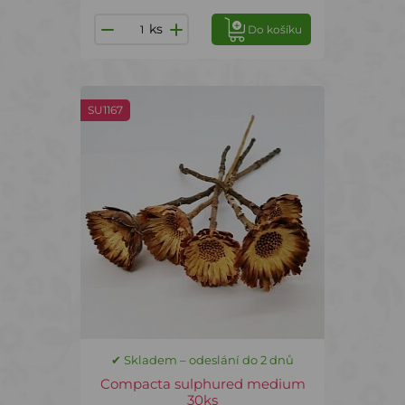
ks
Do košíku
SU1167
✔ Skladem – odeslání do 2 dnů
Compacta sulphured medium
30ks