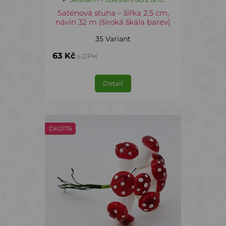
Saténová stuha – šířka 2,5 cm,
návin 32 m (široká škála barev)
35 Variant
63 Kč
s DPH
Detail
DK0176