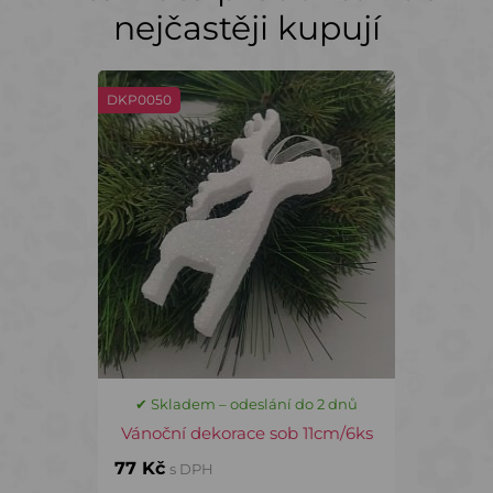
nejčastěji kupují
DKP0050
✔ Skladem – odeslání do 2 dnů
Vánoční dekorace sob 11cm/6ks
77 Kč
s DPH