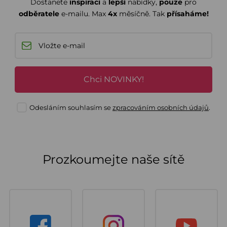
Dostanete
inspiraci
a
lepší
nabídky,
pouze
pro
odběratele
e-mailu. Max
4x
měsíčně. Tak
přísaháme!
Chci NOVINKY!
Odesláním souhlasím se
zpracováním osobních údajů
.
Prozkoumejte naše sítě