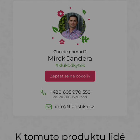
Chcete pomoci?
Mirek Jandera
#klukodkytek
Zeptat se na cokoliv
+420 605 970 550
Po-Pá 7.00-15.30 hod.
info@floristika.cz
K tomuto produktu lidé