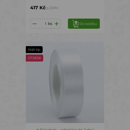
417 Kč
s DPH
ks
Do košíku
Náš tip
ST2858
✔ Skladem – odeslání do 2 dnů