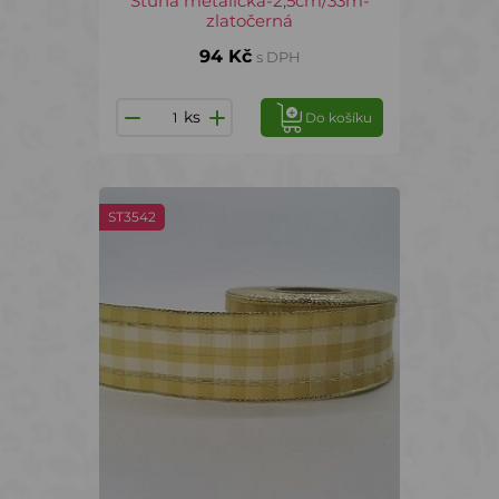
Stuha metalická-2,5cm/33m-
zlatočerná
94 Kč
s DPH
ks
Do košíku
ST3542