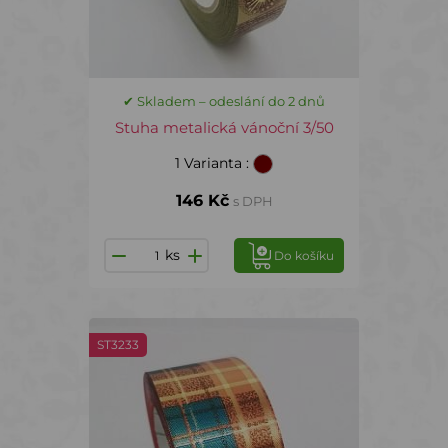
✔ Skladem – odeslání do 2 dnů
Stuha metalická vánoční 3/50
1 Varianta
:
146 Kč
s DPH
ks
Do košíku
ST3233