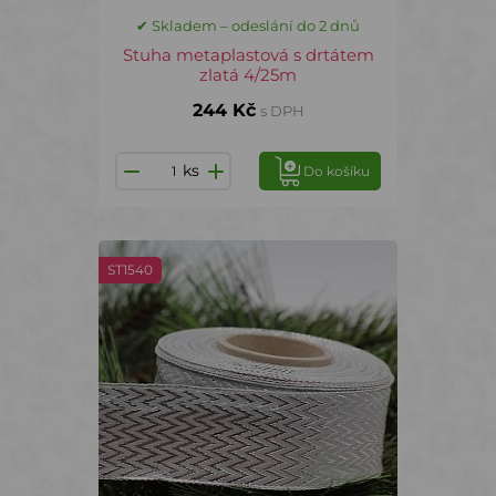
✔ Skladem – odeslání do 2 dnů
Stuha metaplastová s drtátem
zlatá 4/25m
244 Kč
s DPH
ks
Do košíku
ST1540