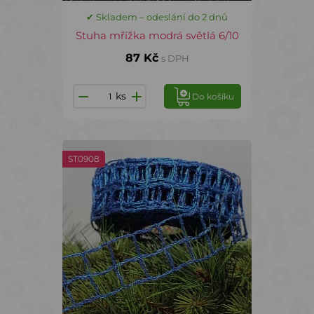
✔ Skladem – odeslání do 2 dnů
Stuha mřížka modrá světlá 6/10
87 Kč
s DPH
ks
Do košíku
ST0908