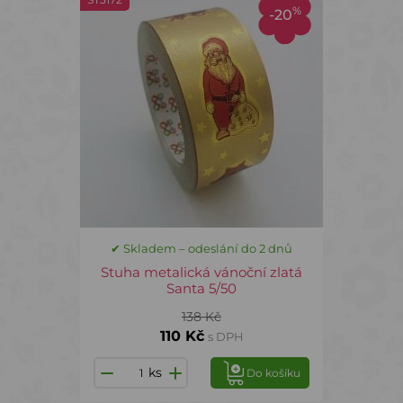
%
-20
✔ Skladem – odeslání do 2 dnů
Stuha metalická vánoční zlatá
Santa 5/50
138 Kč
110 Kč
s DPH
ks
Do košíku