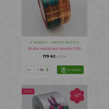
✔ Skladem – odeslání do 2 dnů
Stuha metalická vánoční 5/50
179 Kč
s DPH
ks
Do košíku
ST3171
%
-15