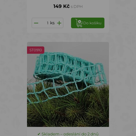
149 Kč
s DPH
ks
Do košíku
ST0910
✔ Skladem – odeslání do 2 dnů