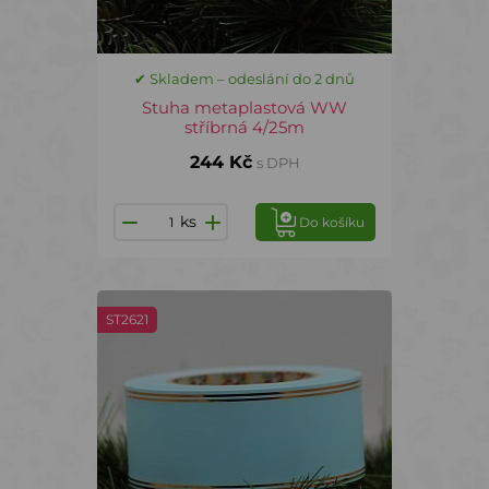
✔ Skladem – odeslání do 2 dnů
Stuha metaplastová WW
stříbrná 4/25m
244 Kč
s DPH
ks
Do košíku
ST2621