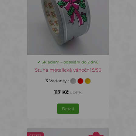
✔ Skladem – odeslání do 2 dnů
Stuha metalická vánoční 5/50
3 Varianty
:
117 Kč
s DPH
Detail
ST3172