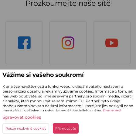
Prozkoumejte naše sítě
Vážíme si vašeho soukromí
K analýze návštěvnosti a funkcí webu, ukládání vašeho nastavení a
personalizaci obsahu a reklam využíváme cookies. Informace o tom, jak
náš web používáte, sdílíme se svými partnery pro sociální média, inzerci
a analýzy, kteří mohou být ze zemí mimo EU. Partneři tyto údaje
mohou zkombinovat s dalšími informacemi, které jste jim poskytli nebo
které získali v důsledku toho, že používáte jejich služby.
Podrobné
informace
Spravovat cookies
Pouze nezbytné cookies
Přijmout vše