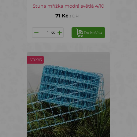
Stuha mřížka modrá světlá 4/10
71 Kč
s DPH
ks
Do košíku
ST0913