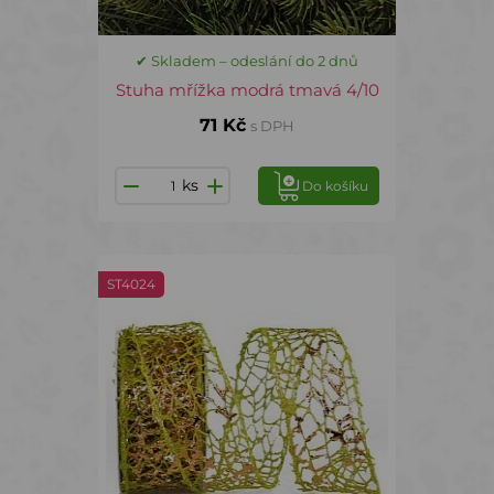
✔ Skladem – odeslání do 2 dnů
Stuha mřížka modrá tmavá 4/10
71 Kč
s DPH
ks
Do košíku
ST4024