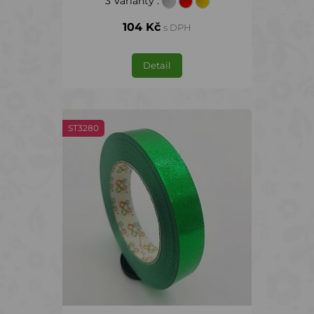
3 Varianty
:
104 Kč
s DPH
Detail
ST3280