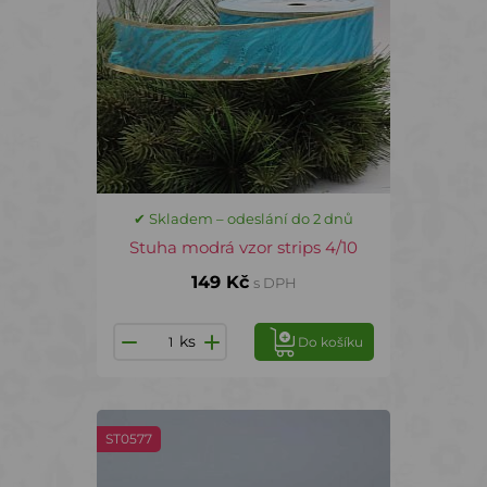
✔ Skladem – odeslání do 2 dnů
Stuha modrá vzor strips 4/10
149 Kč
s DPH
ks
Do košíku
ST0577