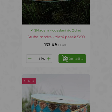
✔ Skladem – odeslání do 2 dnů
Stuha modrá - zlatý pásek 5/50
133 Kč
s DPH
ks
Do košíku
ST1263