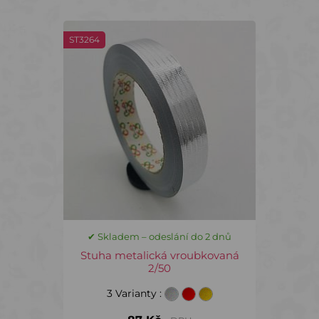
ST3264
✔ Skladem – odeslání do 2 dnů
Stuha metalická vroubkovaná
2/50
3 Varianty
: