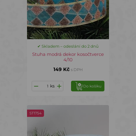
✔ Skladem – odeslání do 2 dnů
Stuha modrá dekor kosočtverce
4/10
149 Kč
s DPH
ks
Do košíku
ST1754