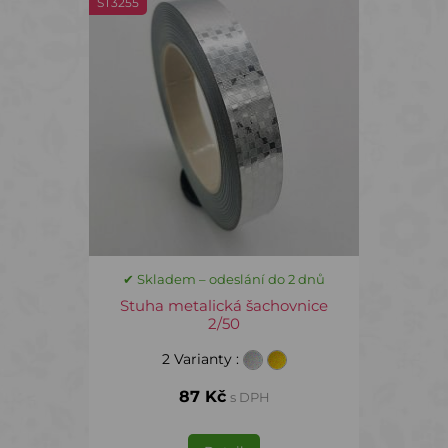
ST3255
✔ Skladem – odeslání do 2 dnů
Stuha metalická šachovnice
2/50
2 Varianty
:
87 Kč
s DPH