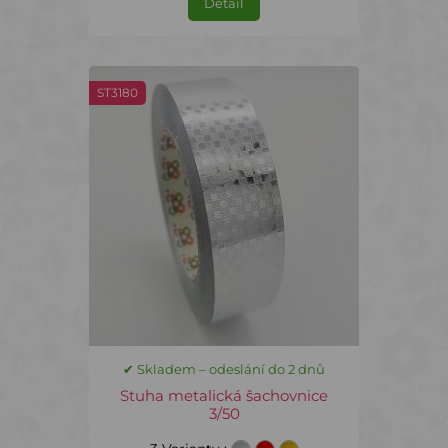
Detail
ST3180
✔ Skladem – odeslání do 2 dnů
Stuha metalická šachovnice
3/50