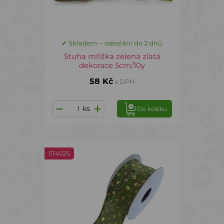
✔ Skladem – odeslání do 2 dnů
Stuha mřížka zelená zlatá
dekorace 5cm/10y
58 Kč
s DPH
ks
Do košíku
ST4025