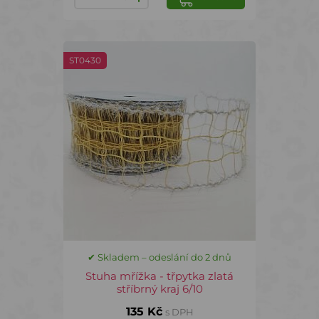
ST0430
✔ Skladem – odeslání do 2 dnů
Stuha mřížka - třpytka zlatá
stříbrný kraj 6/10
135 Kč
s DPH