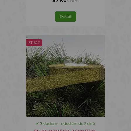
87 Kč
s DPH
Detail
ST1627
✔ Skladem – odeslání do 2 dnů