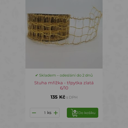
✔ Skladem – odeslání do 2 dnů
Stuha mřížka - třpytka zlatá
6/10
135 Kč
s DPH
ks
Do košíku