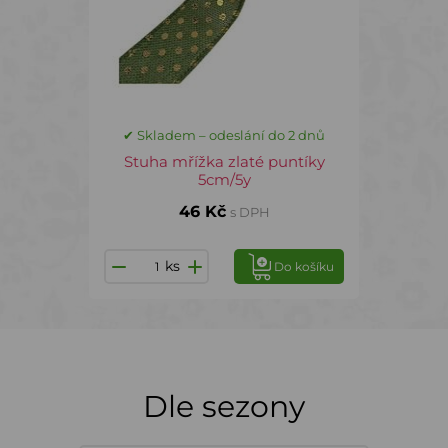
✔ Skladem – odeslání do 2 dnů
Stuha mřížka zlaté puntíky
5cm/5y
46 Kč
s DPH
ks
Do košíku
Dle sezony