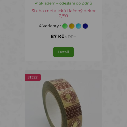
✔ Skladem – odeslání do 2 dnů
Stuha metalická tlačený dekor
2/50
4 Varianty
:
87 Kč
s DPH
Detail
ST3221