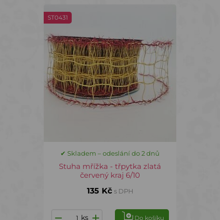
ST0431
✔ Skladem – odeslání do 2 dnů
Stuha mřížka - třpytka zlatá
červený kraj 6/10
135 Kč
s DPH
ks
Do košíku