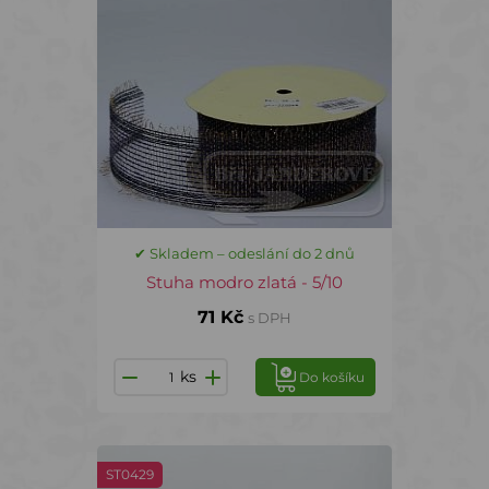
✔ Skladem – odeslání do 2 dnů
Stuha modro zlatá - 5/10
71 Kč
s DPH
ks
Do košíku
ST0429