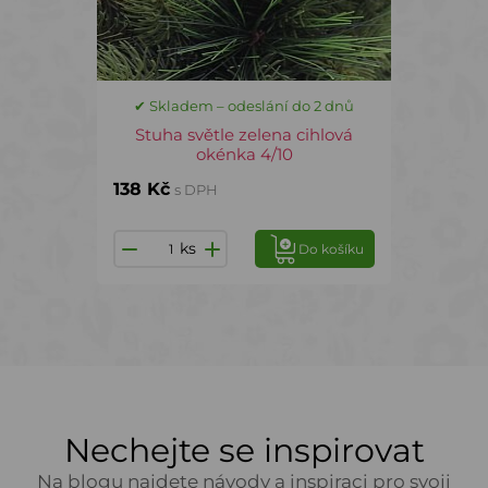
✔ Skladem – odeslání do 2 dnů
Stuha světle zelena cihlová
okénka 4/10
138 Kč
s DPH
ks
Do košíku
Nechejte se inspirovat
Na blogu najdete návody a inspiraci pro svoji