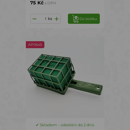
75 Kč
s DPH
ks
Do košíku
AP0645
✔ Skladem – odeslání do 2 dnů