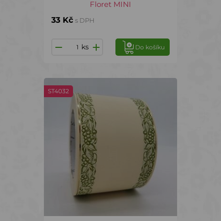
Floret MINI
33 Kč
s DPH
ks
Do košíku
ST4032