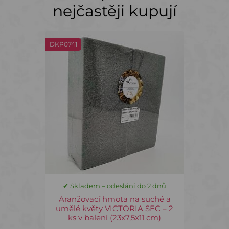
nejčastěji kupují
DKP0741
✔ Skladem – odeslání do 2 dnů
Aranžovací hmota na suché a
umělé květy VICTORIA SEC – 2
ks v balení (23x7,5x11 cm)