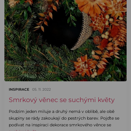
INSPIRACE
05. 11. 2022
Smrkový věnec se suchými květy
Podzim jeden miluje a druhý nemá v oblibě, ale obě
skupiny se rády zakoukají do pestrých barev. Pojďte se
podívat na inspiraci dekorace smrkového věnce se