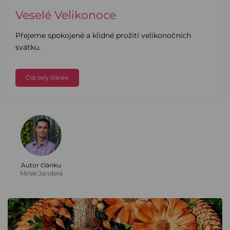
Veselé Velikonoce
Přejeme spokojené a klidné prožití velikonočních
svátku.
Číst celý článek
Autor článku
Mirek Jandera