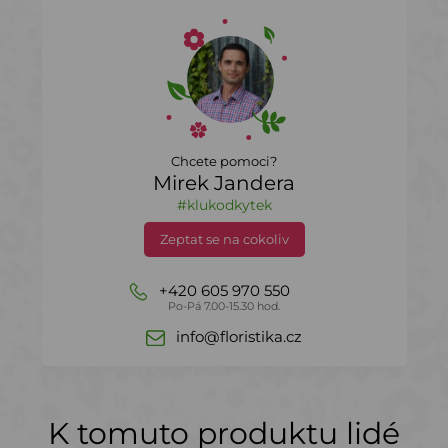
Chcete pomoci?
Mirek Jandera
#klukodkytek
Zeptat se na cokoliv
+420 605 970 550
Po-Pá 7.00-15.30 hod.
info@floristika.cz
K tomuto produktu lidé