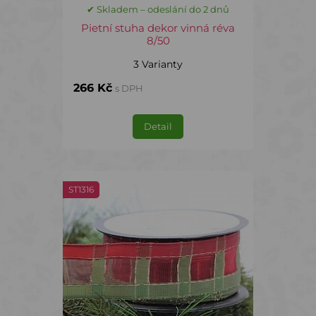
✔ Skladem – odeslání do 2 dnů
Pietní stuha dekor vinná réva
8/50
3 Varianty
266 Kč
s DPH
Detail
ST1316