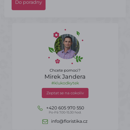
Do poradny
Chcete pomoci?
Mirek Jandera
#klukodkytek
Zeptat se na cokoliv
+420 605 970 550
Po-Pá 7.00-15.30 hod.
info@floristika.cz