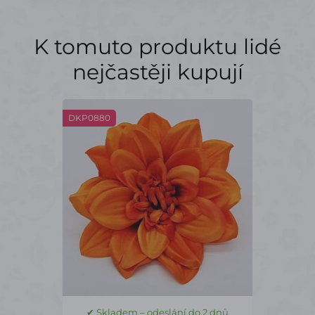
K tomuto produktu lidé
nejčastěji kupují
DKP0880
✔ Skladem – odeslání do 2 dnů