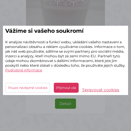
Vážíme si vašeho soukromí
K analýze návštěvnosti a funkcí webu, ukládání vašeho nastavení a
personalizaci obsahu a reklam využíváme cookies. Informace o tom,
jak náš web používáte, sdílíme se svými partnery pro sociální média,
inzerci a analýzy, kteří mohou být ze zemí mimo EU. Partneři tyto
✔ Skladem – odeslání do 2 dnů
údaje mohou zkombinovat s dalšími informacemi, které jste jim
poskytli nebo které získali v důsledku toho, že používáte jejich služby.
Platový obal bílý s krajkou
Podrobné informace
3 Varianty
18,15 Kč
s DPH
Pouze nezbytné cookies
Přijmout vše
Spravovat cookies
Detail