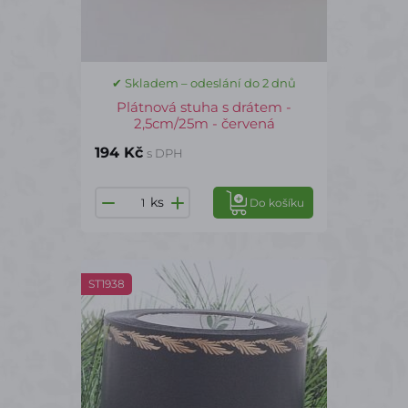
✔ Skladem – odeslání do 2 dnů
Plátnová stuha s drátem -
2,5cm/25m - červená
194 Kč
s DPH
ks
Do košíku
ST1938