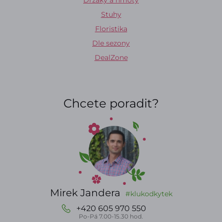
Držáky a hmoty
Stuhy
Floristika
Dle sezony
DealZone
Chcete poradit?
Mirek Jandera
#klukodkytek
+420 605 970 550
Po-Pá 7.00-15.30 hod.