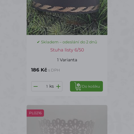
✔ Skladem – odeslání do 2 dnů
Stuha listy 6/50
1 Varianta
186 Kč
s DPH
ks
Do košíku
PL0216