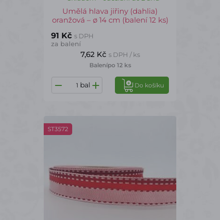
Umělá hlava jiřiny (dahlia)
oranžová – ø 14 cm (balení 12 ks)
91 Kč
s DPH
za balení
7,62 Kč
s DPH / ks
Balení
po 12 ks
bal
Do košíku
ST3572