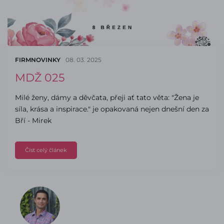
FIRMNOVINKY
08. 03. 2025
MDŽ 025
Milé ženy, dámy a děvčata, přeji ať tato věta: "Žena je
síla, krása a inspirace." je opakovaná nejen dnešní den za
Bří - Mirek
Číst celý článek