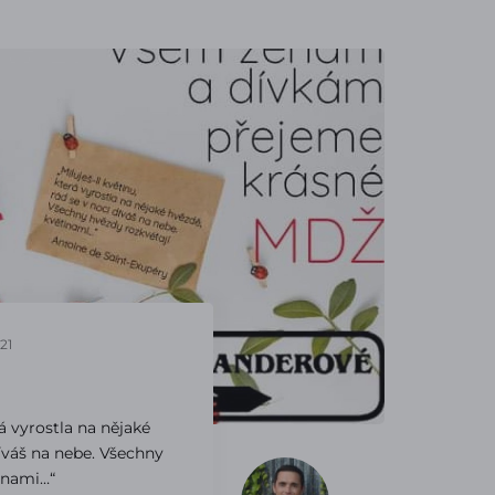
21
rá vyrostla na nějaké
díváš na nebe. Všechny
inami…“