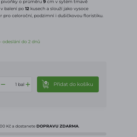
 pivoňky o průměru
9
cm v sytém tmavě
v balení po
12
kusech a slouží jako vysoce
ar pro celoroční, podzimní i dušičkovou floristiku.
 odeslání do 2 dnů
Přidat
do košíku
bal
000 Kč
a dostanete
DOPRAVU ZDARMA
.