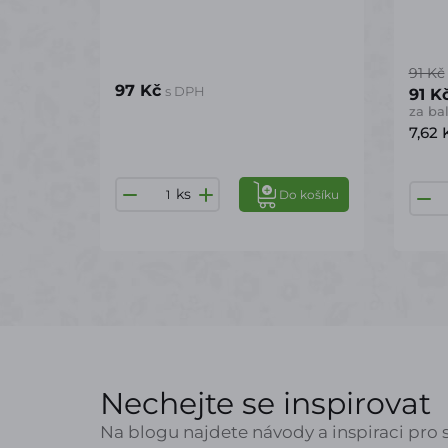
91 Kč
97 Kč
s DPH
91 K
za ba
7,62
ks
Do košíku
Nechejte se inspirovat
Na blogu najdete návody a inspiraci pro s