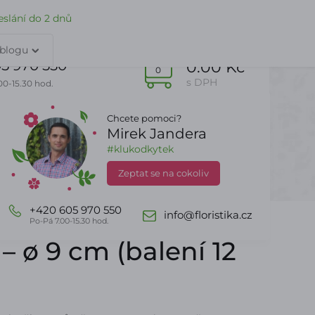
TY
PŘIHLÁŠENÍ
slání do 2 dnů
 blogu
5 970 550
0.00 Kč
0
s DPH
00-15.30 hod.
Chcete pomoci?
Mirek Jandera
Dle sezony
DealZone
#klukodkytek
Zeptat se na cokoliv
+420 605 970 550
info@floristika.cz
Po-Pá 7.00-15.30 hod.
 ø 9 cm (balení 12