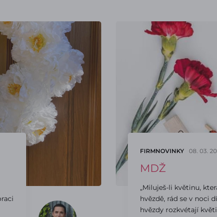
FIRMNOVINKY
08. 03. 20
MDŽ
„Miluješ-li květinu, kte
raci
hvězdě, rád se v noci 
hvězdy rozkvétají květ