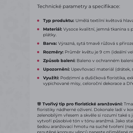
Technické parametry a specifikace:
Typ produktu:
Umělá textilní květová hlav
Materiál:
Vysoce kvalitní, jemná tkanina s
plátky.
Barva:
Výrazná, sytá tmavě růžová s přiro
Rozměry:
Průměr květu je 9 cm (ideální ve
Způsob balení:
Baleno v ochranném balení 
Upozornění:
Upevňovací materiál (drátek, st
Využití:
Podzimní a dušičková floristika, ex
vypichované mísy, celoroční dekorace a DIY
🌸 Tvořivý tip pro floristické aranžování:
Tmav
floristiky nádherné oživení. Dokonale ladí 
zelenobílým vřesem a skvěle si rozumí také s
vytvoří působivé tón v tónu aranžmá. Jako st
šedou aranžovací hmotu na suché tvoření (např
proutěné korpusy věnců naneste přiměřené mno