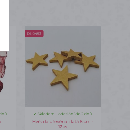
DK0493
 dnů
✔ Skladem – odeslání do 2 dnů
m
Hvězda dřevěná zlatá 5 cm -
12ks