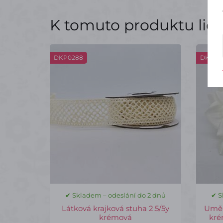
K tomuto produktu lidé 
DKP0288
DKP08
✔ Skladem – odeslání do 2 dnů
✔ S
Látková krajková stuha 2.5/5y
Umělá
krémová
kré