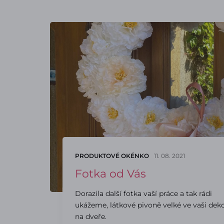
PRODUKTOVÉ OKÉNKO
11. 08. 2021
Fotka od Vás
Dorazila další fotka vaší práce a tak rádi
ukážeme, látkové pivoně velké ve vaši deko
na dveře.