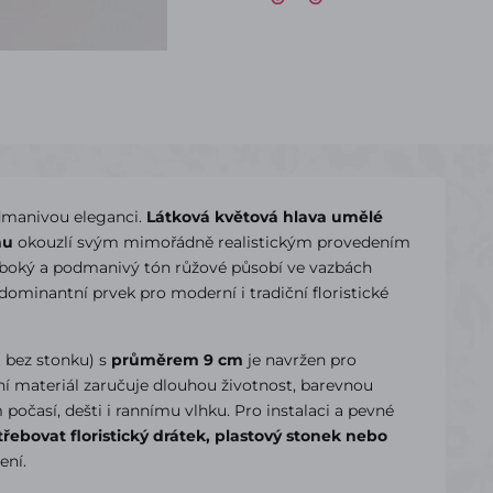
odmanivou eleganci.
Látková květová hlava umělé
nu
okouzlí svým mimořádně realistickým provedením
boký a podmanivý tón růžové působí ve vazbách
 dominantní prvek pro moderní i tradiční floristické
 bez stonku) s
průměrem 9 cm
je navržen pro
ilní materiál zaručuje dlouhou životnost, barevnou
 počasí, dešti i rannímu vlhku. Pro instalaci a pevné
řebovat floristický drátek, plastový stonek nebo
ení.