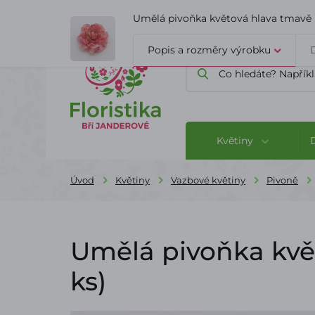
ÚVOD
O FIRMĚ
BLOG
Umělá pivoňka květová hlava tmavě r
Popis a rozměry výrobku
Květiny
Úvod
Květiny
Vazbové květiny
Pivoně
Umělá pivoňka květ
ks)