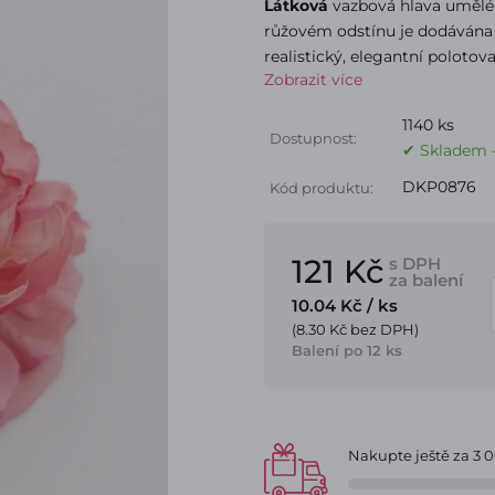
Látková
vazbová hlava umělé
růžovém odstínu je dodávána 
realistický, elegantní polotov
Zobrazit více
1140 ks
Dostupnost:
✔ Skladem –
DKP0876
Kód produktu:
121 Kč
s DPH
za balení
10.04 Kč
/ ks
(8.30 Kč bez DPH)
Balení po 12 ks
Nakupte ještě za
3 