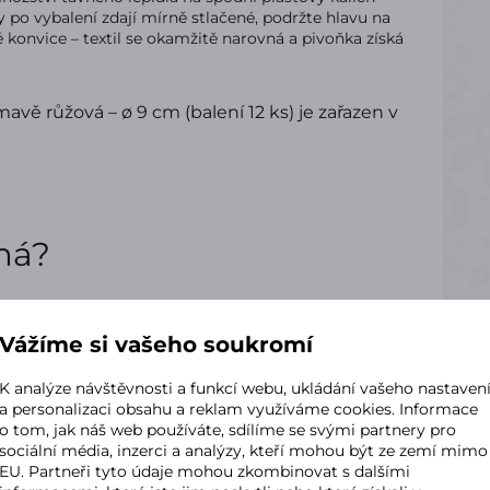
y po vybalení zdají mírně stlačené, podržte hlavu na
 konvice – textil se okamžitě narovná a pivoňka získá
vě růžová – ø 9 cm (balení 12 ks) je zařazen v
ímá?
Vážíme si vašeho soukromí
K analýze návštěvnosti a funkcí webu, ukládání vašeho nastaven
a personalizaci obsahu a reklam využíváme cookies. Informace
o tom, jak náš web používáte, sdílíme se svými partnery pro
sociální média, inzerci a analýzy, kteří mohou být ze zemí mimo
EU. Partneři tyto údaje mohou zkombinovat s dalšími