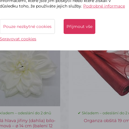
informacemi, které jste jim poskytli nebo které získali v
důsledku toho, že používáte jejich služby.
Podrobné informace
nejčastěji kupují
Pouze nezbytné cookies
Přijmout vše
79
AP1464
Spravovat cookies
kladem – odeslání do 2 dnů
✔ Skladem – odeslání do 2
 hlava jiřiny (dahlia) bílo-
Organza obšitá 19 c
mová – ø 14 cm (balení 12