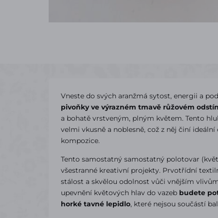
Vneste do svých aranžmá sytost, energii a p
pivoňky ve výrazném tmavě růžovém odstí
a bohatě vrstveným, plným květem. Tento hlu
velmi vkusně a noblesně, což z něj činí ideální
kompozice.
Tento samostatný samostatný polotovar (květ
všestranné kreativní projekty. Prvotřídní text
stálost a skvělou odolnost vůči vnějším vlivům
upevnění květových hlav do vazeb
budete pot
horké tavné lepidlo
, které nejsou součástí bal