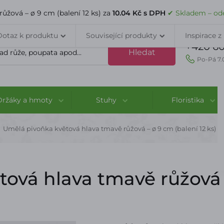
VELKOOBCHOD
DOPRAVA A PLATBA
PORADNA
KONTAK
ůžová – ø 9 cm (balení 12 ks) za
10.04 Kč s DPH
✔ Skladem – ode
Dotaz k produktu
Související produkty
Inspirace z
+420 60
Hledat
Po-Pá 7.
Držáky a hmoty
Stuhy
Floristika
Umělá pivoňka květová hlava tmavě růžová – ø 9 cm (balení 12 ks)
ová hlava tmavě růžová –