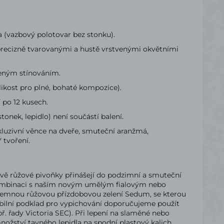
a (vazbový polotovar bez stonku).
 precizně tvarovanými a hustě vrstvenými okvětními
zeným stínováním.
likost pro plné, bohaté kompozice).
po 12 kusech.
onek, lepidlo) není součástí balení.
kluzivní věnce na dveře, smuteční aranžmá,
 tvoření.
ě růžové pivoňky přinášejí do podzimní a smuteční
v kombinaci s naším novým umělým fialovým nebo
 jemnou růžovou přízdobovou zelení Sedum, se kterou
abilní podklad pro vypichování doporučujeme použít
. řady Victoria SEC). Při lepení na slaměné nebo
žství tavného lepidla na spodní plastový kalich