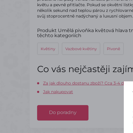
květu a pevně přitlačte. Pokud se okvětní lístk
několik sekund nad teplou párou z rychlovarné
svůj stoprocentně nadýchaný a luxusní objem.
Produkt Umělá pivoňka květová hlava tma
těchto kategoriích
Květiny
Vazbové květiny
Pivoně
Co vás nejčastěji zaj
Za jak dlouho dostanu zboží? Cca 3-4 dny
Jak nakupovat
Do poradny