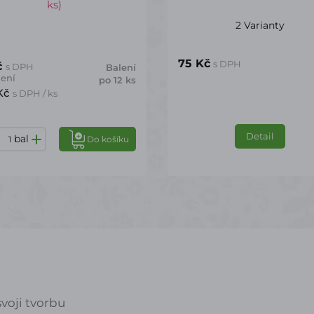
ks)
2 Varianty
75 Kč
s DPH
č
s DPH
Balení
lení
po 12 ks
 Kč
s DPH / ks
Detail
bal
Do košíku
voji tvorbu