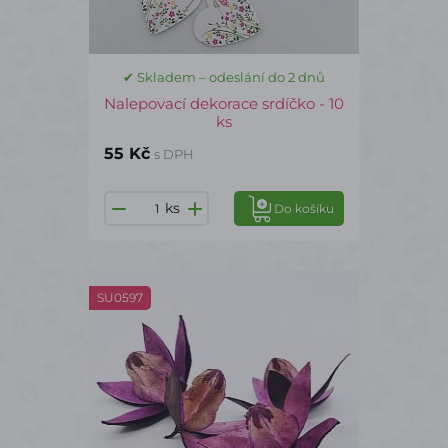
✔ Skladem – odeslání do 2 dnů
Nalepovací dekorace srdíčko - 10
ks
55 Kč
s DPH
ks
Do košíku
SU0597