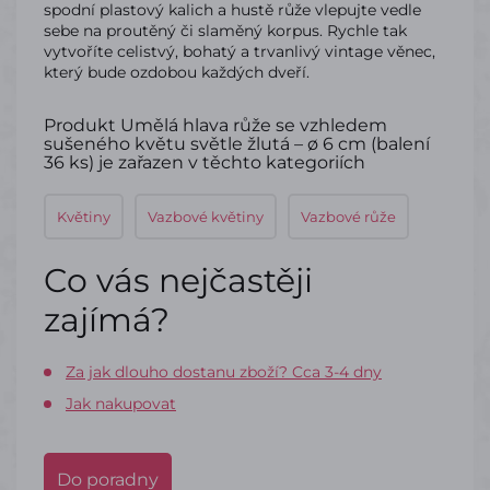
spodní plastový kalich a hustě růže vlepujte vedle
sebe na proutěný či slaměný korpus. Rychle tak
vytvoříte celistvý, bohatý a trvanlivý vintage věnec,
který bude ozdobou každých dveří.
Produkt Umělá hlava růže se vzhledem
sušeného květu světle žlutá – ø 6 cm (balení
36 ks) je zařazen v těchto kategoriích
Květiny
Vazbové květiny
Vazbové růže
Co vás nejčastěji
zajímá?
Za jak dlouho dostanu zboží? Cca 3-4 dny
Jak nakupovat
Do poradny