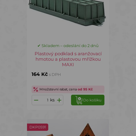
✔ Skladem – odeslání do 2 dnů
Plastový podklad s aranžovací
hmotou a plastovou mřížkou
MAXI
164 Kč
s DPH
Množstevní rabat, cena
od 95 Kč
ks
Do košíku
DKP0591