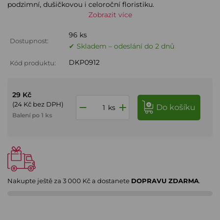
podzimní, dušičkovou i celoroční floristiku.
Zobrazit více
96 ks
Dostupnost:
✔ Skladem – odeslání do 2 dnů
DKP0912
Kód produktu:
29 Kč
(24 Kč bez DPH)
do košíku
ks
Balení po 1 ks
Nakupte ještě za
3 000 Kč
a dostanete
DOPRAVU ZDARMA
.