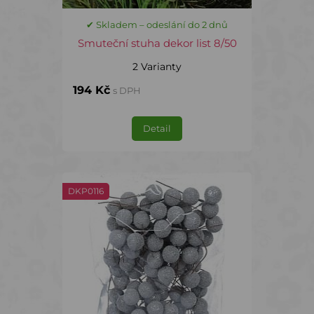
✔ Skladem – odeslání do 2 dnů
Smuteční stuha dekor list 8/50
2 Varianty
194 Kč
s DPH
Detail
DKP0116