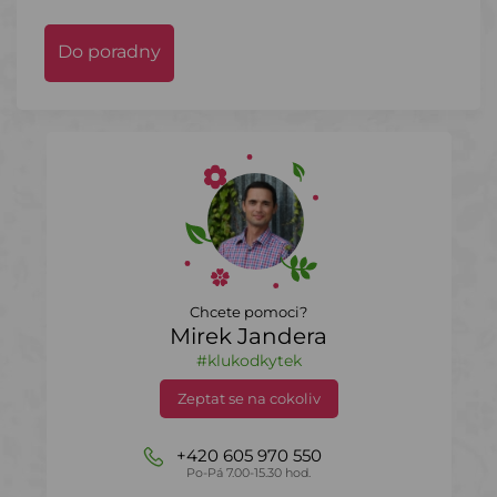
Do poradny
Chcete pomoci?
Mirek Jandera
#klukodkytek
Zeptat se na cokoliv
+420 605 970 550
Po-Pá 7.00-15.30 hod.