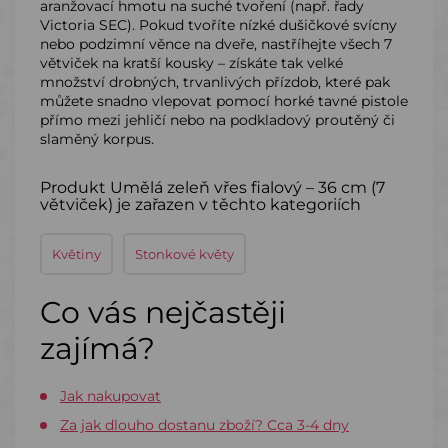
aranžovací hmotu na suché tvoření (např. řady
Victoria SEC). Pokud tvoříte nízké dušičkové svícny
nebo podzimní věnce na dveře, nastříhejte všech 7
větviček na kratší kousky – získáte tak velké
množství drobných, trvanlivých přízdob, které pak
můžete snadno vlepovat pomocí horké tavné pistole
přímo mezi jehličí nebo na podkladový proutěný či
slaměný korpus.
Produkt Umělá zeleň vřes fialový – 36 cm (7
větviček) je zařazen v těchto kategoriích
Květiny
Stonkové květy
Co vás nejčastěji
zajímá?
Jak nakupovat
Za jak dlouho dostanu zboží? Cca 3-4 dny