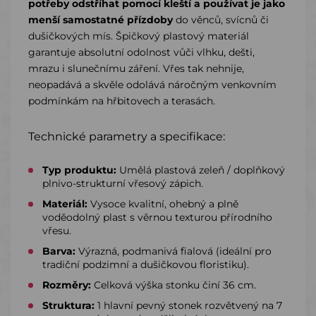
potřeby odstříhat pomocí kleští a používat je jako
menší samostatné přízdoby
do věnců, svícnů či
dušičkových mís. Špičkový plastový materiál
garantuje absolutní odolnost vůči vlhku, dešti,
mrazu i slunečnímu záření. Vřes tak nehnije,
neopadává a skvěle odolává náročným venkovním
podmínkám na hřbitovech a terasách.
Technické parametry a specifikace:
Typ produktu:
Umělá plastová zeleň / doplňkový
plnivo-strukturní vřesový zápich.
Materiál:
Vysoce kvalitní, ohebný a plně
voděodolný plast s věrnou texturou přírodního
vřesu.
Barva:
Výrazná, podmanivá fialová (ideální pro
tradiční podzimní a dušičkovou floristiku).
Rozměry:
Celková výška stonku činí 36 cm.
Struktura:
1 hlavní pevný stonek rozvětvený na 7