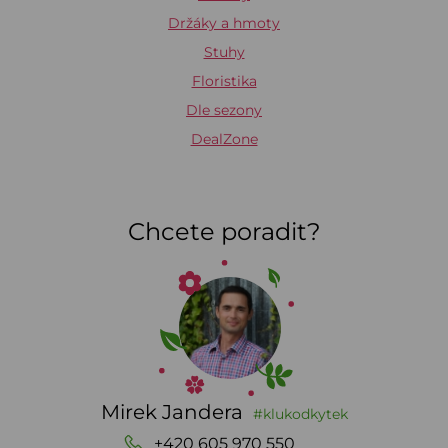
Držáky a hmoty
Stuhy
Floristika
Dle sezony
DealZone
Chcete poradit?
Mirek Jandera
#klukodkytek
+420 605 970 550