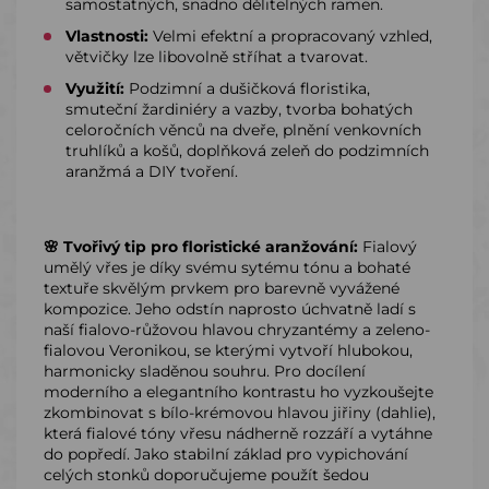
samostatných, snadno dělitelných ramen.
Vlastnosti:
Velmi efektní a propracovaný vzhled,
větvičky lze libovolně stříhat a tvarovat.
Využití:
Podzimní a dušičková floristika,
smuteční žardiniéry a vazby, tvorba bohatých
celoročních věnců na dveře, plnění venkovních
truhlíků a košů, doplňková zeleň do podzimních
aranžmá a DIY tvoření.
🌸 Tvořivý tip pro floristické aranžování:
Fialový
umělý vřes je díky svému sytému tónu a bohaté
textuře skvělým prvkem pro barevně vyvážené
kompozice. Jeho odstín naprosto úchvatně ladí s
naší fialovo-růžovou hlavou chryzantémy a zeleno-
fialovou Veronikou, se kterými vytvoří hlubokou,
harmonicky sladěnou souhru. Pro docílení
moderního a elegantního kontrastu ho vyzkoušejte
zkombinovat s bílo-krémovou hlavou jiřiny (dahlie),
která fialové tóny vřesu nádherně rozzáří a vytáhne
do popředí. Jako stabilní základ pro vypichování
celých stonků doporučujeme použít šedou