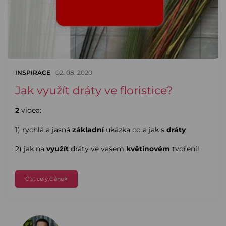
INSPIRACE
02. 08. 2020
Jak využít dráty ve floristice?
2
videa:
1) rychlá a jasná
základní
ukázka co a jak s
dráty
2) jak na
využít
dráty ve vašem
květinovém
tvoření!
Číst celý článek