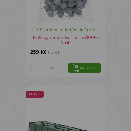
✔ Skladem – odeslání do 2 dnů
Kuličky na drátku 15mm/100ks
šedé
259 Kč
s DPH
ks
Do košíku
AP1360