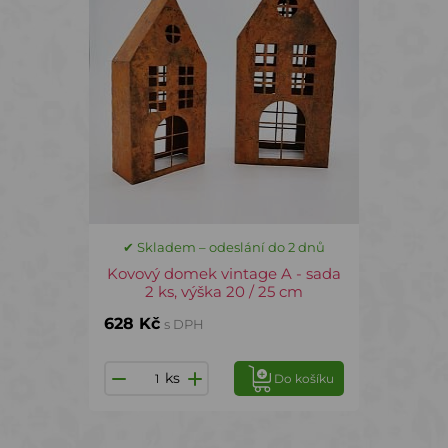
✔ Skladem – odeslání do 2 dnů
Kovový domek vintage A - sada
2 ks, výška 20 / 25 cm
628 Kč
s DPH
ks
Do košíku