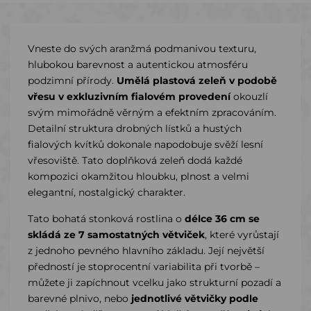
Vneste do svých aranžmá podmanivou texturu,
hlubokou barevnost a autentickou atmosféru
podzimní přírody.
Umělá plastová zeleň v podobě
vřesu v exkluzivním fialovém provedení
okouzlí
svým mimořádně věrným a efektním zpracováním.
Detailní struktura drobných lístků a hustých
fialových kvítků dokonale napodobuje svěží lesní
vřesoviště. Tato doplňková zeleň dodá každé
kompozici okamžitou hloubku, plnost a velmi
elegantní, nostalgický charakter.
Tato bohatá stonková rostlina o
délce 36 cm se
skládá ze 7 samostatných větviček
, které vyrůstají
z jednoho pevného hlavního základu. Její největší
předností je stoprocentní variabilita při tvorbě –
můžete ji zapíchnout vcelku jako strukturní pozadí a
barevné plnivo, nebo
jednotlivé větvičky podle