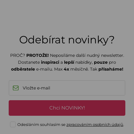
Odebírat novinky?
PROČ?
PROTOŽE!
Neposíláme další nudný newsletter.
Dostanete
inspiraci
a
lepší
nabídky,
pouze
pro
odběratele
e-mailu. Max
4x
měsíčně. Tak
přísaháme!
Chci NOVINKY!
Odesláním souhlasím se
zpracováním osobních údajů
.