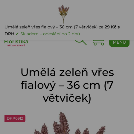
PŘIHLÁŠENÍ
Umělá zeleň vřes fialový – 36 cm (7 větviček) za
29 Kč s
DPH
✔ Skladem – odeslání do 2 dnů
0
MENU
Umělá zeleň vřes
fialový – 36 cm (7
větviček)
DKP0912