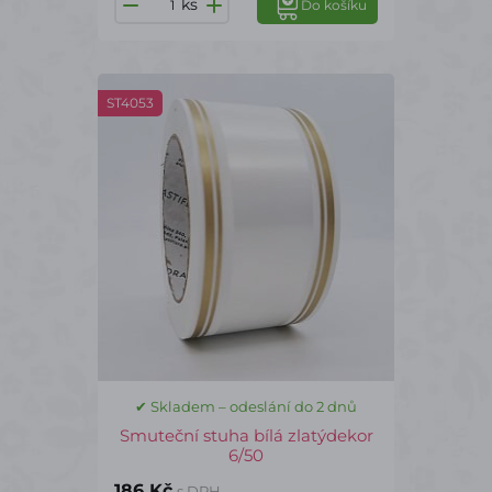
ks
Do košíku
ST4053
✔ Skladem – odeslání do 2 dnů
Smuteční stuha bílá zlatýdekor
6/50
186 Kč
s DPH