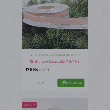
✔ Skladem – odeslání do 2 dnů
Stuha ww losos bílá 2,5/25m
176 Kč
s DPH
ks
Do košíku
DK0517