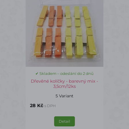
✔ Skladem – odeslání do 2 dnů
Dřevěné kolíčky - barevný mix -
3,5cm/12ks
5 Variant
28 Kč
s DPH
Detail