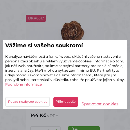
DKP0517
Vážíme si vašeho soukromí
K analýze návštěvnosti a funkcí webu, ukládání vašeho nastavení a
personalizaci obsahu a reklam využíváme cookies. Informace o tom,
jak náš web používáte, sdílíme se svými partnery pro sociální média,
inzerci a analýzy, kteří mohou být ze zemí mimo EU. Partneři tyto
údaje mohou zkombinovat s dalšími informacemi, které jste jim
poskytli nebo které získali v důsledku toho, že používáte jejich služby.
Podrobné informace
✔ Skladem – odeslání do 2 dnů
Pouze nezbytné cookies
Přijmout vše
Spravovat cookies
Přírodní cedrová růže 24 kusů
144 Kč
s DPH