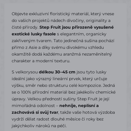
Objevte exkluzivní floristický materiál, který vnese
do vašich projektů nádech divočiny, originality a
čisté přírody.
Step Fruit jsou přirozeně vysušené
exotické lusky fasole
s elegantním, organicky
zakřiveným tvarem. Tato jedinečná sušina pochází
přímo z Asie a díky svému divokému vzhledu
okamžitě dodá každému aranžmá nezaměnitelný
charakter a moderní texturu.
S velkorysou
délkou 30–45 cm
jsou tyto lusky
ideální jako výrazný lineární prvek, který určuje
výšku, směr nebo strukturu celé kompozice. Jedná
se o 100% přírodní materiál bez jakékoliv chemické
úpravy. Velkou předností sušiny Step Fruit je její
mimořádná odolnost –
nehnije, neplísní a
zachovává si svůj tvar
, takže vaše hotová výzdoba
vydrží dělat radost dlouhé měsíce či roky bez
jakýchkoliv nároků na péči.