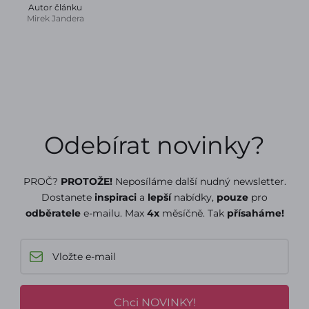
Autor článku
Mirek Jandera
Odebírat novinky?
PROČ?
PROTOŽE!
Neposíláme další nudný newsletter.
Dostanete
inspiraci
a
lepší
nabídky,
pouze
pro
odběratele
e-mailu. Max
4x
měsíčně. Tak
přísaháme!
Chci NOVINKY!