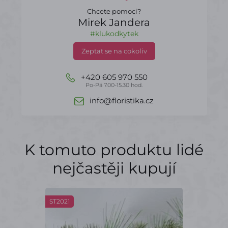
Chcete pomoci?
Mirek Jandera
#klukodkytek
Zeptat se na cokoliv
+420 605 970 550
Po-Pá 7.00-15.30 hod.
info@floristika.cz
K tomuto produktu lidé
nejčastěji kupují
ST2021