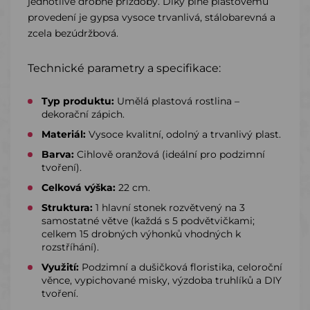
jednotlivé drobné přízdoby. Díky plně plastovému
provedení je gypsa vysoce trvanlivá, stálobarevná a
zcela bezúdržbová.
Technické parametry a specifikace:
Typ produktu:
Umělá plastová rostlina –
dekorační zápich.
Materiál:
Vysoce kvalitní, odolný a trvanlivý plast.
Barva:
Cihlově oranžová (ideální pro podzimní
tvoření).
Celková výška:
22 cm.
Struktura:
1 hlavní stonek rozvětvený na 3
samostatné větve (každá s 5 podvětvičkami;
celkem 15 drobných výhonků vhodných k
rozstříhání).
Využití:
Podzimní a dušičková floristika, celoroční
věnce, vypichované misky, výzdoba truhlíků a DIY
tvoření.