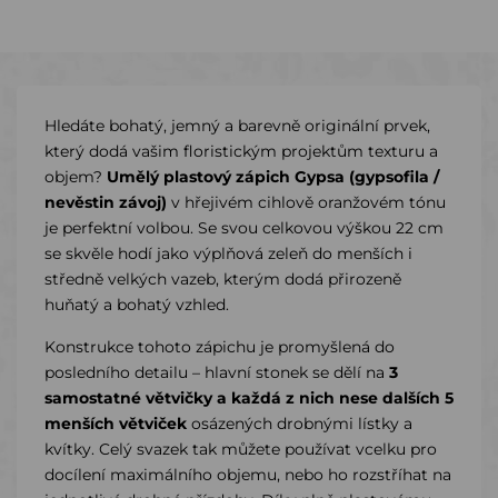
Hledáte bohatý, jemný a barevně originální prvek,
který dodá vašim floristickým projektům texturu a
objem?
Umělý plastový zápich Gypsa (gypsofila /
nevěstin závoj)
v hřejivém cihlově oranžovém tónu
je perfektní volbou. Se svou celkovou výškou 22 cm
se skvěle hodí jako výplňová zeleň do menších i
středně velkých vazeb, kterým dodá přirozeně
huňatý a bohatý vzhled.
Konstrukce tohoto zápichu je promyšlená do
posledního detailu – hlavní stonek se dělí na
3
samostatné větvičky a každá z nich nese dalších 5
menších větviček
osázených drobnými lístky a
kvítky. Celý svazek tak můžete používat vcelku pro
docílení maximálního objemu, nebo ho rozstříhat na