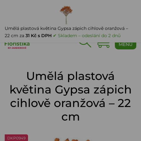
PŘIHLÁŠENÍ
Umělá plastová květina Gypsa zápich cihlově oranžová –
22 cm za
31 Kč s DPH
✔ Skladem – odeslání do 2 dnů
0
MENU
Umělá plastová
květina Gypsa zápich
cihlově oranžová – 22
cm
DKP0949