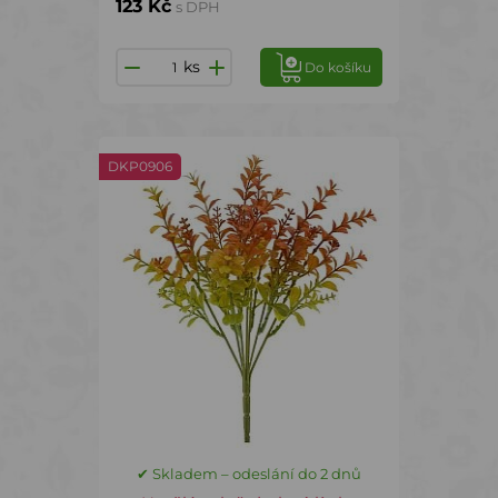
123 Kč
s DPH
ks
Do košíku
DKP0906
✔ Skladem – odeslání do 2 dnů