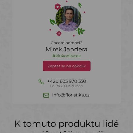
Chcete pomoci?
Mirek Jandera
#klukodkytek
Zeptat se na cokoliv
+420 605 970 550
Po-Pá 7.00-15.30 hod.
info@floristika.cz
K tomuto produktu lidé