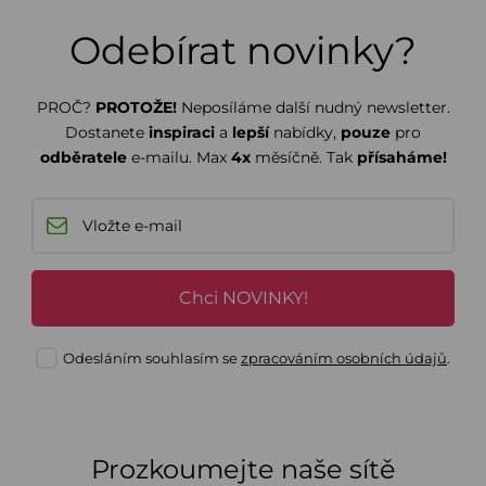
Odebírat novinky?
PROČ?
PROTOŽE!
Neposíláme další nudný newsletter.
Dostanete
inspiraci
a
lepší
nabídky,
pouze
pro
odběratele
e-mailu. Max
4x
měsíčně. Tak
přísaháme!
Chci NOVINKY!
Odesláním souhlasím se
zpracováním osobních údajů
.
Prozkoumejte naše sítě