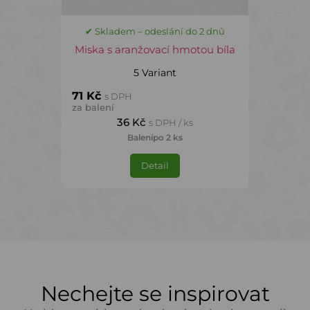
✔ Skladem – odeslání do 2 dnů
Miska s aranžovací hmotou bíla
5 Variant
71 Kč
s DPH
za balení
36 Kč
s DPH / ks
Balení
po 2 ks
Detail
Nechejte se inspirovat