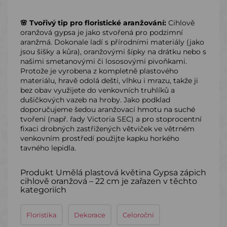
🌸 Tvořivý tip pro floristické aranžování:
Cihlově
oranžová gypsa je jako stvořená pro podzimní
aranžmá. Dokonale ladí s přírodními materiály (jako
jsou šišky a kůra), oranžovými šípky na drátku nebo s
našimi smetanovými či lososovými pivoňkami.
Protože je vyrobena z kompletně plastového
materiálu, hravě odolá dešti, vlhku i mrazu, takže ji
bez obav využijete do venkovních truhlíků a
dušičkových vazeb na hroby. Jako podklad
doporučujeme šedou aranžovací hmotu na suché
tvoření (např. řady Victoria SEC) a pro stoprocentní
fixaci drobných zastřižených větviček ve větrném
venkovním prostředí použijte kapku horkého
tavného lepidla.
Produkt Umělá plastová květina Gypsa zápich
cihlově oranžová – 22 cm je zařazen v těchto
kategoriích
Floristika
Dekorace
Celoroční