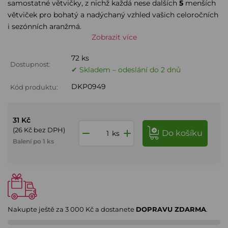
samostatné větvičky, z nichž každá nese dalších
5
menších
větviček pro bohatý a nadýchaný vzhled vašich celoročních
i sezónních aranžmá.
Zobrazit více
72 ks
Dostupnost:
✔ Skladem – odeslání do 2 dnů
DKP0949
Kód produktu:
31 Kč
(26 Kč bez DPH)
do košíku
ks
Balení po 1 ks
Nakupte ještě za
3 000 Kč
a dostanete
DOPRAVU ZDARMA
.