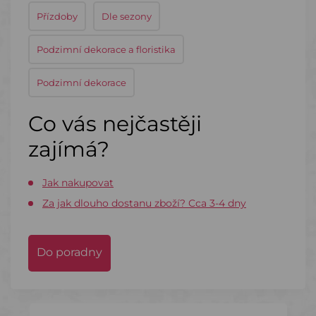
Přízdoby
Dle sezony
Podzimní dekorace a floristika
Podzimní dekorace
Co vás nejčastěji
zajímá?
Jak nakupovat
Za jak dlouho dostanu zboží? Cca 3-4 dny
Do poradny