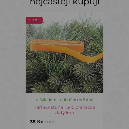
nejčastěji kupují
ST2205
✔ Skladem – odeslání do 2 dnů
Taftová stuha 1,5/10 oranžová
zlatý lem
38 Kč
s DPH