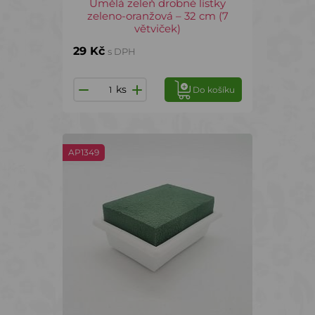
Umělá zeleň drobné lístky
zeleno-oranžová – 32 cm (7
větviček)
29 Kč
s DPH
ks
Do košíku
AP1349