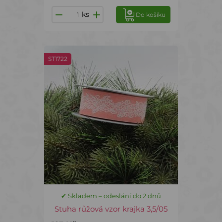
ks
Do košíku
ST1722
✔ Skladem – odeslání do 2 dnů
Stuha růžová vzor krajka 3,5/05