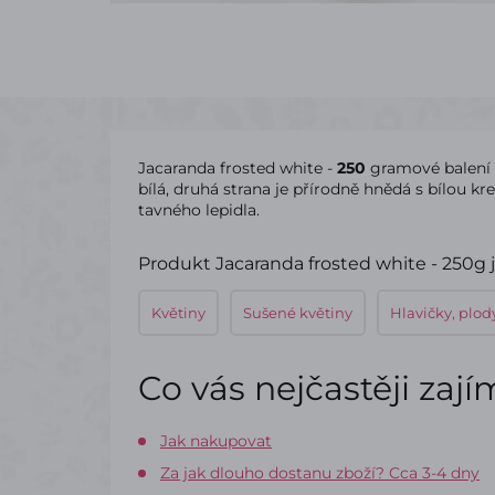
Jacaranda frosted white -
250
gramové balení
bílá, druhá strana je přírodně hnědá s bílou k
tavného lepidla.
Produkt Jacaranda frosted white - 250g j
Květiny
Sušené květiny
Hlavičky, plod
Co vás nejčastěji zaj
Jak nakupovat
Za jak dlouho dostanu zboží? Cca 3-4 dny