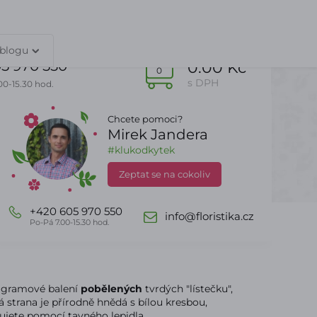
TY
PŘIHLÁŠENÍ
 blogu
5 970 550
0.00 Kč
0
s DPH
00-15.30 hod.
Chcete pomoci?
Mirek Jandera
Dle sezony
DealZone
#klukodkytek
Zeptat se na cokoliv
+420 605 970 550
info@floristika.cz
Po-Pá 7.00-15.30 hod.
gramové balení
pobělených
tvrdých "lístečku",
há strana je přírodně hnědá s bílou kresbou,
ujete pomocí tavného lepidla.