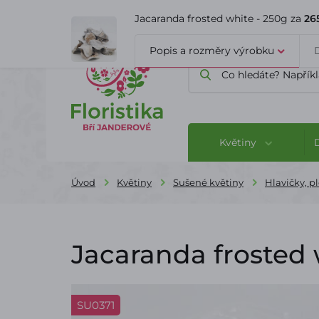
ÚVOD
O FIRMĚ
BLOG
Jacaranda frosted white - 250g za
26
Popis a rozměry výrobku
Květiny
Úvod
Květiny
Sušené květiny
Hlavičky, p
Jacaranda frosted 
SU0371