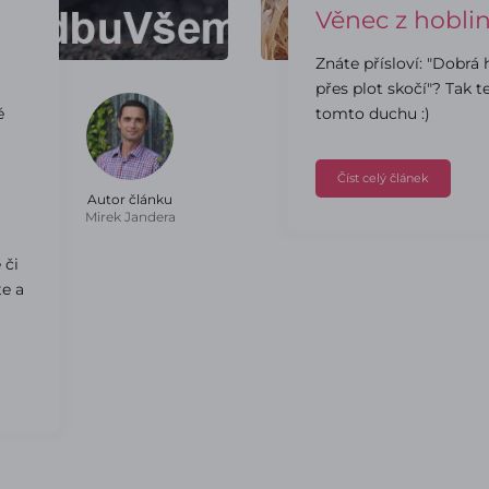
Věnec z hobli
Znáte přísloví: "Dobrá
!
přes plot skočí"? Tak t
é
tomto duchu :)
Číst celý článek
Autor článku
Mirek Jandera
 či
te a