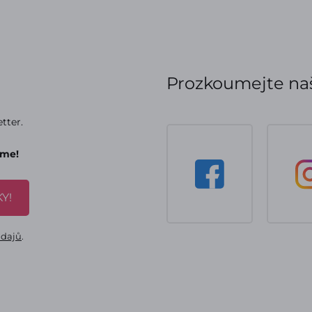
Prozkoumejte naš
tter.
áme!
Y!
údajů
.