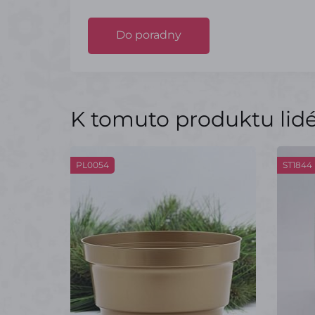
Do poradny
K tomuto produktu lidé 
PL0054
ST1844