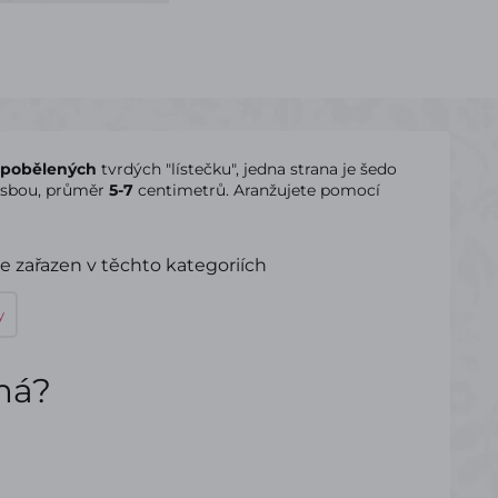
pobělených
tvrdých "lístečku", jedna strana je šedo
resbou, průměr
5-7
centimetrů. Aranžujete pomocí
e zařazen v těchto kategoriích
y
ímá?