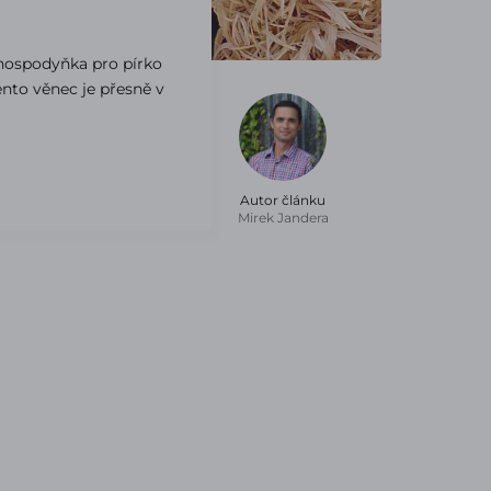
n
 hospodyňka pro pírko
ento věnec je přesně v
Autor článku
Mirek Jandera