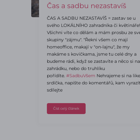
Čas a sadbu nezastavíš
ČAS A SADBU NEZASTAVÍŠ = zastav se u
svého LOKÁLNÍHO zahradníka či květináře
Všichni víte co dělám a mám prosbu ze sv
skupiny "zájmu". "Řekni všem co mají
homeoffice, makají v "on-lajnu", že my
makáme s kovičkama, jsme tu celé dny a
budeme rádi, když se zastavíte a něco si na
zahrádku, nebo do truhlíku
pořídíte.
#SadbuVšem
Nehrajeme si na like
srdíčka, napište do komentářů, kam vyrazí
sdílejte
Číst celý článek