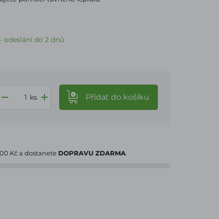
 odeslání do 2 dnů
Přidat
do košíku
ks
000 Kč
a dostanete
DOPRAVU ZDARMA
.