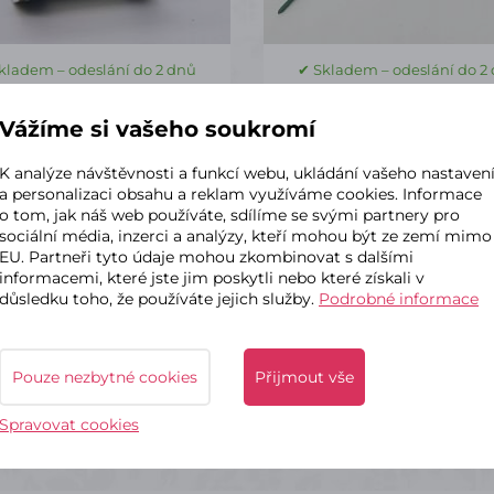
kladem – odeslání do 2 dnů
✔ Skladem – odeslání do 2
ietní stuha dekor 8/50
Přízdobová tráva bílo ze
Vážíme si vašeho soukromí
4 Varianty
K analýze návštěvnosti a funkcí webu, ukládání vašeho nastaven
a personalizaci obsahu a reklam využíváme cookies. Informace
91 Kč
o tom, jak náš web používáte, sdílíme se svými partnery pro
Kč
91 Kč
s DPH
s DPH
sociální média, inzerci a analýzy, kteří mohou být ze zemí mimo
za balení
p
EU. Partneři tyto údaje mohou zkombinovat s dalšími
45 Kč
s DPH / ks
informacemi, které jste jim poskytli nebo které získali v
důsledku toho, že používáte jejich služby.
Podrobné informace
bal
Detail
Do k
Pouze nezbytné cookies
Přijmout vše
Spravovat cookies