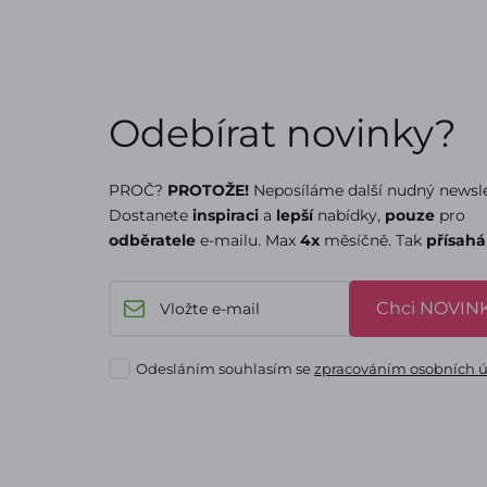
Odebírat novinky?
PROČ?
PROTOŽE!
Neposíláme další nudný newsle
Dostanete
inspiraci
a
lepší
nabídky,
pouze
pro
odběratele
e-mailu. Max
4x
měsíčně. Tak
přísah
Chci NOVINK
Odesláním souhlasím se
zpracováním osobních 