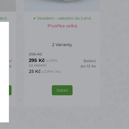
 dnů
✔ Skladem – odeslání do 2 dnů
lená
Pivoňka velká
2 Varianty
í
295 Kč
295 Kč
s DPH
Balení
Balení
za balení
o 2 ks
po 12 ks
25 Kč
s DPH / ks
Detail
ošíku