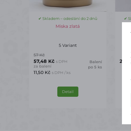
✔ Skladem – odeslání do 2 dnů
✔ S
Miska zlatá
P
5 Variant
57 Kč
57,48 Kč
266 
s DPH
Balení
za balení
po 5 ks
11,50 Kč
s DPH / ks
Detail