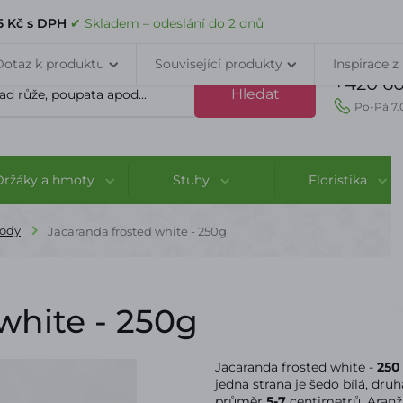
VELKOOBCHOD
DOPRAVA A PLATBA
PORADNA
KONTAK
5 Kč s DPH
✔ Skladem – odeslání do 2 dnů
Dotaz k produktu
Související produkty
Inspirace z
+420 60
Hledat
Po-Pá 7.
Držáky a hmoty
Stuhy
Floristika
lody
Jacaranda frosted white - 250g
white - 250g
Jacaranda frosted white -
250
jedna strana je šedo bílá, dru
průměr
5-7
centimetrů. Aranž