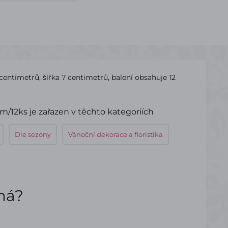
entimetrů, šířka 7 centimetrů, balení obsahuje 12
/12ks je zařazen v těchto kategoriích
Dle sezony
Vánoční dekorace a floristika
ímá?