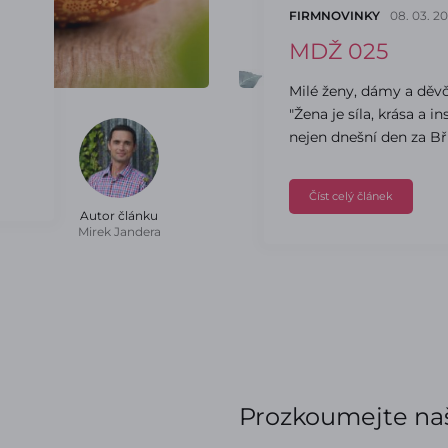
FIRMNOVINKY
08. 03. 2
MDŽ 025
Milé ženy, dámy a děvča
"Žena je síla, krása a i
nejen dnešní den za Bří
Číst celý článek
Autor článku
Mirek Jandera
Prozkoumejte naš