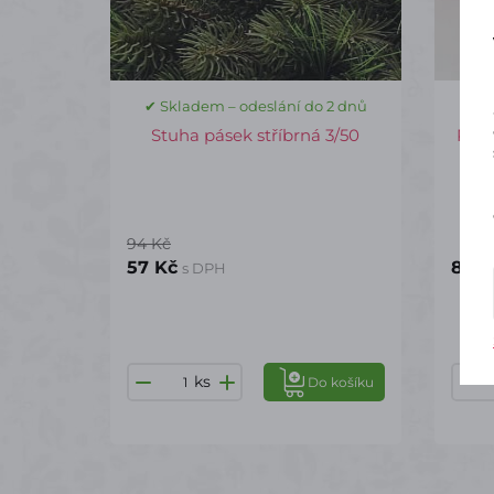
✔ Skladem – odeslání do 2 dnů
✔ S
Stuha pásek stříbrná 3/50
Plát
94 Kč
57 Kč
80 K
s DPH
ks
Do košíku