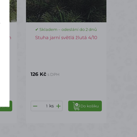
í
 dnů
✔ Skladem – odeslání do 2 dnů
4/10m
Stuha jarní světlá žlutá 4/10
126 Kč
s DPH
ks
ošíku
Do košíku