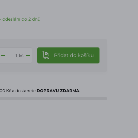
 odeslání do 2 dnů
Přidat
do košíku
ks
000 Kč
a dostanete
DOPRAVU ZDARMA
.