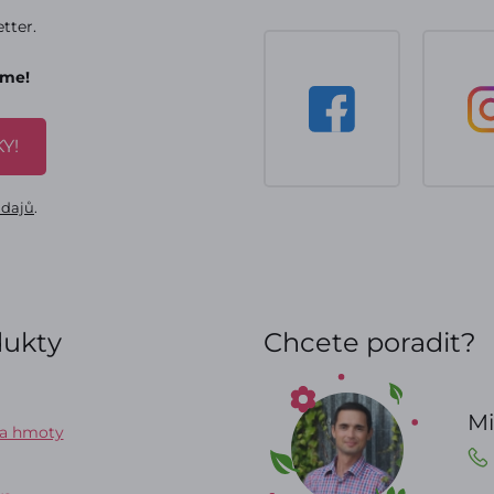
tter.
áme!
Y!
údajů
.
dukty
Chcete poradit?
Mi
 a hmoty