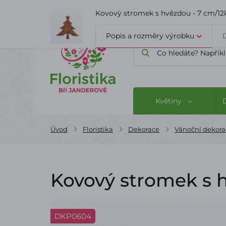
ÚVOD
O FIRMĚ
BLOG
Kovový stromek s hvězdou - 7 cm/12
Popis a rozměry výrobku
Květiny
Úvod
Floristika
Dekorace
Vánoční dekora
Kovový stromek s 
DKP0604