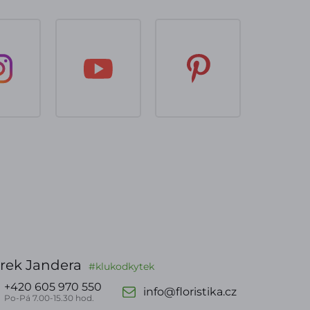
rek Jandera
#klukodkytek
+420 605 970 550
info@floristika.cz
Po-Pá 7.00-15.30 hod.