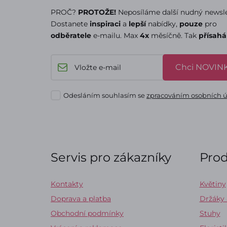
PROČ?
PROTOŽE!
Neposíláme další nudný newsle
Dostanete
inspiraci
a
lepší
nabídky,
pouze
pro
odběratele
e-mailu. Max
4x
měsíčně. Tak
přísah
Chci NOVINK
Odesláním souhlasím se
zpracováním osobních 
Servis pro zákazníky
Pro
Kontakty
Květiny
Doprava a platba
Držáky
Obchodní podmínky
Stuhy