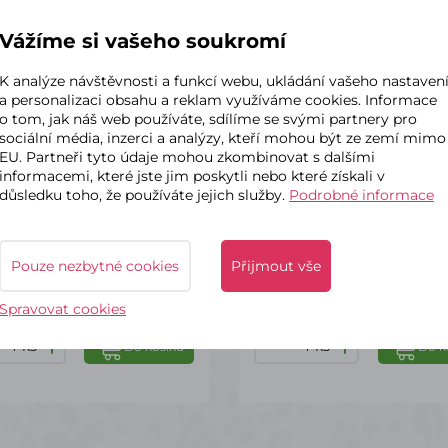
Vážíme si vašeho soukromí
K analýze návštěvnosti a funkcí webu, ukládání vašeho nastaven
kladem – odeslání do 2 dnů
✔ Skladem – odeslání do 2
a personalizaci obsahu a reklam využíváme cookies. Informace
o tom, jak náš web používáte, sdílíme se svými partnery pro
nová stuha s monofilem a
Stuha kostka bílorůžová 
sociální média, inzerci a analýzy, kteří mohou být ze zemí mimo
drátem 2,5/25
EU. Partneři tyto údaje mohou zkombinovat s dalšími
informacemi, které jste jim poskytli nebo které získali v
1 Varianta
důsledku toho, že používáte jejich služby.
Podrobné informace
č
98 Kč
s DPH
s DPH
Pouze nezbytné cookies
Přijmout vše
Spravovat cookies
ks
ks
Do košíku
Do k