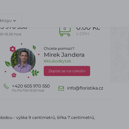
TY
PŘIHLÁŠENÍ
 blogu
5 970 550
0.00 Kč
0
s DPH
00-15.30 hod.
Chcete pomoci?
Mirek Jandera
Dle sezony
DealZone
#klukodkytek
Zeptat se na cokoliv
+420 605 970 550
info@floristika.cz
Po-Pá 7.00-15.30 hod.
zdou - výška 9 centimetrů, šířka 7 centimetrů,