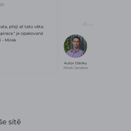
025
ta, přeji ať tato věta:
nspirace." je opakovaná
 - Mirek
Autor článku
Mirek Jandera
e sítě