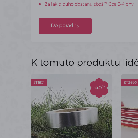
Za jak dlouho dostanu zboží? Cca 3-4 dny
Do poradny
K tomuto produktu lidé 
ST1821
ST3690
%
-40