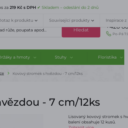
VELKOOBCHOD
DOPRAVA A PLATBA
PORADNA
KONTAK
ks za
219 Kč s DPH
✔ Skladem – odeslání do 2 dnů
Dotaz k produktu
Související produkty
Inspirace z
+420 60
Hledat
Po-Pá 7.
Držáky a hmoty
Stuhy
Floristika
ce
Kovový stromek s hvězdou - 7 cm/12ks
hvězdou - 7 cm/12ks
Lisovaný kovový stromek s hvě
balení obsahuje 12 kusů.
Zobrazit více