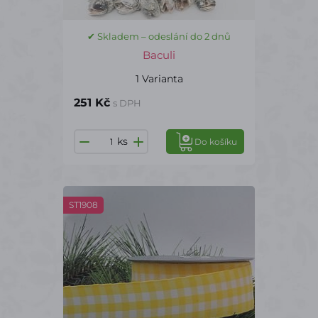
✔ Skladem – odeslání do 2 dnů
Baculi
1 Varianta
251 Kč
s DPH
ks
Do košíku
ST1908