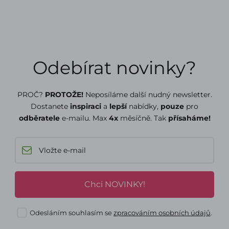
Odebírat novinky?
PROČ?
PROTOŽE!
Neposíláme další nudný newsletter.
Dostanete
inspiraci
a
lepší
nabídky,
pouze
pro
odběratele
e-mailu. Max
4x
měsíčně. Tak
přísaháme!
Chci NOVINKY!
Odesláním souhlasím se
zpracováním osobních údajů
.