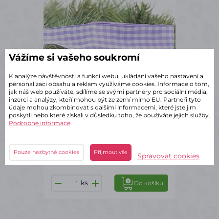
Vážíme si vašeho soukromí
K analýze návštěvnosti a funkcí webu, ukládání vašeho nastavení a
personalizaci obsahu a reklam využíváme cookies. Informace o tom,
jak náš web používáte, sdílíme se svými partnery pro sociální média,
inzerci a analýzy, kteří mohou být ze zemí mimo EU. Partneři tyto
údaje mohou zkombinovat s dalšími informacemi, které jste jim
poskytli nebo které získali v důsledku toho, že používáte jejich služby.
Podrobné informace
✔ Skladem – odeslání do 2 dnů
Stuha kostka bílofialová 4/10m
Pouze nezbytné cookies
Přijmout vše
Spravovat cookies
98 Kč
s DPH
ks
Do košíku