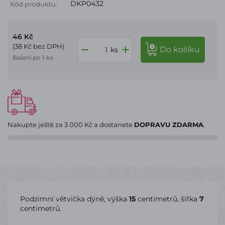
DKP0432
Kód produktu:
46 Kč
(38 Kč bez DPH)
do košíku
ks
Balení po 1 ks
Nakupte ještě za
3 000 Kč
a dostanete
DOPRAVU ZDARMA
.
Podzimní větvička dýně, výška
15
centimetrů, šířka
7
centimetrů.