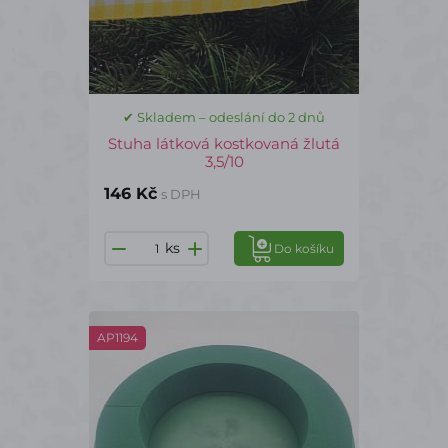
✔ Skladem – odeslání do 2 dnů
Stuha látková kostkovaná žlutá
3,5/10
146 Kč
s DPH
ks
Do košíku
AP1194