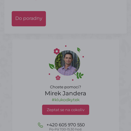
Do poradny
Chcete pomoci?
Mirek Jandera
#klukodkytek
Zeptat se na cokoliv
+420 605 970 550
Po-Pá 7.00-15.30 hod.