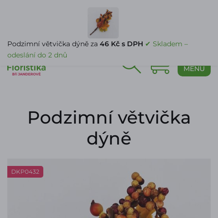
PŘIHLÁŠENÍ
Podzimní větvička dýně za
46 Kč s DPH
✔ Skladem –
odeslání do 2 dnů
0
MENU
Podzimní větvička
dýně
DKP0432