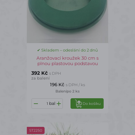
✔ Skladem – odeslání do 2 dnů
Aranžovací kroužek 30 cm s
plnou plastovou podstavou
392 Kč
s DPH
za balení
196 Kč
s DPH / ks
Balení
po 2 ks
bal
Do košíku
ST2250