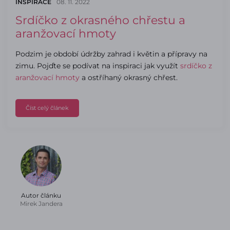
INSPIRACE
08. 11. 2022
Srdíčko z okrasného chřestu a
aranžovací hmoty
Podzim je období údržby zahrad i květin a přípravy na
zimu. Pojďte se podívat na inspiraci jak využít
srdíčko z
aranžovací hmoty
a ostříhaný okrasný chřest.
Číst celý článek
Autor článku
Mirek Jandera