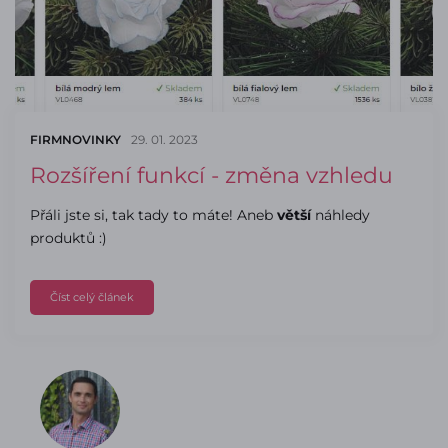
FIRMNOVINKY
29. 01. 2023
Rozšíření funkcí - změna vzhledu
Přáli jste si, tak tady to máte! Aneb
větší
náhledy
produktů :)
Číst celý článek