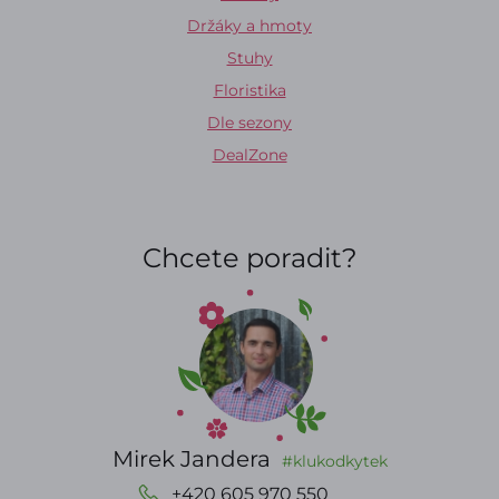
Držáky a hmoty
Stuhy
Floristika
Dle sezony
DealZone
Chcete poradit?
Mirek Jandera
#klukodkytek
+420 605 970 550