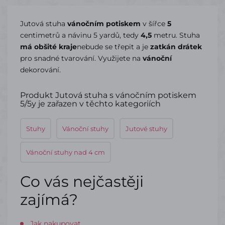
Jutová stuha
vánočním potiskem
v šířce
5
centimetrů a návinu 5 yardů, tedy
4,5
metru. Stuha
má obšité kraje
nebude se třepit a je
zatkán drátek
pro snadné tvarování. Využijete na
vánoční
dekorování.
Produkt Jutová stuha s vánočním potiskem
5/5y je zařazen v těchto kategoriích
Stuhy
Vánoční stuhy
Jutové stuhy
Vánoční stuhy nad 4 cm
Co vás nejčastěji
zajímá?
Jak nakupovat