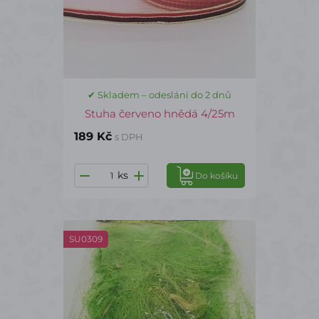
✔ Skladem – odeslání do 2 dnů
Stuha červeno hnědá 4/25m
189 Kč
s DPH
ks
Do košíku
SU0309