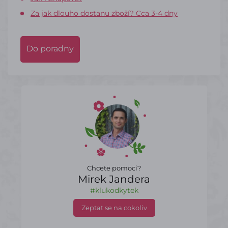
Za jak dlouho dostanu zboží? Cca 3-4 dny
Do poradny
Chcete pomoci?
Mirek Jandera
#klukodkytek
Zeptat se na cokoliv