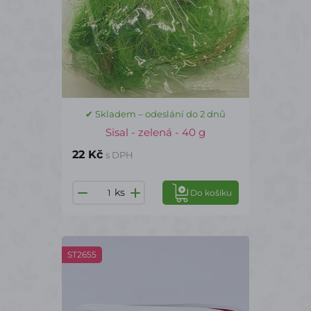
✔ Skladem – odeslání do 2 dnů
Sisal - zelená - 40 g
22 Kč
s DPH
ks
Do košíku
ST2655