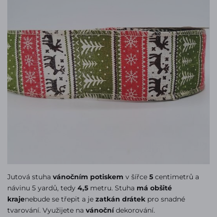
Jutová stuha
vánočním potiskem
v šířce
5
centimetrů a
návinu 5 yardů, tedy
4,5
metru. Stuha
má obšité
kraje
nebude se třepit a je
zatkán drátek
pro snadné
tvarování. Využijete na
vánoční
dekorování.