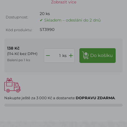
Zobrazit více
20 ks
Dostupnost:
✔ Skladem – odeslání do 2 dnů
ST3990
Kód produktu:
138 Kč
(114 Kč bez DPH)
do košíku
ks
Balení po 1 ks
Nakupte ještě za
3 000 Kč
a dostanete
DOPRAVU ZDARMA
.