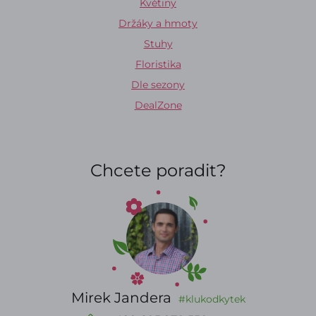
Květiny
Držáky a hmoty
Stuhy
Floristika
Dle sezony
DealZone
Chcete poradit?
Mirek Jandera
#klukodkytek