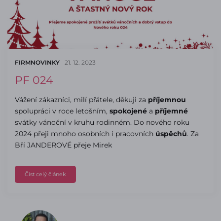
FIRMNOVINKY
21. 12. 2023
PF 024
Vážení zákazníci, milí přátele, děkuji za
příjemnou
spolupráci v roce letošním,
spokojené
a
příjemné
svátky vánoční v kruhu rodinném. Do nového roku
2024 přeji mnoho osobních i pracovních
úspěchů
. Za
Bří JANDEROVÉ přeje Mirek
Číst celý článek