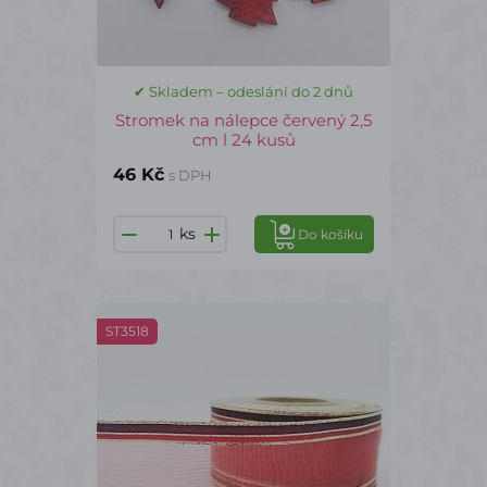
✔ Skladem – odeslání do 2 dnů
Stromek na nálepce červený 2,5
cm l 24 kusů
46 Kč
s DPH
ks
Do košíku
ST3518