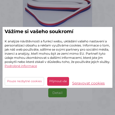
Vážíme si vašeho soukromí
K analýze návštěvnosti a funkcí webu, ukládání vašeho nastavení a
personalizaci obsahu a reklam využíváme cookies. Informace o tom,
jak náš web používáte, sdílíme se svými partnery pro sociální média,
✔ Skladem – odeslání do 2 dnů
inzerci a analýzy, kteří mohou být ze zemí mimo EU. Partneři tyto
Stuha trikolora Česká republika
údaje mohou zkombinovat s dalšími informacemi, které jste jim
látková
poskytli nebo které získali v důsledku toho, že používáte jejich služby.
Podrobné informace
5 Variant
52 Kč
s DPH
Pouze nezbytné cookies
Přijmout vše
Spravovat cookies
Detail