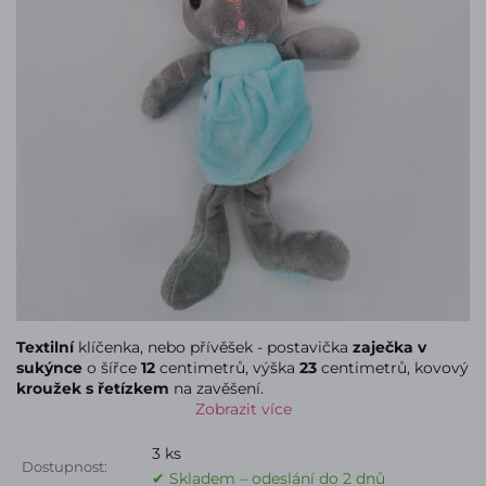
Textilní
klíčenka, nebo přívěšek - postavička
zaječka v
sukýnce
o šířce
12
centimetrů, výška
23
centimetrů, kovový
kroužek s řetízkem
na zavěšení.
Zobrazit více
3 ks
Dostupnost:
✔ Skladem – odeslání do 2 dnů