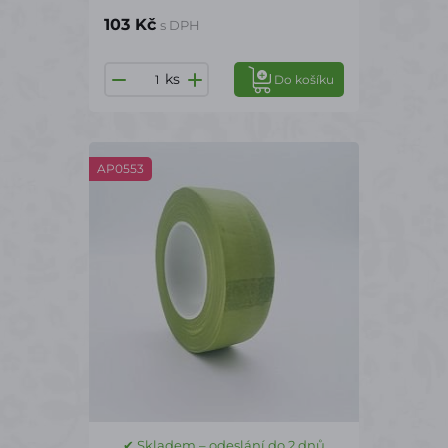
103 Kč
s DPH
ks
Do košíku
AP0553
✔ Skladem – odeslání do 2 dnů