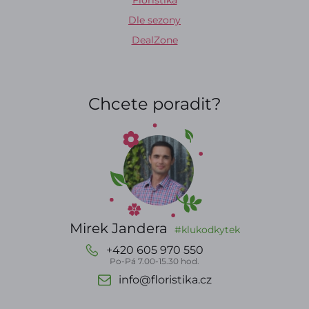
Floristika
Dle sezony
DealZone
Chcete poradit?
Mirek Jandera
#klukodkytek
+420 605 970 550
Po-Pá 7.00-15.30 hod.
info@floristika.cz