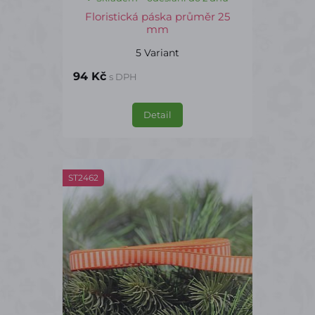
Floristická páska průměr 25
mm
5 Variant
94 Kč
s DPH
Detail
ST2462