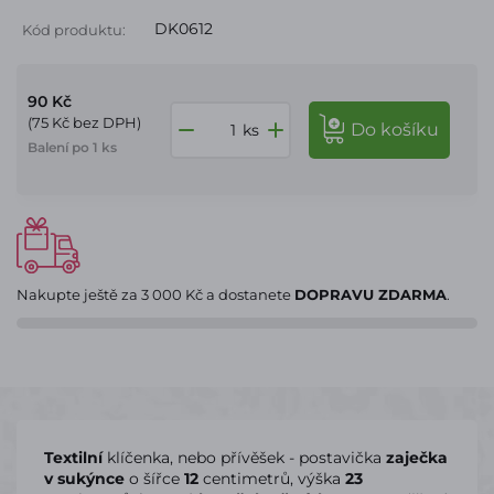
DK0612
Kód produktu:
90 Kč
(75 Kč bez DPH)
do košíku
ks
Balení po 1 ks
Nakupte ještě za
3 000 Kč
a dostanete
DOPRAVU ZDARMA
.
Textilní
klíčenka, nebo přívěšek - postavička
zaječka
v sukýnce
o šířce
12
centimetrů, výška
23