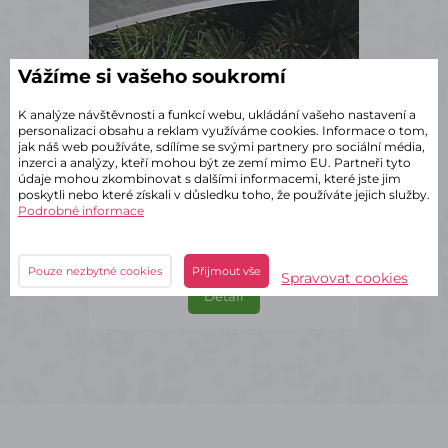
Vážíme si vašeho soukromí
K analýze návštěvnosti a funkcí webu, ukládání vašeho nastavení a
✔ Skladem – odeslání do 2 dnů
personalizaci obsahu a reklam využíváme cookies. Informace o tom,
jak náš web používáte, sdílíme se svými partnery pro sociální média,
Atlasová stuha s monofilem
inzerci a analýzy, kteří mohou být ze zemí mimo EU. Partneři tyto
2,5/25
údaje mohou zkombinovat s dalšími informacemi, které jste jim
poskytli nebo které získali v důsledku toho, že používáte jejich služby.
6 Variant
Podrobné informace
186 Kč
s DPH
Pouze nezbytné cookies
Přijmout vše
Spravovat cookies
Detail