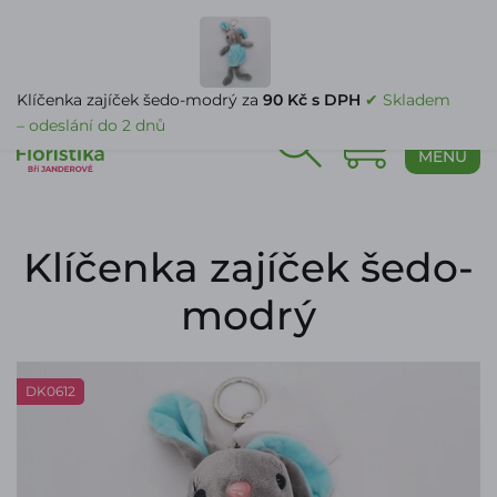
PŘIHLÁŠENÍ
Klíčenka zajíček šedo-modrý za
90 Kč s DPH
✔ Skladem
– odeslání do 2 dnů
0
MENU
Klíčenka zajíček šedo-
modrý
DK0612