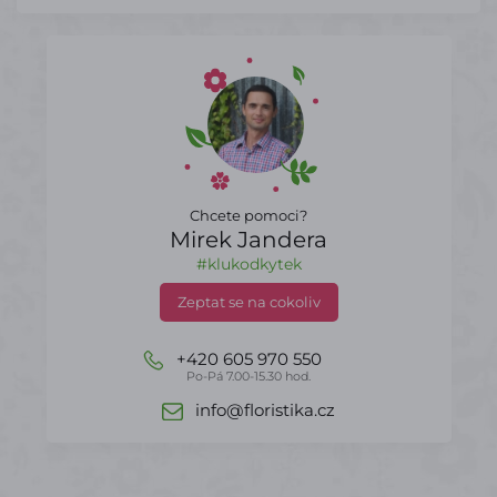
Chcete pomoci?
Mirek Jandera
#klukodkytek
Zeptat se na cokoliv
+420 605 970 550
Po-Pá 7.00-15.30 hod.
info@floristika.cz