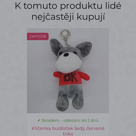
K tomuto produktu lidé
nejčastěji kupují
DKP0318
✔ Skladem – odeslání do 2 dnů
Klíčenka buldoček šedý, červené
triko