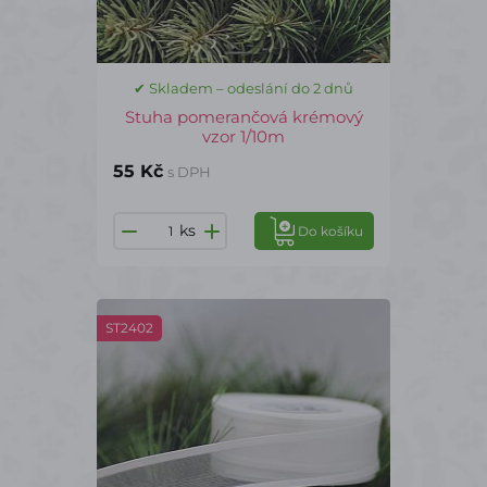
✔ Skladem – odeslání do 2 dnů
Stuha pomerančová krémový
vzor 1/10m
55 Kč
s DPH
ks
Do košíku
ST2402