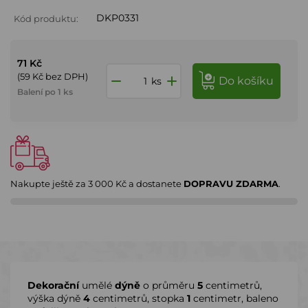
DKP0331
Kód produktu:
71 Kč
(59 Kč bez DPH)
do košíku
ks
Balení po 1 ks
Nakupte ještě za
3 000 Kč
a dostanete
DOPRAVU ZDARMA
.
Dekorační
umělé
dýně
o průměru
5
centimetrů,
výška dýně
4
centimetrů, stopka
1
centimetr, baleno