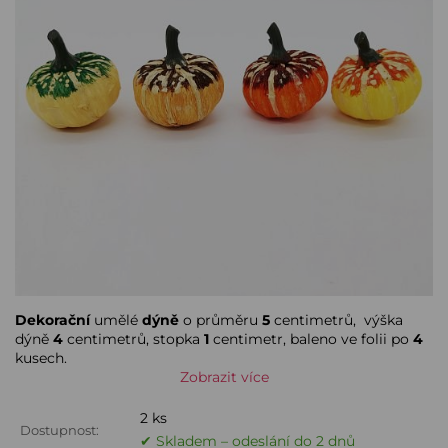
Dekorační
umělé
dýně
o průměru
5
centimetrů, výška
dýně
4
centimetrů, stopka
1
centimetr, baleno ve folii po
4
kusech.
Zobrazit více
2 ks
Dostupnost:
✔ Skladem – odeslání do 2 dnů