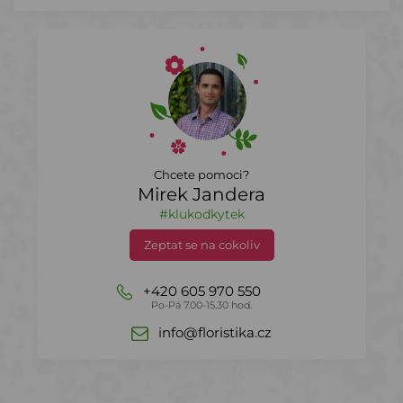
Chcete pomoci?
Mirek Jandera
#klukodkytek
Zeptat se na cokoliv
+420 605 970 550
Po-Pá 7.00-15.30 hod.
info@floristika.cz