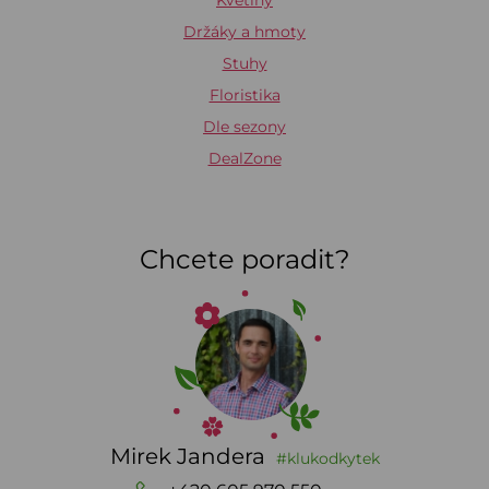
Květiny
Držáky a hmoty
Stuhy
Floristika
Dle sezony
DealZone
Chcete poradit?
Mirek Jandera
#klukodkytek