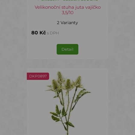
Velikonoční stuha juta vajíčko
3,5/10
2 Varianty
80 Kč
s DPH
Detail
DKP0897