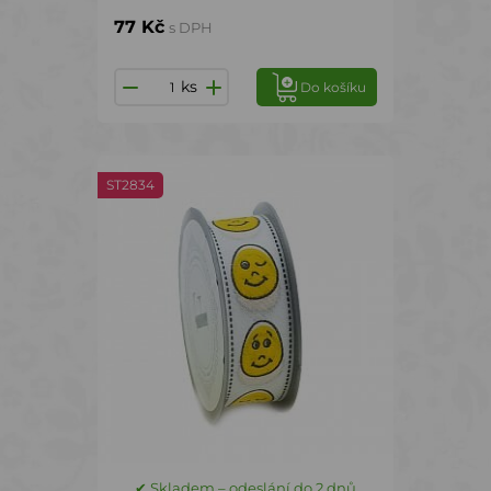
77 Kč
s DPH
ks
Do košíku
ST2834
✔ Skladem – odeslání do 2 dnů