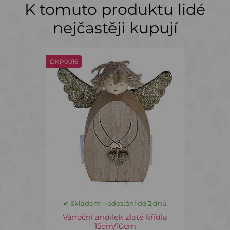
K tomuto produktu lidé
nejčastěji kupují
DKP0016
✔ Skladem – odeslání do 2 dnů
Vánoční andílek zlaté křídla
15cm/10cm