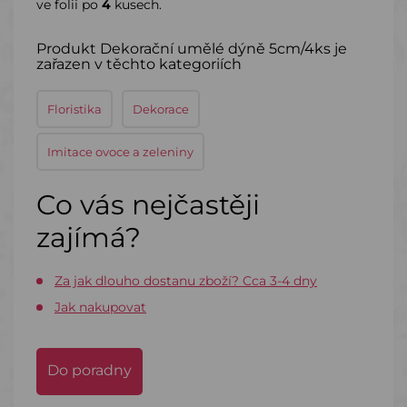
ve folii po
4
kusech.
Produkt Dekorační umělé dýně 5cm/4ks je
zařazen v těchto kategoriích
Floristika
Dekorace
Imitace ovoce a zeleniny
Co vás nejčastěji
zajímá?
Za jak dlouho dostanu zboží? Cca 3-4 dny
Jak nakupovat
Do poradny