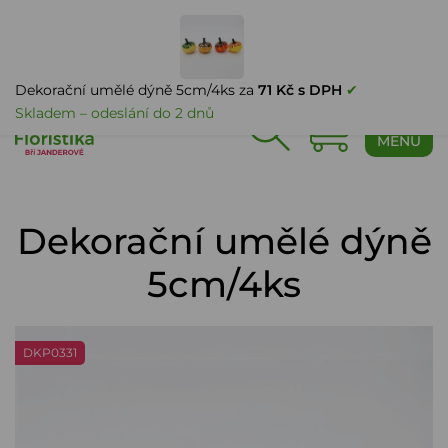
PŘIHLÁŠENÍ
Dekorační umělé dýně 5cm/4ks za
71 Kč s DPH
✔
Skladem – odeslání do 2 dnů
0
MENU
Dekorační umělé dýně
5cm/4ks
DKP0331