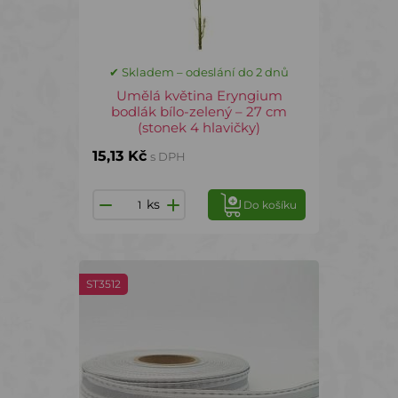
✔ Skladem – odeslání do 2 dnů
Umělá květina Eryngium
bodlák bílo-zelený – 27 cm
(stonek 4 hlavičky)
15,13 Kč
s DPH
ks
Do košíku
ST3512