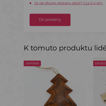
Za jak dlouho dostanu zboží? Cca 3-4 dny
Do poradny
K tomuto produktu lidé 
DKP0656
DK050