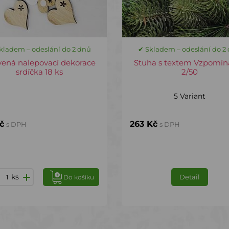
kladem – odeslání do 2 dnů
✔ Skladem – odeslání do 2
vená nalepovací dekorace
Stuha s textem Vzpomí
srdíčka 18 ks
2/50
5 Variant
č
263 Kč
s DPH
s DPH
ks
Detail
Do košíku