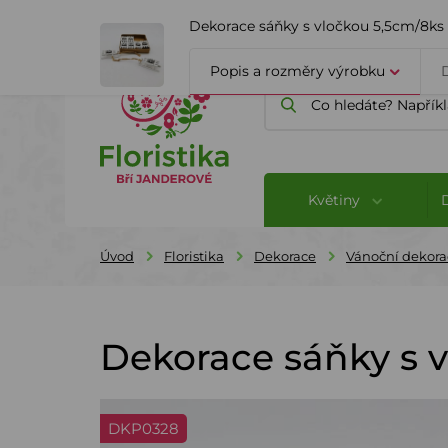
ÚVOD
O FIRMĚ
BLOG
Dekorace sáňky s vločkou 5,5cm/8ks
Popis a rozměry výrobku
Květiny
Úvod
Floristika
Dekorace
Vánoční dekora
Dekorace sáňky s 
DKP0328