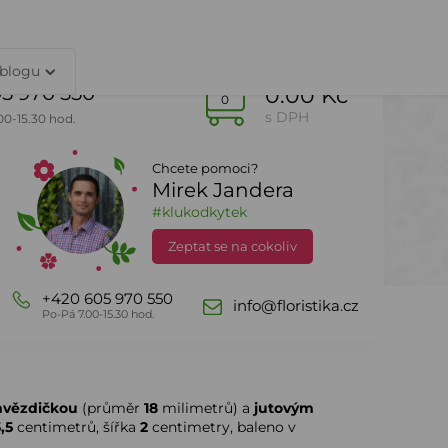
TY
PŘIHLÁŠENÍ
 blogu
5 970 550
0.00 Kč
0
s DPH
00-15.30 hod.
Chcete pomoci?
Mirek Jandera
Dle sezony
DealZone
#klukodkytek
Zeptat se na cokoliv
+420 605 970 550
info@floristika.cz
Po-Pá 7.00-15.30 hod.
hvězdičkou
(průměr
18
milimetrů) a
jutovým
5,5
centimetrů, šířka
2
centimetry, baleno v