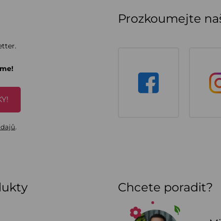
Prozkoumejte naš
tter.
áme!
Y!
údajů
.
dukty
Chcete poradit?