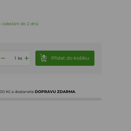
 odeslání do 2 dnů
Přidat
do košíku
ks
000 Kč
a dostanete
DOPRAVU ZDARMA
.