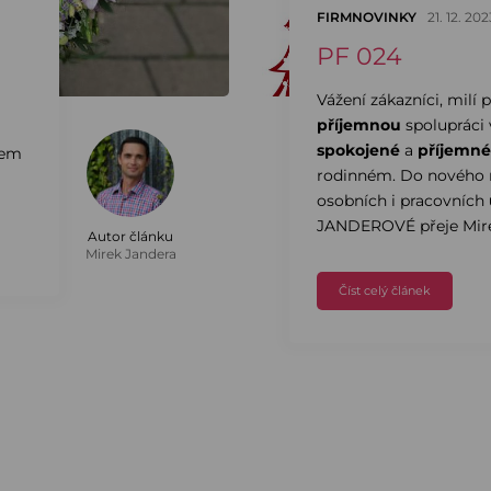
FIRMNOVINKY
21. 12. 202
PF 024
Vážení zákazníci, milí p
příjemnou
spolupráci 
spokojené
a
příjemné
rem
rodinném. Do nového 
osobních i pracovních
JANDEROVÉ přeje Mir
Autor článku
Mirek Jandera
Číst celý článek