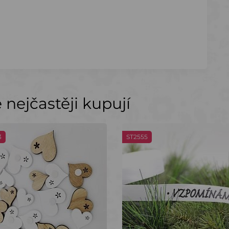
nejčastěji kupují
3
ST2555