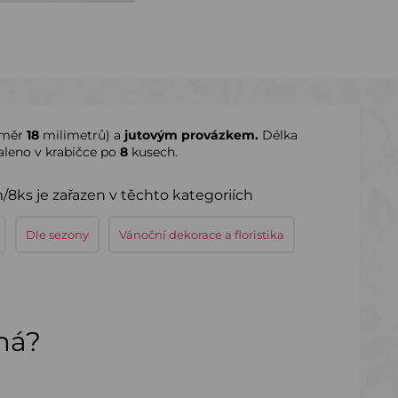
ůměr
18
milimetrů) a
jutovým provázkem.
Délka
aleno v krabičce po
8
kusech.
8ks je zařazen v těchto kategoriích
Dle sezony
Vánoční dekorace a floristika
ímá?