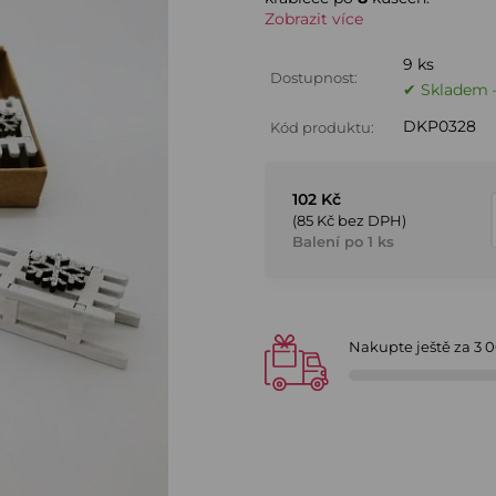
Zobrazit více
9 ks
Dostupnost:
✔ Skladem –
DKP0328
Kód produktu:
102 Kč
(85 Kč bez DPH)
Balení po 1 ks
Nakupte ještě za
3 