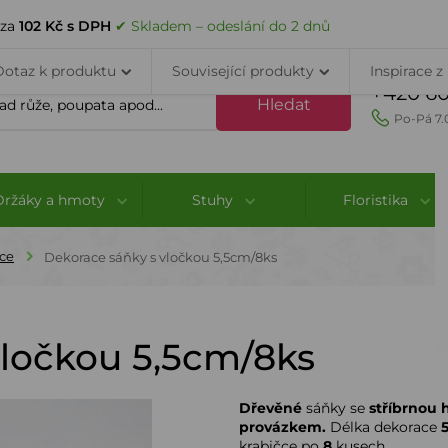
VELKOOBCHOD
DOPRAVA A PLATBA
PORADNA
KONTAK
 za
102 Kč s DPH
✔ Skladem – odeslání do 2 dnů
Dotaz k produktu
Související produkty
Inspirace z
+420 60
Hledat
Po-Pá 7.
Držáky a hmoty
Stuhy
Floristika
ce
Dekorace sáňky s vločkou 5,5cm/8ks
vločkou 5,5cm/8ks
Dřevěné
sáňky se
stříbrnou 
provázkem.
Délka dekorace
krabičce po
8
kusech.