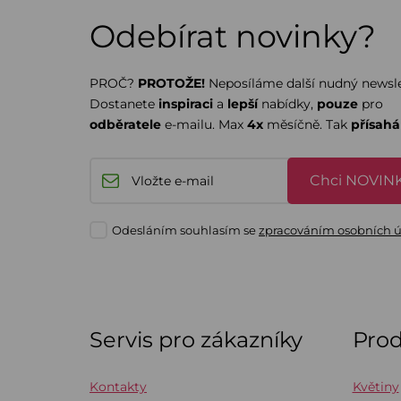
Odebírat novinky?
PROČ?
PROTOŽE!
Neposíláme další nudný newsle
Dostanete
inspiraci
a
lepší
nabídky,
pouze
pro
odběratele
e-mailu. Max
4x
měsíčně. Tak
přísah
Chci NOVINK
Odesláním souhlasím se
zpracováním osobních 
Servis pro zákazníky
Pro
Kontakty
Květiny