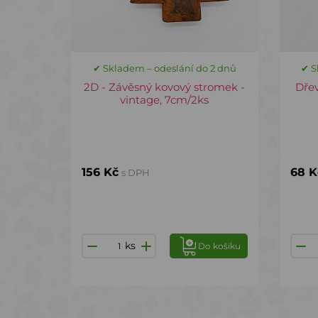
✔ Skladem – odeslání do 2 dnů
✔ S
2D - Závěsný kovový stromek -
Dře
vintage, 7cm/2ks
156 Kč
68 K
s DPH
ks
Do košíku