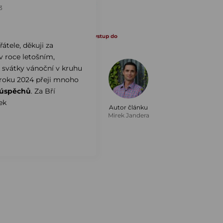
3
řátele, děkuji za
v roce letošním,
svátky vánoční v kruhu
roku 2024 přeji mnoho
úspěchů
. Za Bří
ek
Autor článku
Mirek Jandera