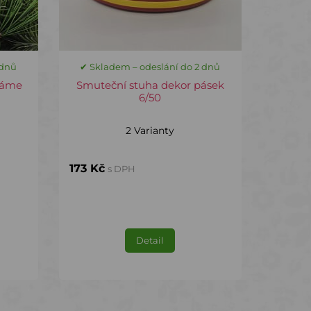
 dnů
✔ Skladem – odeslání do 2 dnů
náme
Smuteční stuha dekor pásek
6/50
2 Varianty
173 Kč
s DPH
Detail