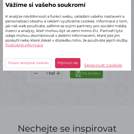
Vážíme si vašeho soukromí
✔ Skladem – odeslání do 2 dnů
K analýze návštěvnosti a funkcí webu, ukládání vašeho nastavení a
personalizaci obsahu a reklam využíváme cookies. Informace o tom,
Miska 21 cm
jak náš web používáte, sdílíme se svými partnery pro sociální média,
inzerci a analýzy, kteří mohou být ze zemí mimo EU. Partneři tyto
1 Varianta
údaje mohou zkombinovat s dalšími informacemi, které jste jim
poskytli nebo které získali v důsledku toho, že používáte jejich služby.
154 Kč
s DPH
Podrobné informace
za balení
31 Kč
s DPH / ks
Balení
po 5 ks
Pouze nezbytné cookies
Přijmout vše
Spravovat cookies
bal
Do košíku
Nechejte se inspirovat