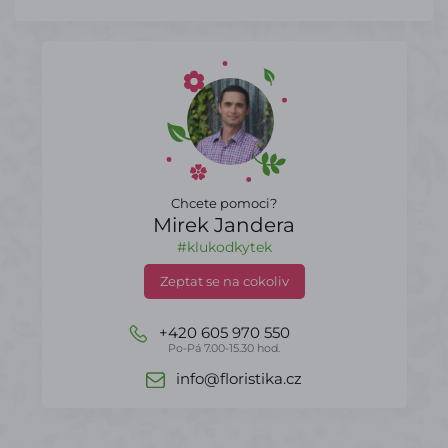
Chcete pomoci?
Mirek Jandera
#klukodkytek
Zeptat se na cokoliv
+420 605 970 550
Po-Pá 7.00-15.30 hod.
info@floristika.cz