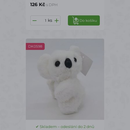
126 Kč
s DPH
ks
Do košíku
DK0598
✔ Skladem – odeslání do 2 dnů