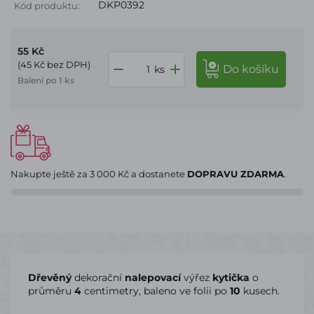
DKP0392
Kód produktu:
55 Kč
(45 Kč bez DPH)
do košíku
ks
Balení po 1 ks
Nakupte ještě za
3 000 Kč
a dostanete
DOPRAVU ZDARMA
.
Dřevěný
dekorační
nalepovací
výřez
kytička
o
průměru
4
centimetry, baleno ve folii po
10
kusech.