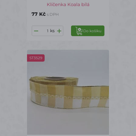
Klíčenka Koala bílá
77 Kč
s DPH
ks
Do košíku
ST3529