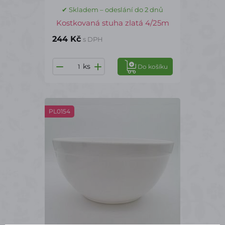
✔ Skladem – odeslání do 2 dnů
Kostkovaná stuha zlatá 4/25m
244 Kč
s DPH
ks
Do košíku
PL0154