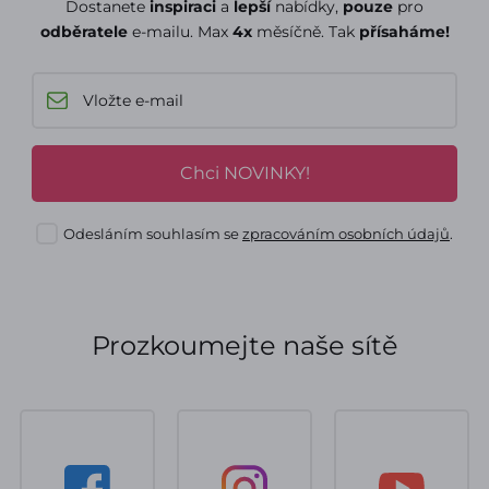
Dostanete
inspiraci
a
lepší
nabídky,
pouze
pro
odběratele
e-mailu. Max
4x
měsíčně. Tak
přísaháme!
Chci NOVINKY!
Odesláním souhlasím se
zpracováním osobních údajů
.
Prozkoumejte naše sítě