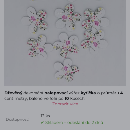
Dřevěný
dekorační
nalepovací
výřez
kytička
o průměru
4
centimetry, baleno ve folii po
10
kusech.
Zobrazit více
12 ks
Dostupnost:
✔ Skladem – odeslání do 2 dnů