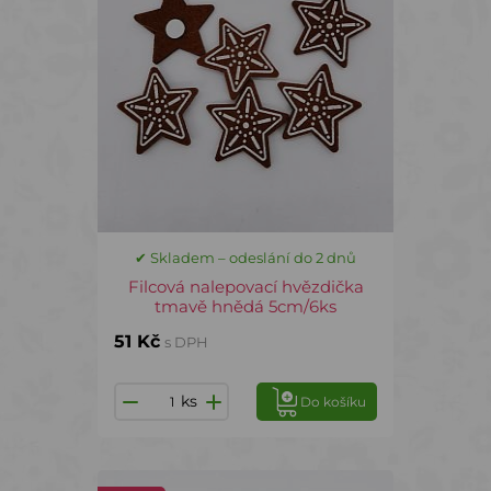
✔ Skladem – odeslání do 2 dnů
Filcová nalepovací hvězdička
tmavě hnědá 5cm/6ks
51 Kč
s DPH
ks
Do košíku