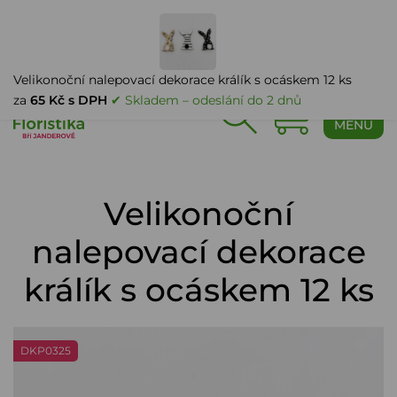
PŘIHLÁŠENÍ
Velikonoční nalepovací dekorace králík s ocáskem 12 ks
za
65 Kč s DPH
✔ Skladem – odeslání do 2 dnů
0
MENU
Velikonoční
nalepovací dekorace
králík s ocáskem 12 ks
DKP0325