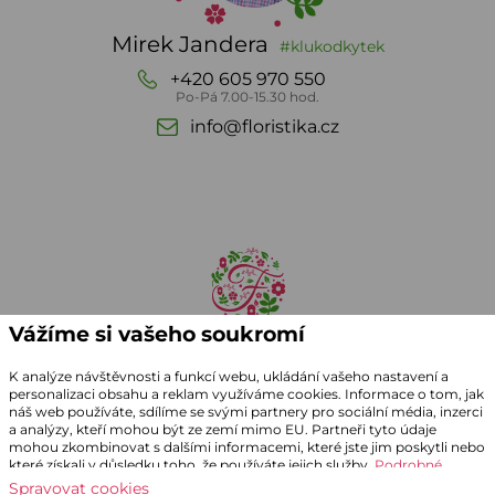
Mirek Jandera
#klukodkytek
+420 605 970 550
Po-Pá 7.00-15.30 hod.
info@floristika.cz
Vážíme si vašeho soukromí
K analýze návštěvnosti a funkcí webu, ukládání vašeho nastavení a
personalizaci obsahu a reklam využíváme cookies. Informace o tom, jak
náš web používáte, sdílíme se svými partnery pro sociální média, inzerci
a analýzy, kteří mohou být ze zemí mimo EU. Partneři tyto údaje
mohou zkombinovat s dalšími informacemi, které jste jim poskytli nebo
které získali v důsledku toho, že používáte jejich služby.
Podrobné
informace
Spravovat cookies
© 1990 - 2026 Bří JANDEROVÉ