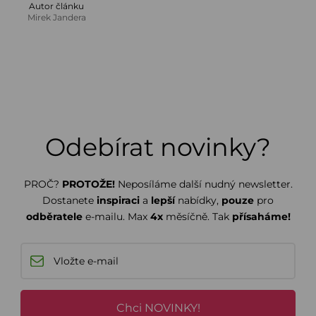
Autor článku
Mirek Jandera
Odebírat novinky?
PROČ?
PROTOŽE!
Neposíláme další nudný newsletter.
Dostanete
inspiraci
a
lepší
nabídky,
pouze
pro
odběratele
e-mailu. Max
4x
měsíčně. Tak
přísaháme!
Chci NOVINKY!