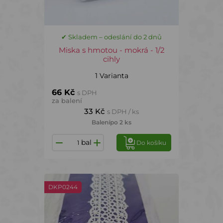
✔ Skladem – odeslání do 2 dnů
Miska s hmotou - mokrá - 1/2
cihly
1 Varianta
66 Kč
s DPH
za balení
33 Kč
s DPH / ks
Balení
po 2 ks
bal
Do košíku
DKP0244