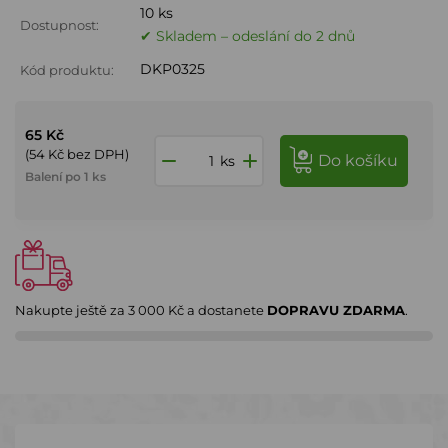
10 ks
Dostupnost:
✔ Skladem – odeslání do 2 dnů
DKP0325
Kód produktu:
65 Kč
(54 Kč bez DPH)
do košíku
ks
Balení po 1 ks
Nakupte ještě za
3 000 Kč
a dostanete
DOPRAVU ZDARMA
.