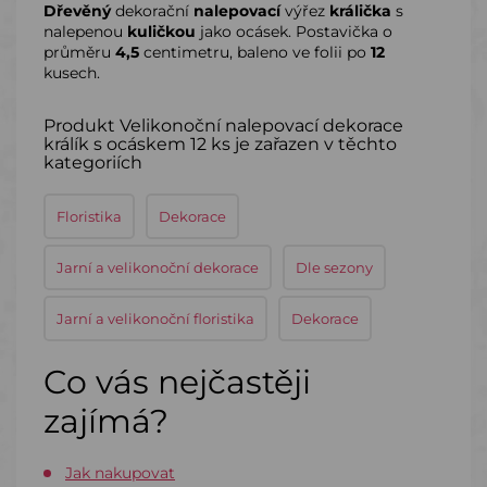
Dřevěný
dekorační
nalepovací
výřez
králička
s
nalepenou
kuličkou
jako ocásek. Postavička o
průměru
4,5
centimetru, baleno ve folii po
12
kusech.
Produkt Velikonoční nalepovací dekorace
králík s ocáskem 12 ks je zařazen v těchto
kategoriích
Floristika
Dekorace
Jarní a velikonoční dekorace
Dle sezony
Jarní a velikonoční floristika
Dekorace
Co vás nejčastěji
zajímá?
Jak nakupovat