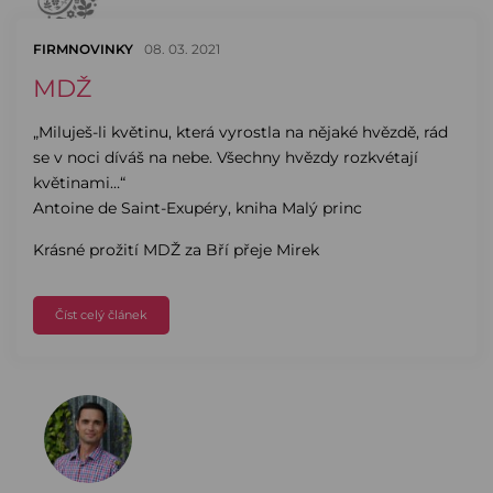
FIRMNOVINKY
08. 03. 2021
MDŽ
„Miluješ-li květinu, která vyrostla na nějaké hvězdě, rád
se v noci díváš na nebe. Všechny hvězdy rozkvétají
květinami…“
Antoine de Saint-Exupéry, kniha Malý princ
Krásné prožití MDŽ za Bří přeje Mirek
Číst celý článek