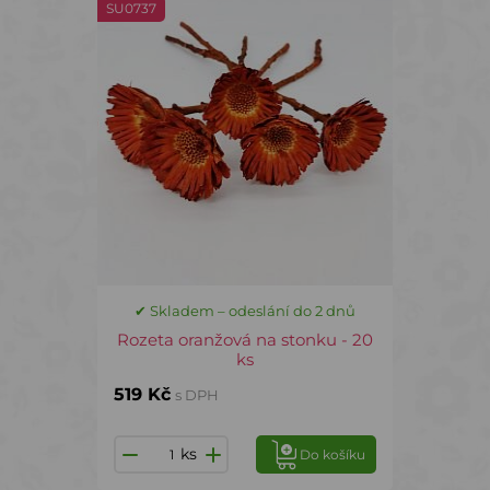
SU0737
✔ Skladem – odeslání do 2 dnů
Rozeta oranžová na stonku - 20
ks
519 Kč
s DPH
ks
Do košíku