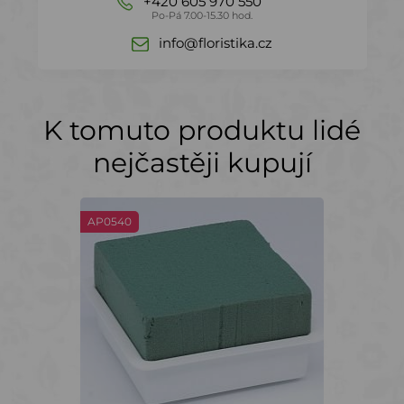
+420 605 970 550
Po-Pá 7.00-15.30 hod.
info@floristika.cz
K tomuto produktu lidé
nejčastěji kupují
AP0540