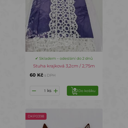
✔ Skladem – odeslání do 2 dnů
Stuha krajková 3,2cm / 2,75m
60 Kč
s DPH
ks
Do košíku
DKP0398