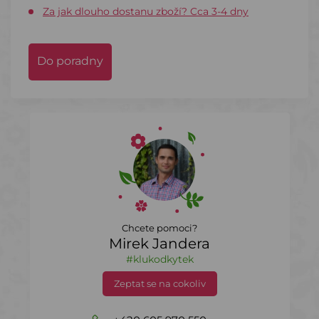
Za jak dlouho dostanu zboží? Cca 3-4 dny
Do poradny
Chcete pomoci?
Mirek Jandera
#klukodkytek
Zeptat se na cokoliv