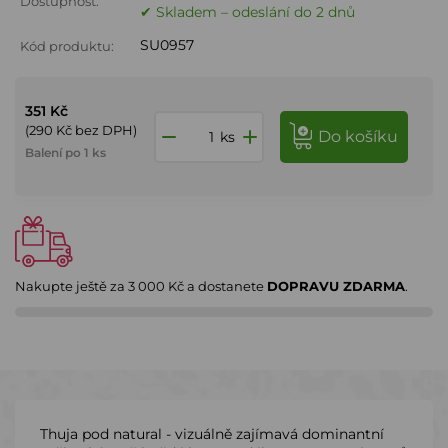
Dostupnost:
✔ Skladem – odeslání do 2 dnů
SU0957
Kód produktu:
351 Kč
(290 Kč bez DPH)
do košíku
ks
Balení po 1 ks
Nakupte ještě za
3 000 Kč
a dostanete
DOPRAVU ZDARMA
.
Thuja pod natural - vizuálně zajímavá dominantní