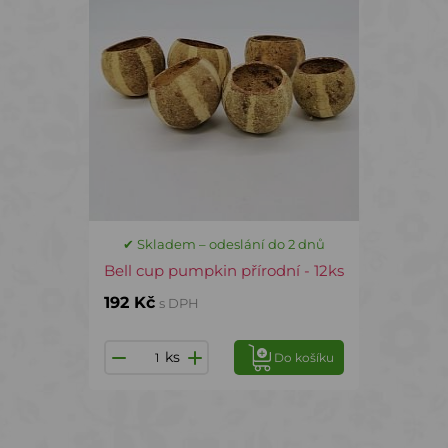
✔ Skladem – odeslání do 2 dnů
Bell cup pumpkin přírodní - 12ks
192 Kč
s DPH
ks
Do košíku