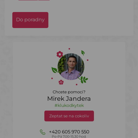
Do poradny
Chcete pomoci?
Mirek Jandera
#klukodkytek
Zeptat se na cokoliv
+420 605 970 550
Po-Pá 7.00-15.30 hod.