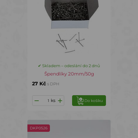
✔ Skladem – odeslání do 2 dnů
Špendlíky 20mm/50g
27 Kč
s DPH
ks
Do košíku
DKP0526