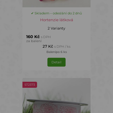
✔ Skladem – odeslání do 2 dnů
Hortenzie látková
2 Varianty
160 Kč
s DPH
za balení
27 Kč
s DPH / ks
Balení
po 6 ks
Detail
ST2373