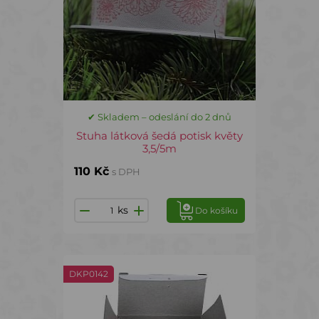
✔ Skladem – odeslání do 2 dnů
Stuha látková šedá potisk květy
3,5/5m
110 Kč
s DPH
ks
Do košíku
DKP0142