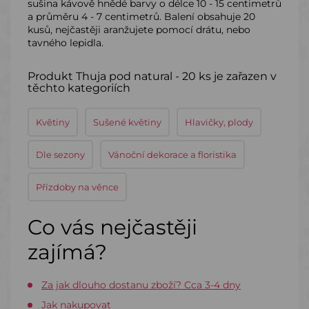
sušina kávově hnědé barvy o délce 10 - 15 centimetrů
a průměru 4 - 7 centimetrů. Balení obsahuje 20
kusů, nejčastěji aranžujete pomocí drátu, nebo
tavného lepidla.
Produkt Thuja pod natural - 20 ks je zařazen v
těchto kategoriích
Květiny
Sušené květiny
Hlavičky, plody
Dle sezony
Vánoční dekorace a floristika
Přízdoby na věnce
Co vás nejčastěji
zajímá?
Za jak dlouho dostanu zboží? Cca 3-4 dny
Jak nakupovat