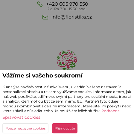
+420 605 970 550
Po-Pá 7.00-15.30 hod.
info@floristika.cz
Vážíme si vašeho soukromí
K analýze návštěvnosti a funkcí webu, ukládání vašeho nastavení a
personalizaci obsahu a reklam využíváme cookies. Informace o tom, jak
náš web používáte, sdílíme se svými partnery pro sociální média, inzerci
a analýzy, kteří mohou být ze zemí mimo EU. Partneři tyto údaje
mohou zkombinovat s dalšími informacemi, které jste jim poskytli nebo
které získali v důsledku toho, že používáte jejich služby.
Podrobné
informace
© 1990 - 2026 Bří JANDEROVÉ
Spravovat cookies
Grafický návrh
KošnarDesign.cz
, realizace
CZECHGROUP.cz
.
Pouze nezbytné cookies
Přijmout vše