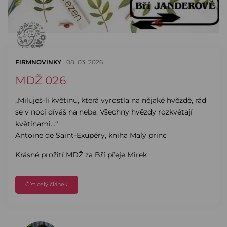
FIRMNOVINKY
08. 03. 2026
MDŽ 026
„Miluješ-li květinu, která vyrostla na nějaké hvězdě, rád
se v noci díváš na nebe. Všechny hvězdy rozkvétají
květinami…“
Antoine de Saint-Exupéry, kniha Malý princ
Krásné prožití MDŽ za Bří přeje Mirek
Číst celý článek