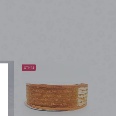
ST1475
í