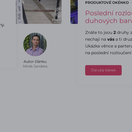
PRODUKTOVÉ OKÉNKO
Poslední rozlo
duhových bar
hy.
Znáte to jsou
2
druhy z
nechají na
vás
a ti dru
Ukázka věnce a parter
na poslední rozloučení
Autor článku
Mirek Jandera
Číst celý článek