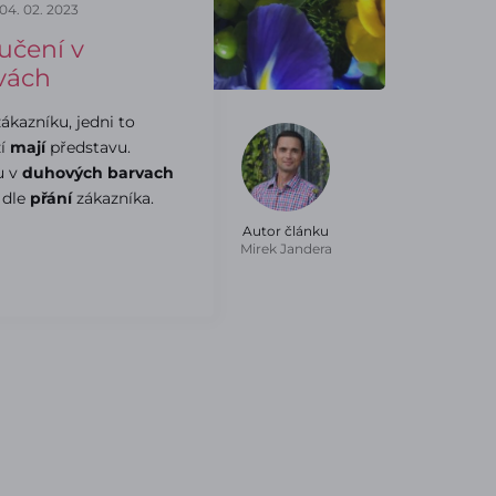
04. 02. 2023
učení v
vách
ákazníku, jedni to
zí
mají
představu.
u v
duhových barvach
 dle
přání
zákazníka.
Autor článku
Mirek Jandera