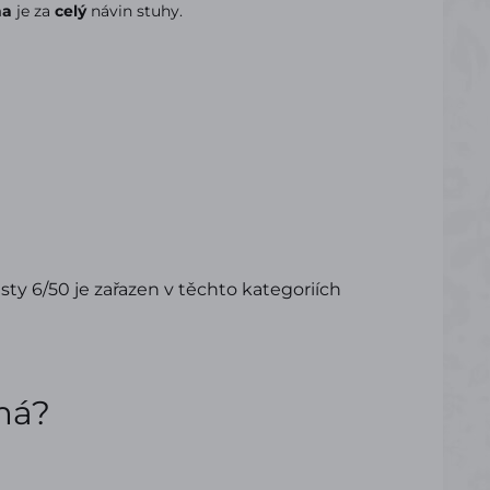
na
je za
celý
návin stuhy.
ty 6/50 je zařazen v těchto kategoriích
ímá?