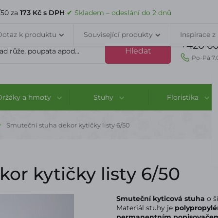
VELKOOBCHOD
DOPRAVA A PLATBA
PORADNA
KONTAK
/50 za
173 Kč s DPH
✔ Skladem – odeslání do 2 dnů
Dotaz k produktu
Související produkty
Inspirace z
+420 60
Hledat
Po-Pá 7.
Držáky a hmoty
Stuhy
Floristika
Smuteční stuha dekor kytičky listy 6/50
or kytičky listy 6/50
Smuteční kyticová stuha
o š
Materiál stuhy je
polypropylé
permanentním popisovače