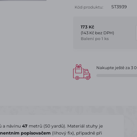
ST3939
Kód produktu:
173 Kč
(143 Kč bez DPH)
Balení po 1 ks
Nakupte ještě za
3 
ů a návinu
47
metrů (50 yardů). Materiál stuhy je
nentním popisovačem
(lihový fix), případně při