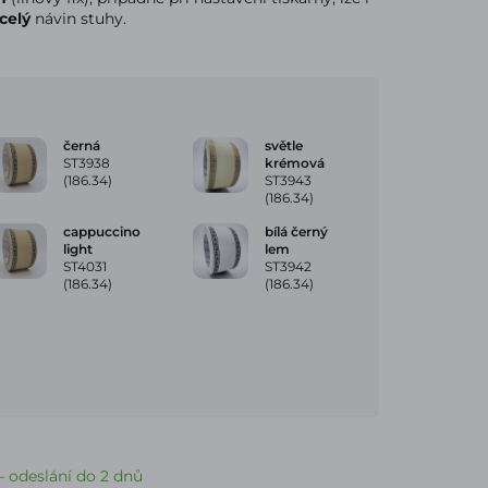
celý
návin stuhy.
černá
světle
ST3938
krémová
(186.34)
ST3943
(186.34)
cappuccino
bílá černý
light
lem
ST4031
ST3942
(186.34)
(186.34)
 odeslání do 2 dnů