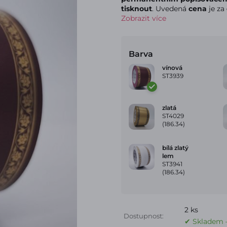
tisknout
. Uvedená
cena
je za
Zobrazit více
Barva
vínová
ST3939
zlatá
ST4029
(186.34)
bílá zlatý
lem
ST3941
(186.34)
2 ks
Dostupnost:
✔ Skladem –