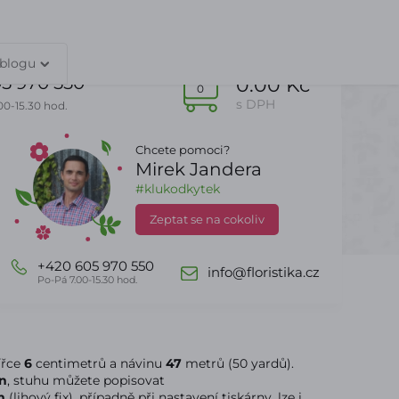
TY
PŘIHLÁŠENÍ
 blogu
5 970 550
0.00 Kč
0
s DPH
00-15.30 hod.
Chcete pomoci?
Mirek Jandera
Dle sezony
DealZone
#klukodkytek
Zeptat se na cokoliv
+420 605 970 550
info@floristika.cz
Po-Pá 7.00-15.30 hod.
ířce
6
centimetrů a návinu
47
metrů (50 yardů).
n
, stuhu můžete popisovat
m
(lihový fix), případně při nastavení tiskárny, lze i