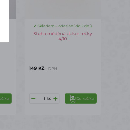
 dnů
✔ Skladem – odeslání do 2 dnů
ev -
Stuha měděná dekor tečky
4/10
149 Kč
s DPH
ks
ošíku
Do košíku