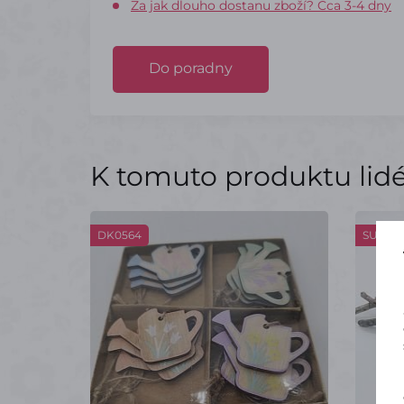
Za jak dlouho dostanu zboží? Cca 3-4 dny
Do poradny
K tomuto produktu lidé 
DK0564
SU039