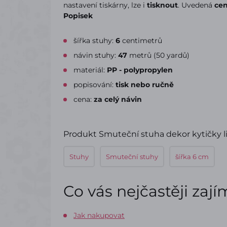
nastavení tiskárny, lze i
tisknout
. Uvedená
ce
Popisek
šířka stuhy:
6
centimetrů
návin stuhy:
47
metrů (50 yardů)
materiál:
PP - polypropylen
popisování:
tisk nebo ručně
cena:
za celý návin
Produkt Smuteční stuha dekor kytičky lis
Stuhy
Smuteční stuhy
šířka 6 cm
Co vás nejčastěji zaj
Jak nakupovat