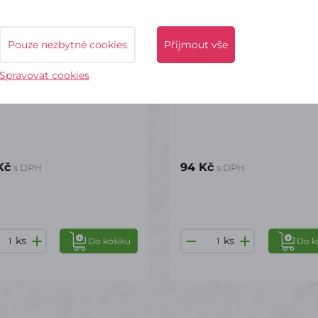
Pouze nezbytné cookies
Přijmout vše
kladem – odeslání do 2 dnů
✔ Skladem – odeslání do 2
Spravovat cookies
tyspernum natural - 20 ks
Látková stuha vzor plást
3.8/10y - bílá
Kč
94 Kč
s DPH
s DPH
ks
ks
Do košíku
Do k