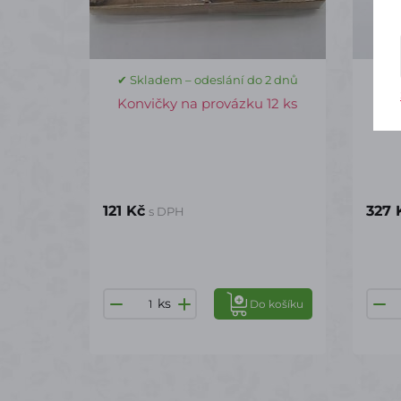
✔ Skladem – odeslání do 2 dnů
✔ S
Konvičky na provázku 12 ks
Pla
121 Kč
327 
s DPH
ks
Do košíku