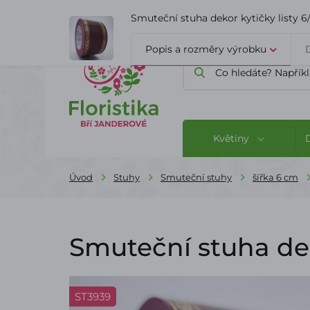
ÚVOD
O FIRMĚ
BLOG
Smuteční stuha dekor kytičky listy 6
Popis a rozměry výrobku
Květiny
Úvod
Stuhy
Smuteční stuhy
šířka 6 cm
Smuteční stuha dek
ST3939