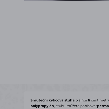
Smuteční kyticová stuha
o šířce
6
centimetr
polypropylén
, stuhu můžete popisovat
perma