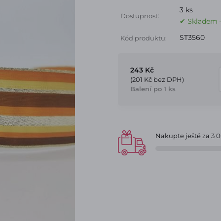
3 ks
Dostupnost:
✔ Skladem –
ST3560
Kód produktu:
243 Kč
(201 Kč bez DPH)
Balení po 1 ks
Nakupte ještě za
3 