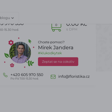
TY
PŘIHLÁŠENÍ
 blogu
5 970 550
0.00 Kč
0
s DPH
00-15.30 hod.
Chcete pomoci?
Mirek Jandera
Dle sezony
DealZone
#klukodkytek
Zeptat se na cokoliv
+420 605 970 550
info@floristika.cz
Po-Pá 7.00-15.30 hod.