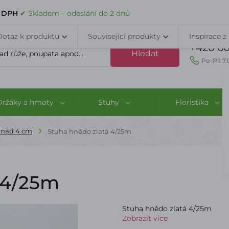
VELKOOBCHOD
DOPRAVA A PLATBA
PORADNA
KONTAK
s DPH
✔ Skladem – odeslání do 2 dnů
Dotaz k produktu
Související produkty
Inspirace z
+420 60
Hledat
Po-Pá 7.
Držáky a hmoty
Stuhy
Floristika
 nad 4 cm
Stuha hnědo zlatá 4/25m
 4/25m
Stuha hnědo zlatá 4/25m
Zobrazit více