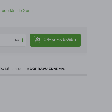
 odeslání do 2 dnů
Přidat
do košíku
ks
000 Kč
a dostanete
DOPRAVU ZDARMA
.