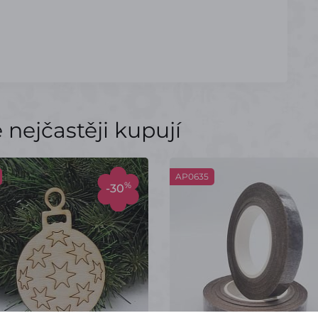
nejčastěji kupují
AP0635
%
-30