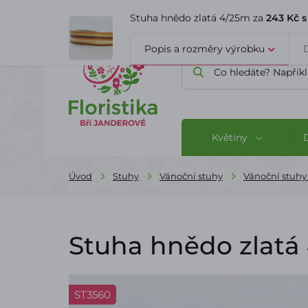
ÚVOD
O FIRMĚ
BLOG
Stuha hnědo zlatá 4/25m za
243 Kč 
Popis a rozměry výrobku
Květiny
Úvod
Stuhy
Vánoční stuhy
Vánoční stuhy
Stuha hnědo zlatá
ST3560