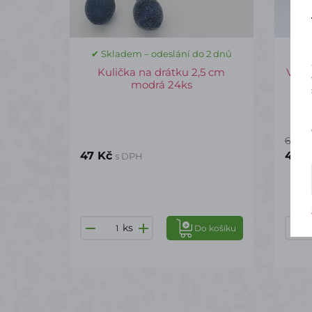
✔ Skladem – odeslání do 2 dnů
✔ S
Kulička na drátku 2,5 cm
Výře
modrá 24ks
63 Kč
47 Kč
44 K
s DPH
ks
Do košíku