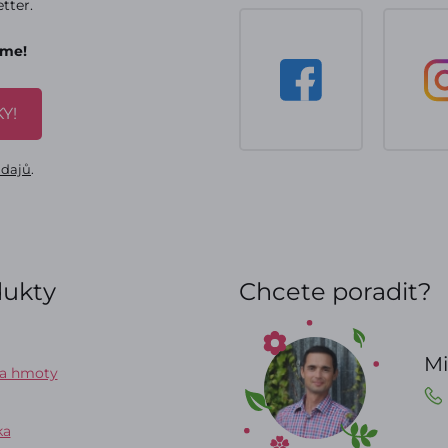
tter.
áme!
Y!
údajů
.
dukty
Chcete poradit?
Mi
 a hmoty
ka