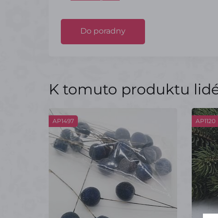
Do poradny
K tomuto produktu lidé 
AP1497
AP1120