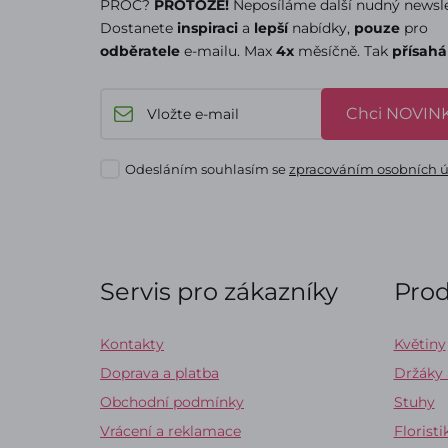
PROČ?
PROTOŽE!
Neposíláme další nudný newsle
Dostanete
inspiraci
a
lepší
nabídky,
pouze
pro
odběratele
e-mailu. Max
4x
měsíčně. Tak
přísah
Chci NOVINK
Odesláním souhlasím se
zpracováním osobních 
Servis pro zákazníky
Pro
Kontakty
Květiny
Doprava a platba
Držáky
Obchodní podmínky
Stuhy
Vrácení a reklamace
Floristi