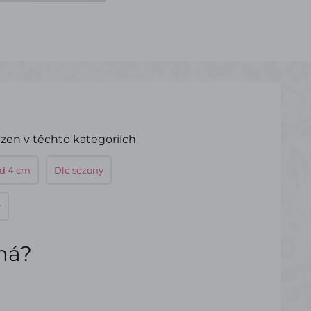
zen v těchto kategoriích
ad 4 cm
Dle sezony
y
ímá?