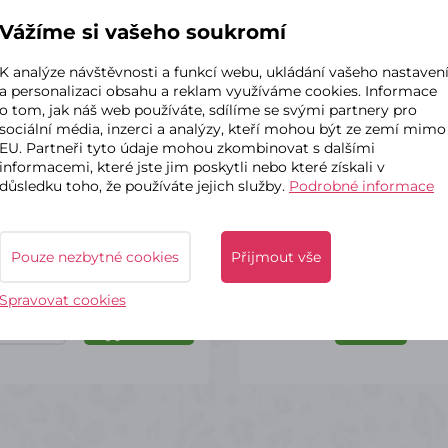
Vážíme si vašeho soukromí
K analýze návštěvnosti a funkcí webu, ukládání vašeho nastaven
kladem – odeslání do 2 dnů
✔ Skladem – odeslání do 2
a personalizaci obsahu a reklam využíváme cookies. Informace
z vánoční ozdoba A 7 cm -
Floristická páska 13 
o tom, jak náš web používáte, sdílíme se svými partnery pro
5ks
sociální média, inzerci a analýzy, kteří mohou být ze zemí mimo
EU. Partneři tyto údaje mohou zkombinovat s dalšími
informacemi, které jste jim poskytli nebo které získali v
2 Varianty
důsledku toho, že používáte jejich služby.
Podrobné informace
č
94 Kč
s DPH
s DPH
Pouze nezbytné cookies
Přijmout vše
Spravovat cookies
ks
Detail
Do košíku