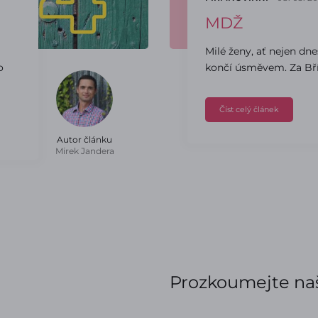
MDŽ
Milé ženy, ať nejen dne
o
končí úsměvem. Za Bří 
Číst celý článek
Autor článku
Mirek Jandera
Prozkoumejte naš