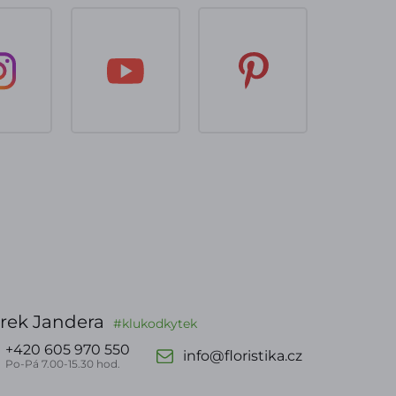
rek Jandera
#klukodkytek
+420 605 970 550
info@floristika.cz
Po-Pá 7.00-15.30 hod.