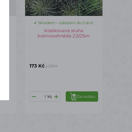
í
 dnů
✔ Skladem – odeslání do 2 dnů
mm
Kostkovaná stuha
krémovohnědá 2,5/25m
173 Kč
s DPH
ks
Do košíku