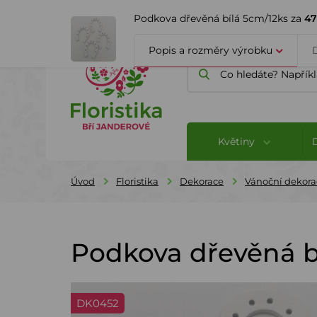
ÚVOD
O FIRMĚ
BLOG
Podkova dřevěná bílá 5cm/12ks za
47
Popis a rozměry výrobku
Květiny
Úvod
Floristika
Dekorace
Vánoční dekora
Podkova dřevěná b
DK0452