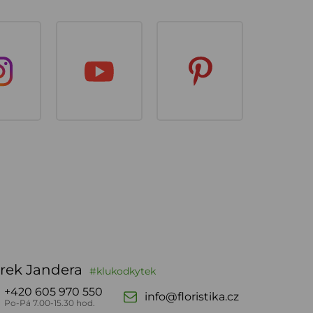
rek Jandera
#klukodkytek
+420 605 970 550
info@floristika.cz
Po-Pá 7.00-15.30 hod.