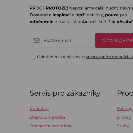
PROČ?
PROTOŽE!
Neposíláme další nudný newsle
Dostanete
inspiraci
a
lepší
nabídky,
pouze
pro
odběratele
e-mailu. Max
4x
měsíčně. Tak
přísah
Chci NOVINK
Odesláním souhlasím se
zpracováním osobních 
Servis pro zákazníky
Pro
Kontakty
Květiny
Doprava a platba
Držáky
Obchodní podmínky
Stuhy