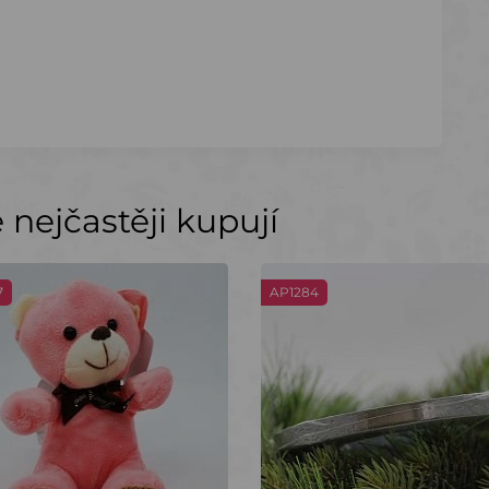
nejčastěji kupují
7
AP1284