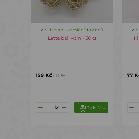
✔ Skladem – odeslání do 2 dnů
✔ S
Latta ball 4cm - 30ks
Kl
159 Kč
77 K
s DPH
ks
Do košíku