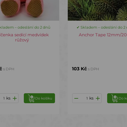
kladem – odeslání do 2 dnů
✔ Skladem – odeslání do 2
íčenka sedící medvídek
Anchor Tape 12mm/2
růžový
č
103 Kč
s DPH
s DPH
ks
ks
Do košíku
Do k