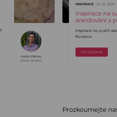
INSPIRACE
25. 02. 2023
Inspirace na s
aranžování s 
id
Inspirace na využití pe
floristice
Číst celý článek
Autor článku
Mirek Jandera
Prozkoumejte naš