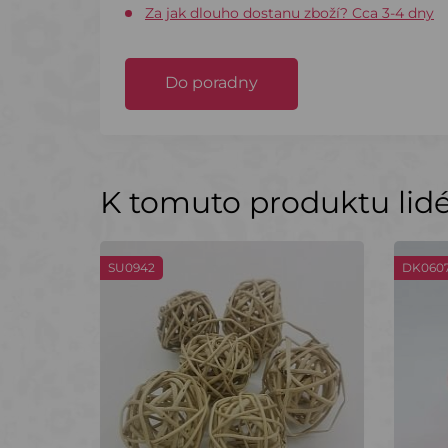
Za jak dlouho dostanu zboží? Cca 3-4 dny
Do poradny
K tomuto produktu lidé 
SU0942
DK060