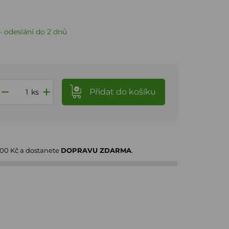
 odeslání do 2 dnů
Přidat
do košíku
ks
000 Kč
a dostanete
DOPRAVU ZDARMA
.