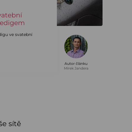
vatební
pedigem
digu ve svatební
Autor článku
Mirek Jandera
e sítě