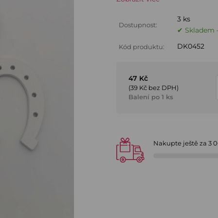
3 ks
Dostupnost:
✔ Skladem –
DK0452
Kód produktu:
47 Kč
(39 Kč bez DPH)
Balení po 1 ks
Nakupte ještě za
3 