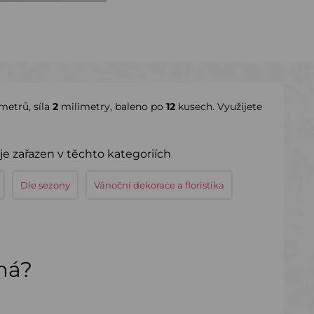
metrů, síla
2
milimetry, baleno po
12
kusech. Využijete
e zařazen v těchto kategoriích
Dle sezony
Vánoční dekorace a floristika
ímá?