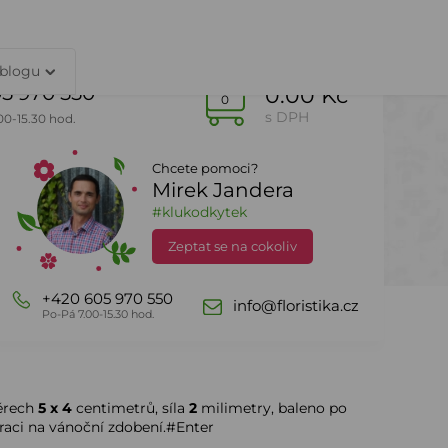
TY
PŘIHLÁŠENÍ
 blogu
5 970 550
0.00 Kč
0
s DPH
00-15.30 hod.
Chcete pomoci?
Mirek Jandera
Dle sezony
DealZone
#klukodkytek
Zeptat se na cokoliv
+420 605 970 550
info@floristika.cz
Po-Pá 7.00-15.30 hod.
ěrech
5 x 4
centimetrů, síla
2
milimetry, baleno po
raci na vánoční zdobení.#Enter