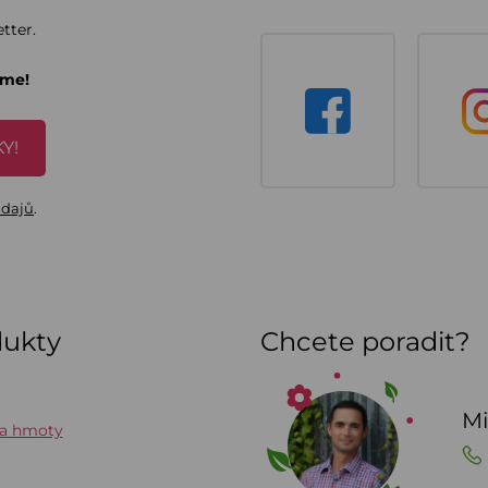
tter.
áme!
Y!
údajů
.
dukty
Chcete poradit?
Mi
 a hmoty