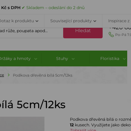
VELKOOBCHOD
DOPRAVA A PLATBA
PORADNA
KONTAK
 Kč s DPH
✔ Skladem – odeslání do 2 dnů
Dotaz k produktu
Související produkty
Inspirace z
+420 60
Hledat
Po-Pá 7.
Držáky a hmoty
Stuhy
Floristika
ce
Podkova dřevěná bílá 5cm/12ks
ílá 5cm/12ks
Podkova dřevěná bílá o rozm
12
kusech. Využijete jako deko
Zobrazit více