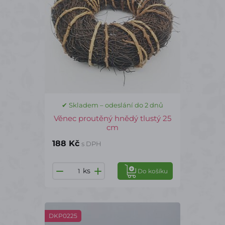
✔ Skladem – odeslání do 2 dnů
Věnec proutěný hnědý tlustý 25
cm
188 Kč
s DPH
ks
Do košíku
DKP0225