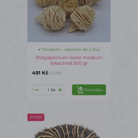
✔ Skladem – odeslání do 2 dnů
Platyspernum loose medium
bleached 500 gr
491 Kč
s DPH
ks
Do košíku
PT0131