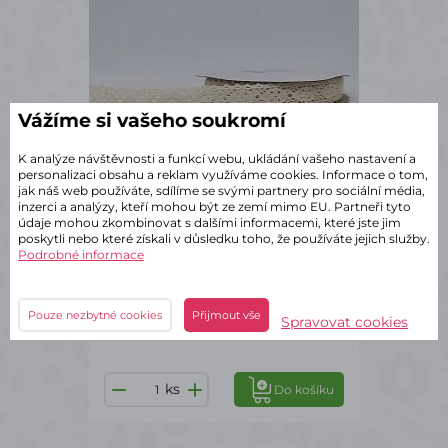
Vážíme si vašeho soukromí
K analýze návštěvnosti a funkcí webu, ukládání vašeho nastavení a
personalizaci obsahu a reklam využíváme cookies. Informace o tom,
jak náš web používáte, sdílíme se svými partnery pro sociální média,
inzerci a analýzy, kteří mohou být ze zemí mimo EU. Partneři tyto
údaje mohou zkombinovat s dalšími informacemi, které jste jim
poskytli nebo které získali v důsledku toho, že používáte jejich služby.
Podrobné informace
✔ Skladem – odeslání do 2 dnů
Látková krajková stuha 1,4/5y -
krémová
Pouze nezbytné cookies
Přijmout vše
Spravovat cookies
77 Kč
s DPH
ks
Do košíku