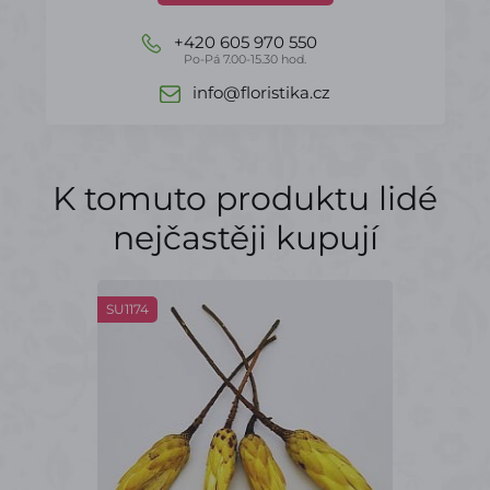
+420 605 970 550
Po-Pá 7.00-15.30 hod.
info@floristika.cz
K tomuto produktu lidé
nejčastěji kupují
SU1174