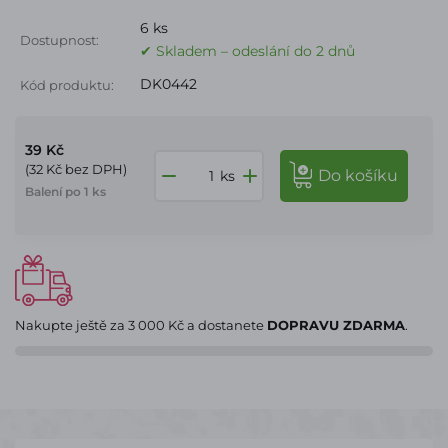
6 ks
Dostupnost:
✔ Skladem – odeslání do 2 dnů
DK0442
Kód produktu:
39 Kč
(32 Kč bez DPH)
do košíku
ks
Balení po 1 ks
Nakupte ještě za
3 000 Kč
a dostanete
DOPRAVU ZDARMA
.