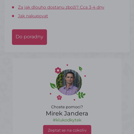
Za jak dlouho dostanu zboží? Cca 3-4 dny
Jak nakupovat
Do poradny
Chcete pomoci?
Mirek Jandera
#klukodkytek
Zeptat se na cokoliv