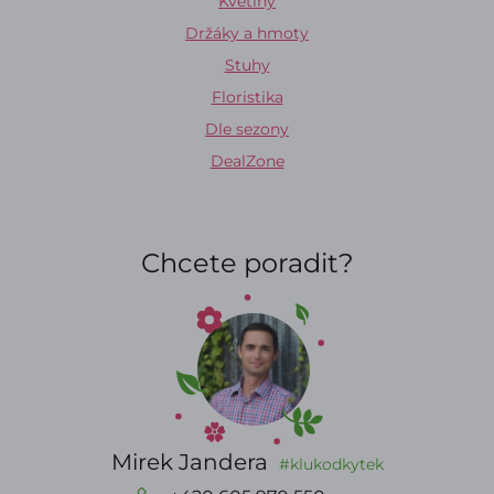
Květiny
Držáky a hmoty
Stuhy
Floristika
Dle sezony
DealZone
Chcete poradit?
Mirek Jandera
#klukodkytek