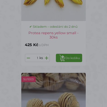
✔ Skladem – odeslání do 2 dnů
Protea repens yellow small -
30ks
425 Kč
s DPH
ks
Do košíku
SU1003