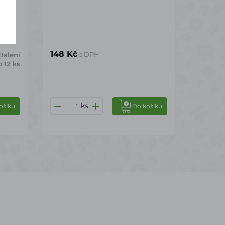
148 Kč
s DPH
Balení
 12 ks
ks
ošíku
Do košíku