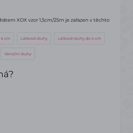
rátem XOX vzor 1,5cm/25m je zařazen v těchto
 4 cm
Látkové stuhy
Látkové stuhy do 4 cm
Vánoční stuhy
ímá?