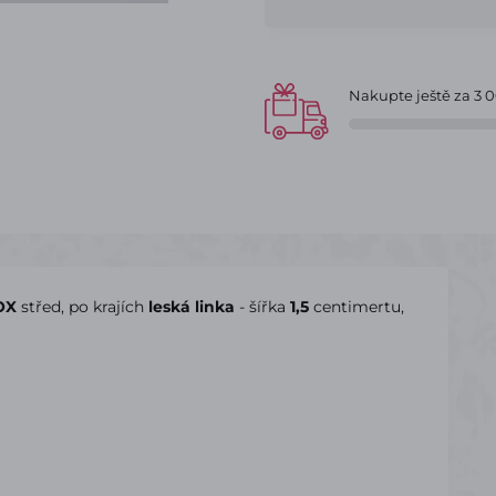
Nakupte ještě za
3 
OX
střed, po krajích
leská linka
- šířka
1,5
centimertu,