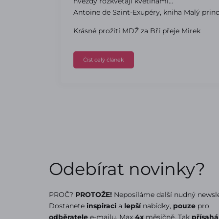
hvězdy rozkvétají květinami…“
Antoine de Saint-Exupéry, kniha Malý prin
Krásné prožití MDŽ za Bří přeje Mirek
Číst celý článek
Odebírat novinky?
PROČ?
PROTOŽE!
Neposíláme další nudný newsle
Dostanete
inspiraci
a
lepší
nabídky,
pouze
pro
odběratele
e-mailu. Max
4x
měsíčně. Tak
přísah