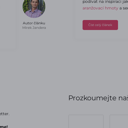
podívat na inspiraci ja
c
aranžovací hmoty
a se
Autor článku
Číst celý článek
Mirek Jandera
Prozkoumejte naš
tter.
áme!