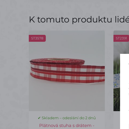
K tomuto produktu lidé 
ST3578
ST2391
✔ Skladem – odeslání do 2 dnů
✔ S
Plátnová stuha s drátem -
St