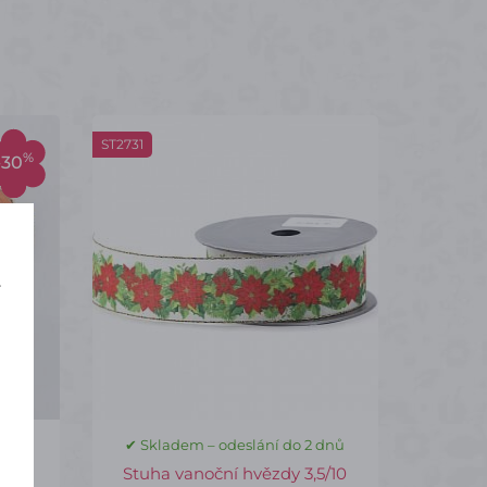
ST2731
%
-30
í
 dnů
✔ Skladem – odeslání do 2 dnů
Stuha vanoční hvězdy 3,5/10