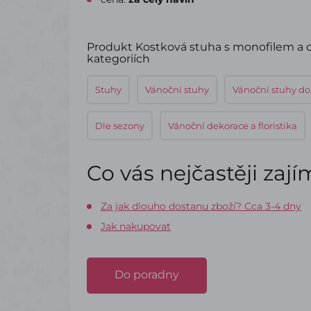
Produkt Kostková stuha s monofilem a d
kategoriích
Stuhy
Vánoční stuhy
Vánoční stuhy do
Dle sezony
Vánoční dekorace a floristika
Co vás nejčastěji zaj
Za jak dlouho dostanu zboží? Cca 3-4 dny
Jak nakupovat
Do poradny