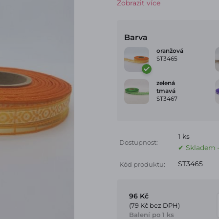
Zobrazit více
Barva
oranžová
ST3465
zelená
tmavá
ST3467
1 ks
Dostupnost:
✔ Skladem –
ST3465
Kód produktu:
96 Kč
(79 Kč bez DPH)
Balení po 1 ks