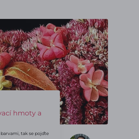
vací hmoty a
 barvami, tak se pojďte