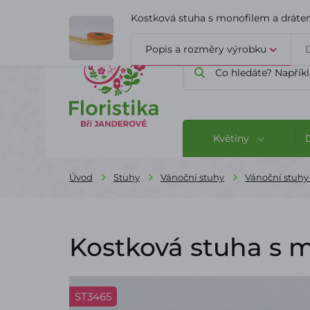
ÚVOD
O FIRMĚ
BLOG
Kostková stuha s monofilem a drát
Popis a rozměry výrobku
Květiny
Úvod
Stuhy
Vánoční stuhy
Vánoční stuhy
Kostková stuha s 
ST3465