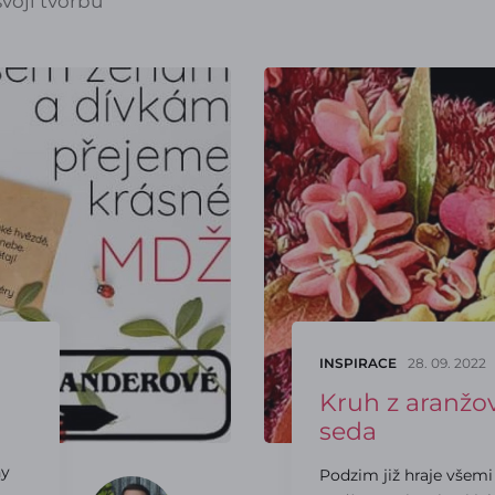
voji tvorbu
INSPIRACE
28. 09. 2022
Kruh z aranžo
seda
ny
Podzim již hraje všemi