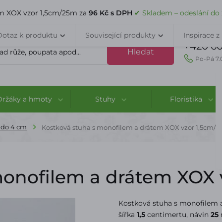
VELKOOBCHOD
DOPRAVA A PLATBA
PORADNA
KONTAK
em XOX vzor 1,5cm/25m za
96 Kč s DPH
✔ Skladem – odeslání do
Dotaz k produktu
Související produkty
Inspirace z
+420 60
Hledat
Po-Pá 7.
Držáky a hmoty
Stuhy
Floristika
 do 4 cm
Kostková stuha s monofilem a drátem XOX vzor 1,5cm/
monofilem a drátem XOX 
Kostková stuha s monofilem 
šířka
1,5
centimertu, návin
25