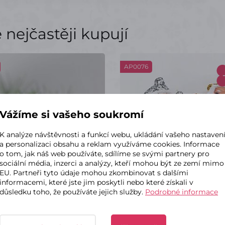
nejčastěji kupují
AP0076
Vážíme si vašeho soukromí
K analýze návštěvnosti a funkcí webu, ukládání vašeho nastaven
a personalizaci obsahu a reklam využíváme cookies. Informace
o tom, jak náš web používáte, sdílíme se svými partnery pro
sociální média, inzerci a analýzy, kteří mohou být ze zemí mimo
EU. Partneři tyto údaje mohou zkombinovat s dalšími
informacemi, které jste jim poskytli nebo které získali v
důsledku toho, že používáte jejich služby.
Podrobné informace
kladem – odeslání do 2 dnů
✔ Skladem – odeslání do 2
uha jarní kytičky 2,5/20
Santa - zlatý