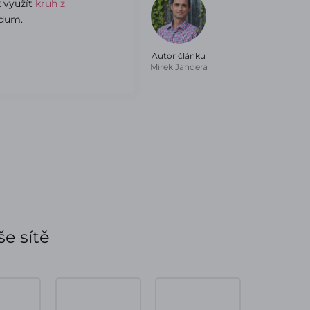
k využít
kruh z
dum.
Autor článku
Mirek Jandera
e sítě