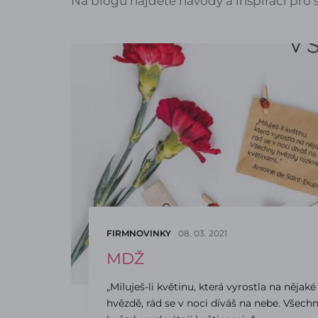
Na blogu najdete návody a inspiraci pro s
FIRMNOVINKY
08. 03. 2021
MDŽ
„Miluješ-li květinu, která vyrostla na nějaké
hvězdě, rád se v noci díváš na nebe. Všech