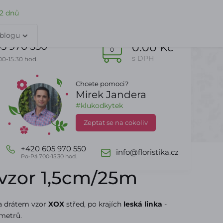
TY
PŘIHLÁŠENÍ
 2 dnů
 blogu
5 970 550
0.00 Kč
0
s DPH
00-15.30 hod.
Chcete pomoci?
Mirek Jandera
Dle sezony
DealZone
#klukodkytek
Zeptat se na cokoliv
25m
+420 605 970 550
info@floristika.cz
Po-Pá 7.00-15.30 hod.
vzor 1,5cm/25m
a drátem vzor
XOX
střed, po krajích
leská linka
-
metrů.