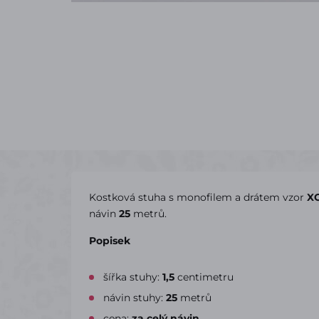
Kostková stuha s monofilem a drátem vzor
X
návin
25
metrů.
Popisek
šířka stuhy:
1,5
centimetru
návin stuhy:
25
metrů
cena:
za celý návin