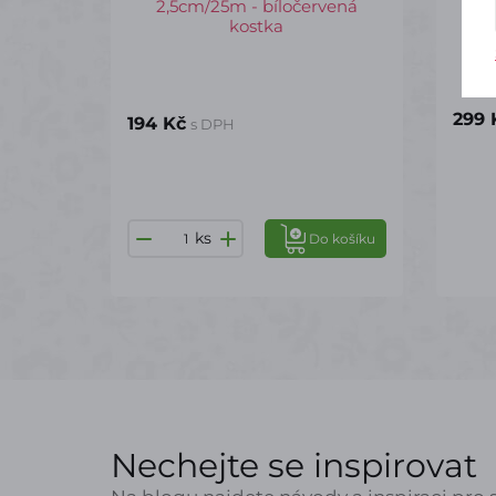
2,5cm/25m - bíločervená
kostka
299 
194 Kč
s DPH
ks
Do košíku
Nechejte se inspirovat