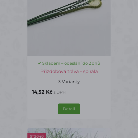
✔ Skladem – odeslání do 2 dnů
Přízdobová tráva - spirála
3 Varianty
14,52 Kč
s DPH
Detail
ST2040