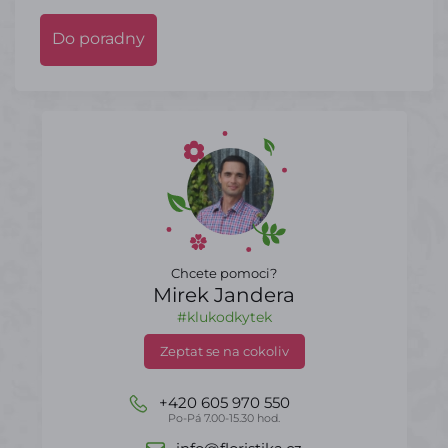
Do poradny
Chcete pomoci?
Mirek Jandera
#klukodkytek
Zeptat se na cokoliv
+420 605 970 550
Po-Pá 7.00-15.30 hod.