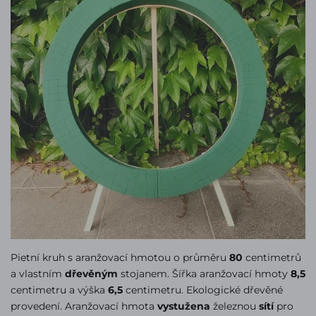
Pietní kruh s aranžovací hmotou o průměru
80
centimetrů
a vlastním
dřevěným
stojanem. Šířka aranžovací hmoty
8,5
centimetru a výška
6,5
centimetru. Ekologické dřevěné
provedení. Aranžovací hmota
vystužena
železnou
sítí
pro