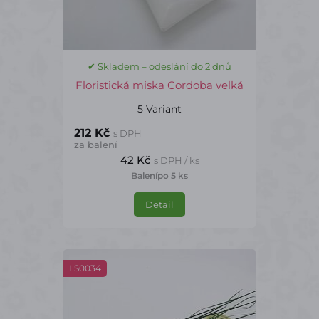
✔ Skladem – odeslání do 2 dnů
Floristická miska Cordoba velká
5 Variant
212 Kč
s DPH
za balení
42 Kč
s DPH / ks
Balení
po 5 ks
Detail
LS0034