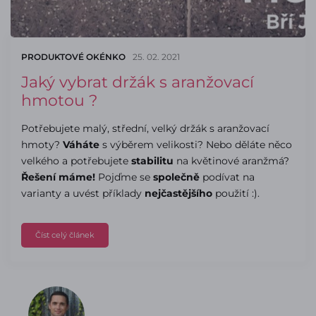
PRODUKTOVÉ OKÉNKO
25. 02. 2021
Jaký vybrat držák s aranžovací
hmotou ?
Potřebujete malý, střední, velký držák s aranžovací
hmoty?
Váháte
s výběrem velikosti? Nebo děláte něco
velkého a potřebujete
stabilitu
na květinové aranžmá?
Řešení máme!
Pojďme se
společně
podívat na
varianty a uvést příklady
nejčastějšího
použití :).
Číst celý článek