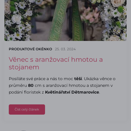
PRODUKTOVÉ OKÉNKO
25. 03. 2024
Věnec s aranžovací hmotou a
stojanem
Posíláte své práce a nás to moc
těší
. Ukázka věnce o
průměru
80
cm s aranžovací hmotou a stojanem v
podání floristek z
Květinářství Dětmarovice
.
Číst celý článek