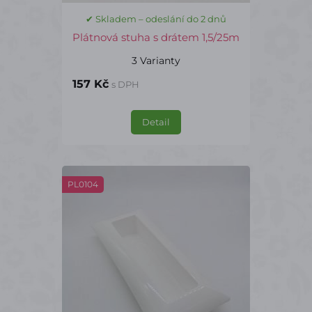
✔ Skladem – odeslání do 2 dnů
Plátnová stuha s drátem 1,5/25m
3 Varianty
157 Kč
s DPH
Detail
PL0104