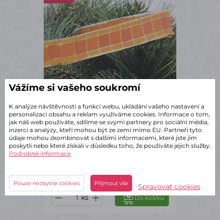
Vážíme si vašeho soukromí
K analýze návštěvnosti a funkcí webu, ukládání vašeho nastavení a
personalizaci obsahu a reklam využíváme cookies. Informace o tom,
jak náš web používáte, sdílíme se svými partnery pro sociální média,
inzerci a analýzy, kteří mohou být ze zemí mimo EU. Partneři tyto
✔ Skladem – odeslání do 2 dnů
údaje mohou zkombinovat s dalšími informacemi, které jste jim
Kostkovaná stuha oranžová
poskytli nebo které získali v důsledku toho, že používáte jejich služby.
Podrobné informace
2,5/25m
173 Kč
s DPH
Pouze nezbytné cookies
Přijmout vše
Spravovat cookies
ks
Do košíku