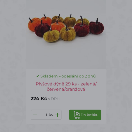
✔ Skladem – odeslání do 2 dnů
Plyšové dýně 29 ks - zelená/
červená/oranžová
224 Kč
s DPH
ks
Do košíku