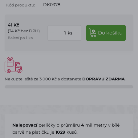
DK0378
Kód produktu:
41 Kč
(34 Kč bez DPH)
do košíku
ks
Balení po 1 ks
Nakupte ještě za
3 000 Kč
a dostanete
DOPRAVU ZDARMA
.
Nalepovací
perličky o průměru
4
milimetry v bílé
barvě na platičku je
1029
kusů.