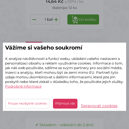
14,64 Kč
s DPH / ks
Balení
po 12 ks
bal
Do košíku
AP1366
Vážíme si vašeho soukromí
K analýze návštěvnosti a funkcí webu, ukládání vašeho nastavení a
personalizaci obsahu a reklam využíváme cookies. Informace o tom,
jak náš web používáte, sdílíme se svými partnery pro sociální média,
inzerci a analýzy, kteří mohou být ze zemí mimo EU. Partneři tyto
údaje mohou zkombinovat s dalšími informacemi, které jste jim
poskytli nebo které získali v důsledku toho, že používáte jejich služby.
Podrobné informace
Pouze nezbytné cookies
Přijmout vše
Spravovat cookies
✔ Skladem – odeslání do 2 dnů