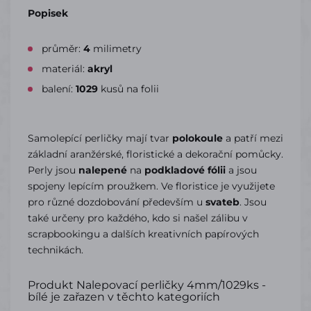
Popisek
průměr:
4
milimetry
materiál:
akryl
balení:
1029
kusů na folii
Samolepící perličky mají tvar
polokoule
a patří mezi
základní aranžérské, floristické a dekorační pomůcky.
Perly jsou
nalepené
na
podkladové fólii
a jsou
spojeny lepícím proužkem. Ve floristice je využijete
pro různé dozdobování především u
svateb
. Jsou
také určeny pro každého, kdo si našel zálibu v
scrapbookingu a dalších kreativních papírových
technikách.
Produkt Nalepovací perličky 4mm/1029ks -
bílé je zařazen v těchto kategoriích