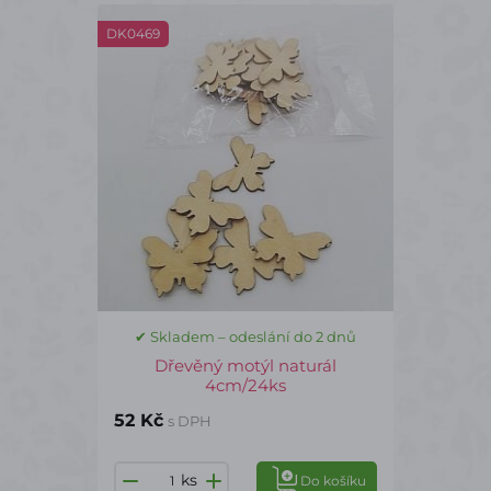
DK0469
✔ Skladem – odeslání do 2 dnů
Dřevěný motýl naturál
4cm/24ks
52 Kč
s DPH
ks
Do košíku