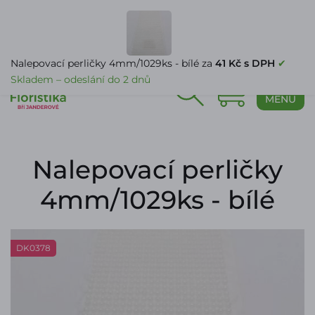
PŘIHLÁŠENÍ
Nalepovací perličky 4mm/1029ks - bílé za
41 Kč s DPH
✔
Skladem – odeslání do 2 dnů
0
MENU
Nalepovací perličky
4mm/1029ks - bílé
DK0378