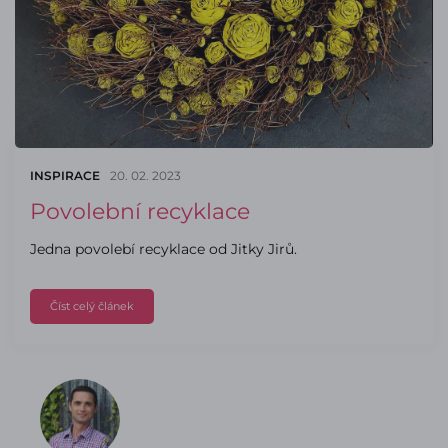
INSPIRACE
20. 02. 2023
Povolební recyklace
Jedna povolebí recyklace od Jitky Jirů.
Číst celý článek