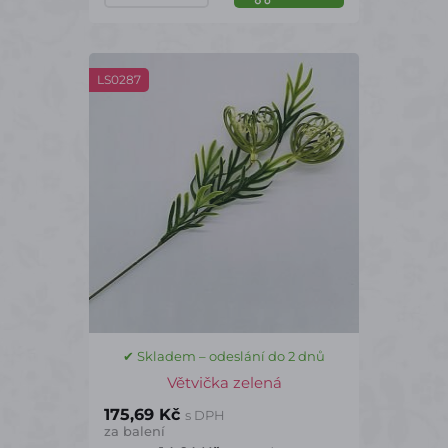
LS0287
✔ Skladem – odeslání do 2 dnů
Větvička zelená
175,69 Kč
s DPH
za balení