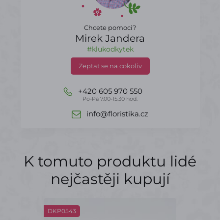
Chcete pomoci?
Mirek Jandera
#klukodkytek
Zeptat se na cokoliv
+420 605 970 550
Po-Pá 7.00-15.30 hod.
info@floristika.cz
K tomuto produktu lidé
nejčastěji kupují
DKP0543