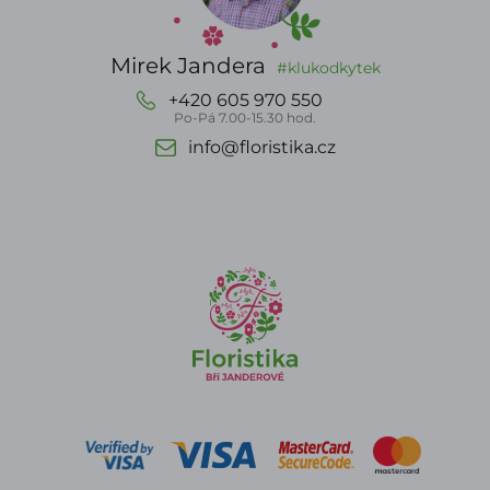
Mirek Jandera
#klukodkytek
+420 605 970 550
Po-Pá 7.00-15.30 hod.
info@floristika.cz