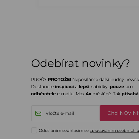
Odebírat novinky?
PROČ?
PROTOŽE!
Neposíláme další nudný newsle
Dostanete
inspiraci
a
lepší
nabídky,
pouze
pro
odběratele
e-mailu. Max
4x
měsíčně. Tak
přísah
Chci NOVINK
Odesláním souhlasím se
zpracováním osobních 