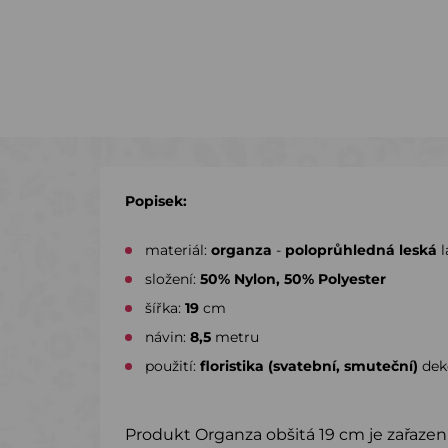
Popisek:
materiál:
organza
-
poloprůhledná leská
l
složení:
50% Nylon, 50% Polyester
šířka:
19
cm
návin:
8,5
metru
použití:
floristika (svatební, smuteční)
dek
Produkt Organza obšitá 19 cm je zařazen