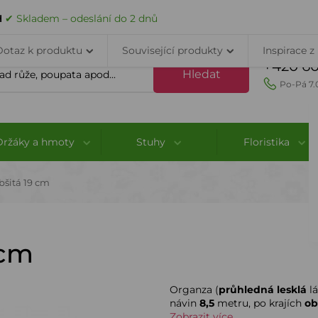
VELKOOBCHOD
DOPRAVA A PLATBA
PORADNA
KONTAK
H
✔ Skladem – odeslání do 2 dnů
Dotaz k produktu
Související produkty
Inspirace z
+420 60
Hledat
Po-Pá 7.
Držáky a hmoty
Stuhy
Floristika
šitá 19 cm
 cm
Organza (
průhledná lesklá
lá
návin
8,5
metru, po krajích
ob
Zobrazit více