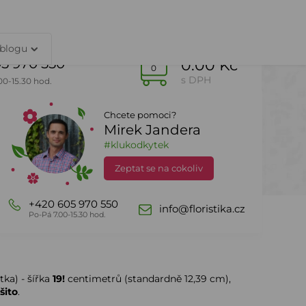
TY
PŘIHLÁŠENÍ
 blogu
5 970 550
0.00 Kč
0
s DPH
00-15.30 hod.
Chcete pomoci?
Mirek Jandera
Dle sezony
DealZone
#klukodkytek
Zeptat se na cokoliv
+420 605 970 550
info@floristika.cz
Po-Pá 7.00-15.30 hod.
tka) - šířka
19!
centimetrů (standardně 12,39 cm),
šito
.