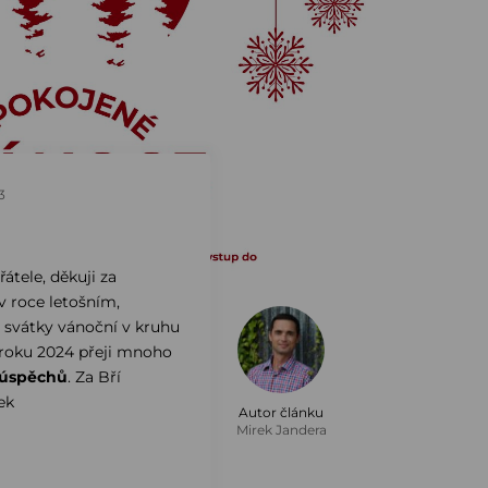
3
řátele, děkuji za
v roce letošním,
svátky vánoční v kruhu
roku 2024 přeji mnoho
úspěchů
. Za Bří
ek
Autor článku
Mirek Jandera