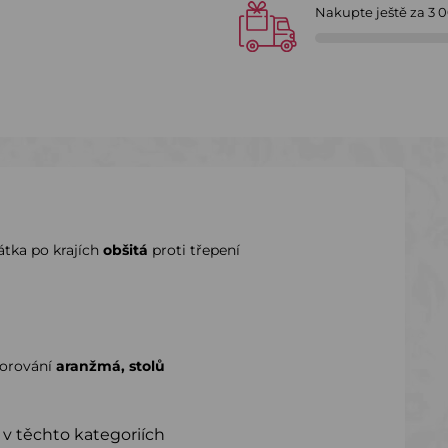
Nakupte ještě za
3 
átka po krajích
obšitá
proti třepení
orování
aranžmá, stolů
 v těchto kategoriích