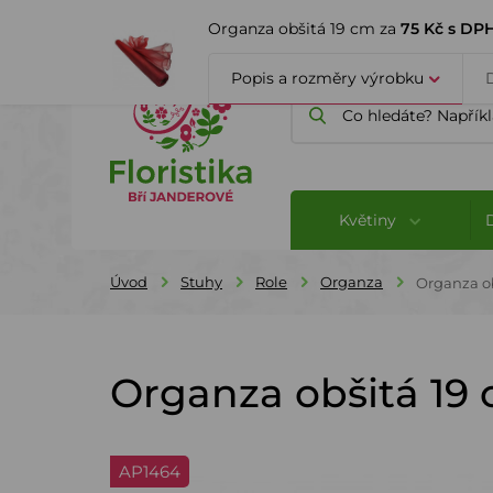
ÚVOD
O FIRMĚ
BLOG
Organza obšitá 19 cm za
75 Kč s DP
Popis a rozměry výrobku
Květiny
Úvod
Stuhy
Role
Organza
Organza ob
Organza obšitá 19
AP1464