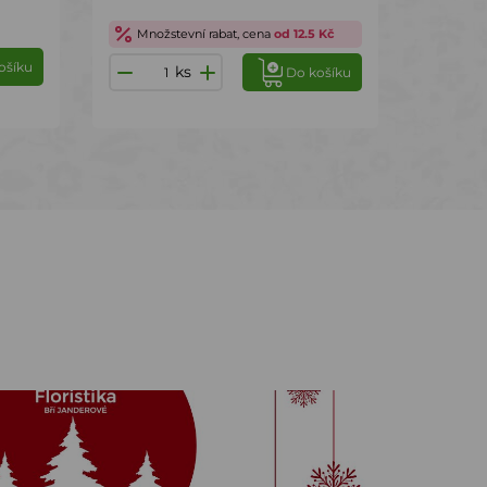
Množstevní rabat, cena
od 12.5 Kč
ošíku
ks
Do košíku