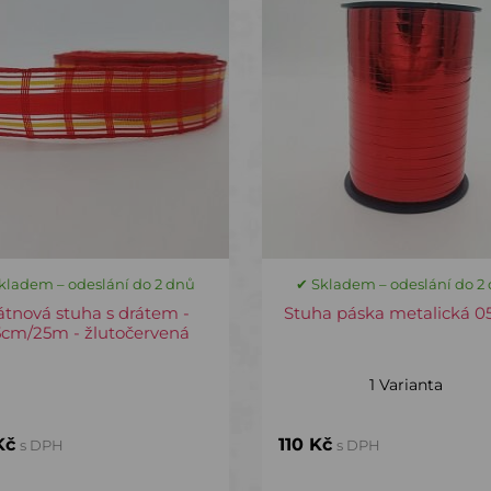
kladem – odeslání do 2 dnů
✔ Skladem – odeslání do 2
átnová stuha s drátem -
Stuha páska metalická 0
5cm/25m - žlutočervená
1 Varianta
Kč
110 Kč
s DPH
s DPH