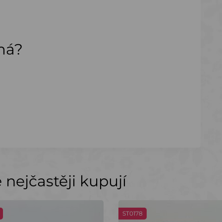
ímá?
nejčastěji kupují
ST0178