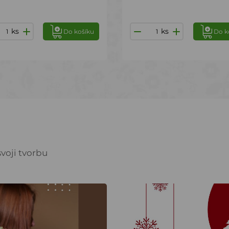
ks
ks
Do košíku
Do k
voji tvorbu