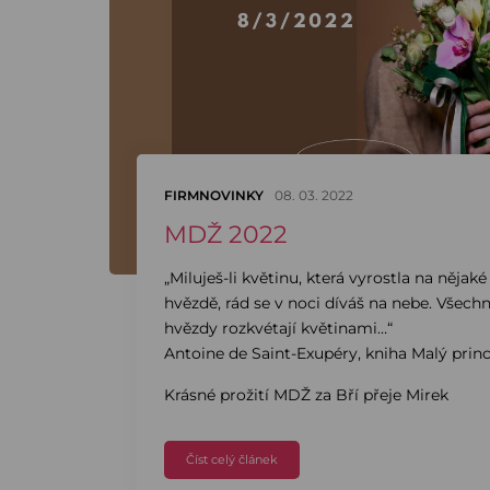
FIRMNOVINKY
08. 03. 2022
MDŽ 2022
„Miluješ-li květinu, která vyrostla na nějaké
hvězdě, rád se v noci díváš na nebe. Všech
hvězdy rozkvétají květinami…“
Antoine de Saint-Exupéry, kniha Malý prin
Krásné prožití MDŽ za Bří přeje Mirek
Číst celý článek