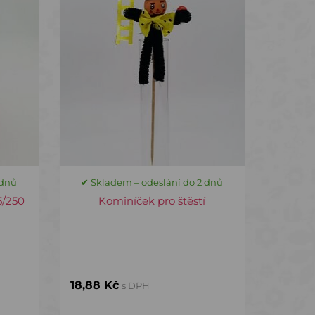
 dnů
✔ Skladem – odeslání do 2 dnů
5/250
Kominíček pro štěstí
18,88 Kč
s DPH