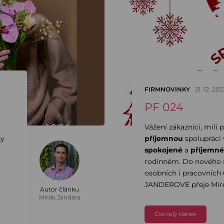
FIRMNOVINKY
21. 12. 202
PF 024
Vážení zákazníci, milí p
ny
příjemnou
spolupráci 
spokojené
a
příjemné
c
rodinném. Do nového 
osobních i pracovních
JANDEROVÉ přeje Mir
Autor článku
Mirek Jandera
Číst celý článek