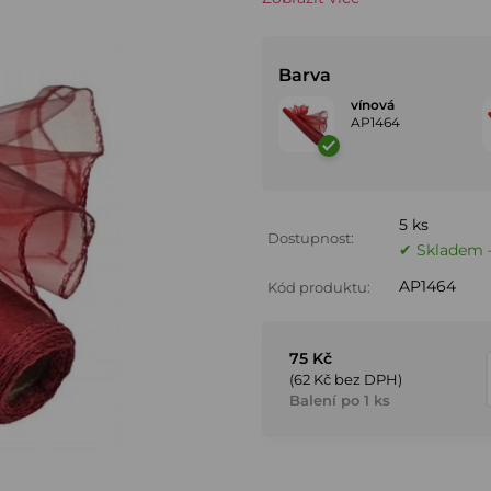
Barva
vínová
AP1464
5 ks
Dostupnost:
✔ Skladem –
AP1464
Kód produktu:
75 Kč
(62 Kč bez DPH)
Balení po 1 ks