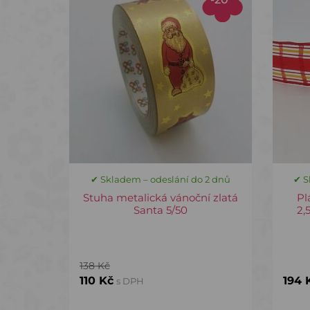
✔ Skladem – odeslání do 2 dnů
✔ S
Stuha metalická vánoční zlatá
Pl
Santa 5/50
2,
138 Kč
110 Kč
194 
s DPH