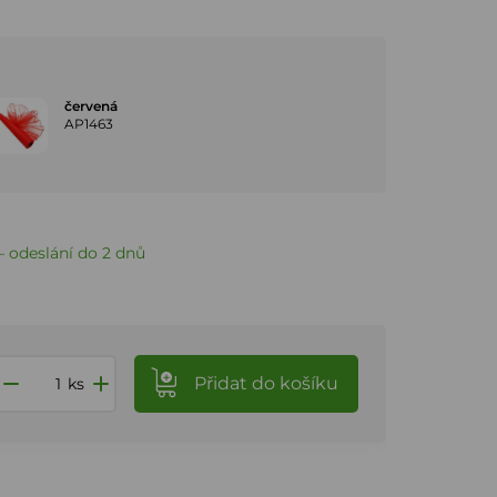
červená
AP1463
 odeslání do 2 dnů
Přidat
do košíku
ks