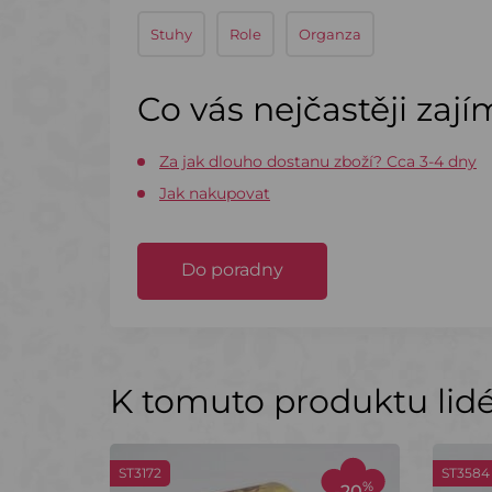
Stuhy
Role
Organza
Co vás nejčastěji zaj
Za jak dlouho dostanu zboží? Cca 3-4 dny
Jak nakupovat
Do poradny
K tomuto produktu lidé 
ST3172
ST3584
%
-20