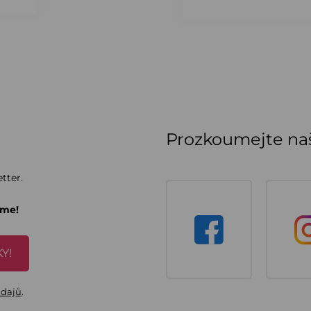
Prozkoumejte naš
tter.
áme!
Y!
údajů
.