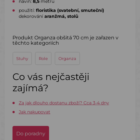
návin:
8,5
metru
použití:
floristika (svatební, smuteční)
dekorování
aranžmá, stolů
Produkt Organza obšitá 70 cm je zařazen v
těchto kategoriích
Stuhy
Role
Organza
Co vás nejčastěji
zajímá?
Za jak dlouho dostanu zboží? Cca 3-4 dny
Jak nakupovat
Do poradny