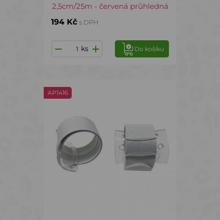
2,5cm/25m - červená průhledná
194 Kč
s DPH
ks
Do košíku
AP1416