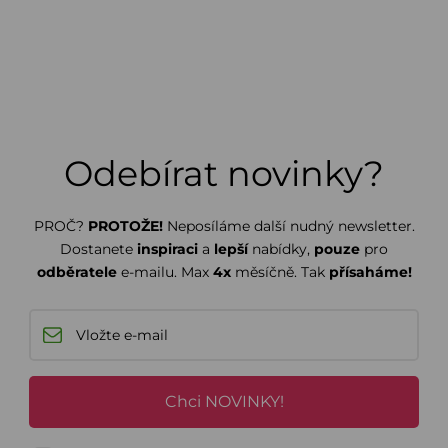
Odebírat novinky?
PROČ?
PROTOŽE!
Neposíláme další nudný newsletter.
Dostanete
inspiraci
a
lepší
nabídky,
pouze
pro
odběratele
e-mailu. Max
4x
měsíčně. Tak
přísaháme!
Chci NOVINKY!