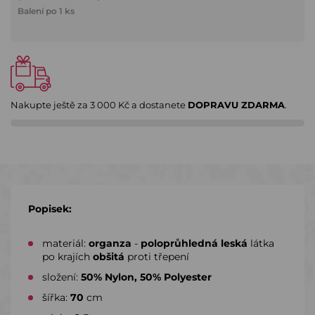
Balení po 1 ks
Nakupte ještě za
3 000 Kč
a dostanete
DOPRAVU ZDARMA
.
Popisek:
materiál:
organza
-
poloprůhledná leská
látka
po krajích
obšitá
proti třepení
složení:
50% Nylon, 50% Polyester
šířka:
70
cm