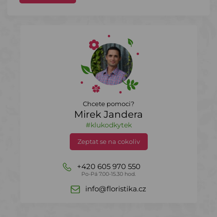
Chcete pomoci?
Mirek Jandera
#klukodkytek
Zeptat se na cokoliv
+420 605 970 550
Po-Pá 7.00-15.30 hod.
info@floristika.cz