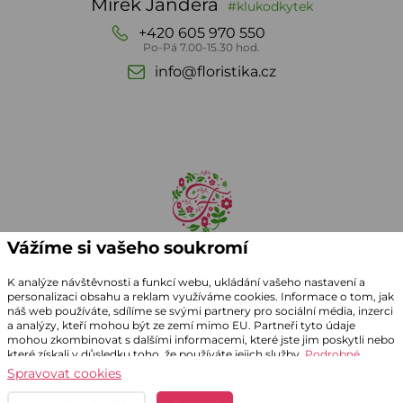
Mirek Jandera
#klukodkytek
+420 605 970 550
Po-Pá 7.00-15.30 hod.
info@floristika.cz
Vážíme si vašeho soukromí
K analýze návštěvnosti a funkcí webu, ukládání vašeho nastavení a
personalizaci obsahu a reklam využíváme cookies. Informace o tom, jak
náš web používáte, sdílíme se svými partnery pro sociální média, inzerci
a analýzy, kteří mohou být ze zemí mimo EU. Partneři tyto údaje
mohou zkombinovat s dalšími informacemi, které jste jim poskytli nebo
které získali v důsledku toho, že používáte jejich služby.
Podrobné
informace
© 1990 - 2026 Bří JANDEROVÉ
Spravovat cookies
Grafický návrh
KošnarDesign.cz
, realizace
CZECHGROUP.cz
.