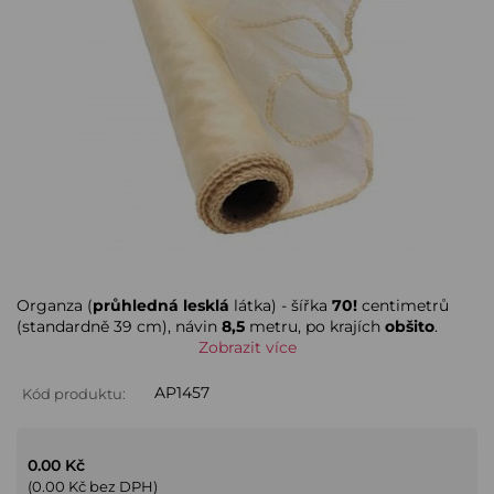
Organza (
průhledná lesklá
látka) - šířka
70!
centimetrů
(standardně 39 cm), návin
8,5
metru, po krajích
obšito
.
Zobrazit více
AP1457
Kód produktu:
0.00 Kč
(0.00 Kč bez DPH)