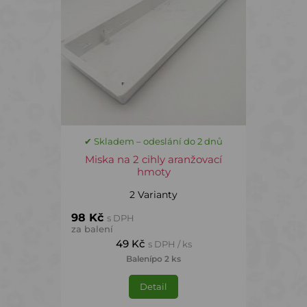
✔ Skladem – odeslání do 2 dnů
Miska na 2 cihly aranžovací
hmoty
2 Varianty
98 Kč
s DPH
za balení
49 Kč
s DPH / ks
Balení
po 2 ks
Detail