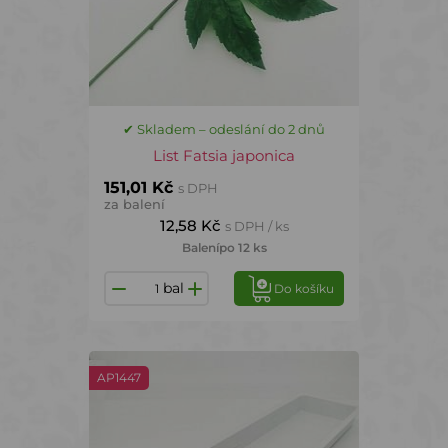
✔ Skladem – odeslání do 2 dnů
List Fatsia japonica
151,01 Kč
s DPH
za balení
12,58 Kč
s DPH / ks
Balení
po 12 ks
bal
Do košíku
AP1447