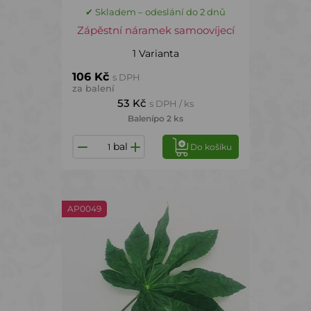
✔ Skladem – odeslání do 2 dnů
Zápěstní náramek samoovíjecí
1 Varianta
106 Kč
s DPH
za balení
53 Kč
s DPH / ks
Balení
po 2 ks
bal
Do košíku
AP0049