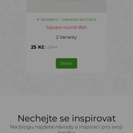
✔ Skladem – odeslání do 2 dnů
Square round dish
2 Varianty
25 Kč
s DPH
Detail
Nechejte se inspirovat
Na blogu najdete návody a inspiraci pro svoji
tvorbu