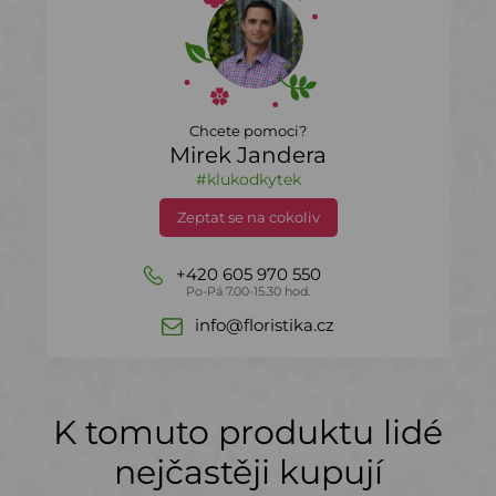
Chcete pomoci?
Mirek Jandera
#klukodkytek
Zeptat se na cokoliv
+420 605 970 550
Po-Pá 7.00-15.30 hod.
info@floristika.cz
K tomuto produktu lidé
nejčastěji kupují