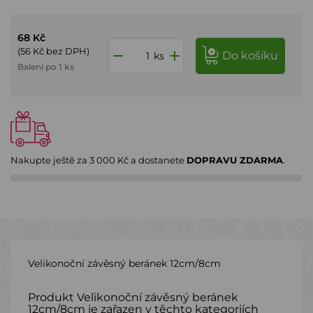
68 Kč
(56 Kč bez DPH)
do košíku
ks
Balení po 1 ks
Nakupte ještě za
3 000 Kč
a dostanete
DOPRAVU ZDARMA
.
Velikonoční závěsný beránek 12cm/8cm
Produkt Velikonoční závěsný beránek
12cm/8cm je zařazen v těchto kategoriích