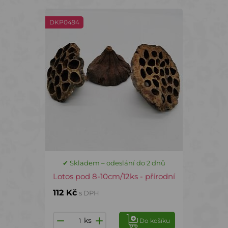
DKP0494
✔ Skladem – odeslání do 2 dnů
Lotos pod 8-10cm/12ks - přírodní
112 Kč
s DPH
ks
Do košíku