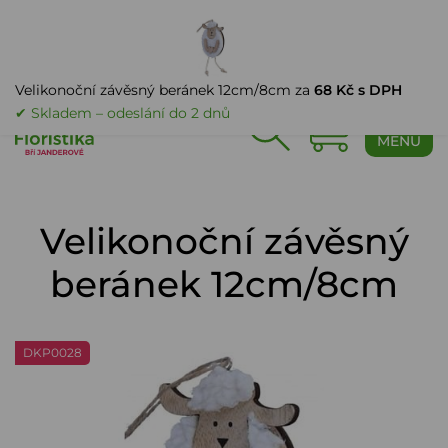
PŘIHLÁŠENÍ
Velikonoční závěsný beránek 12cm/8cm za
68 Kč s DPH
✔ Skladem – odeslání do 2 dnů
0
MENU
Velikonoční závěsný
beránek 12cm/8cm
DKP0028