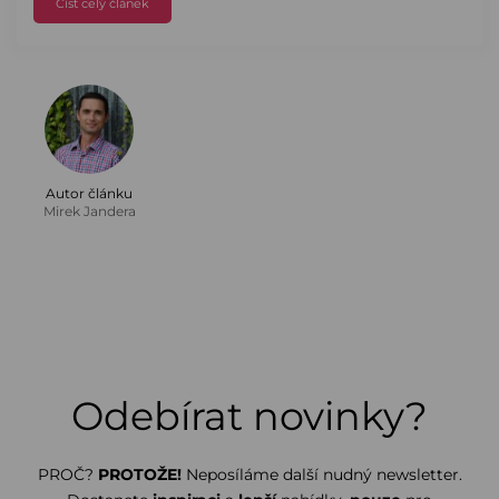
Číst celý článek
Autor článku
Mirek Jandera
Odebírat novinky?
PROČ?
PROTOŽE!
Neposíláme další nudný newsletter.