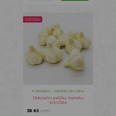
DKP0254
✔ Skladem – odeslání do 2 dnů
Dekorační paličky česneku
4cm/12ks
38 Kč
s DPH