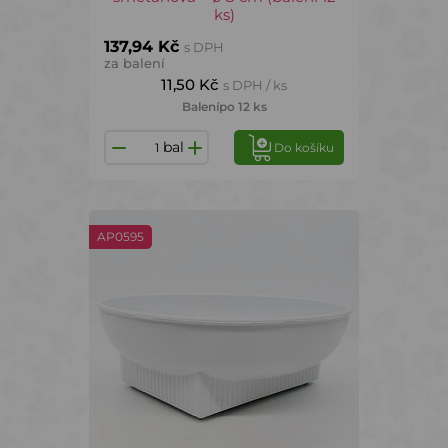
ks)
137,94 Kč
s DPH
za balení
11,50 Kč
s DPH / ks
Balení
po 12 ks
bal
Do košíku
AP0595