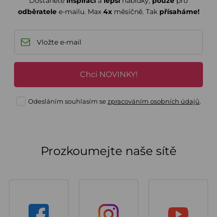
Dostanete
inspiraci
a
lepší
nabídky,
pouze
pro
odběratele
e-mailu. Max
4x
měsíčně. Tak
přísaháme!
Chci NOVINKY!
Odesláním souhlasím se
zpracováním osobních údajů
.
Prozkoumejte naše sítě