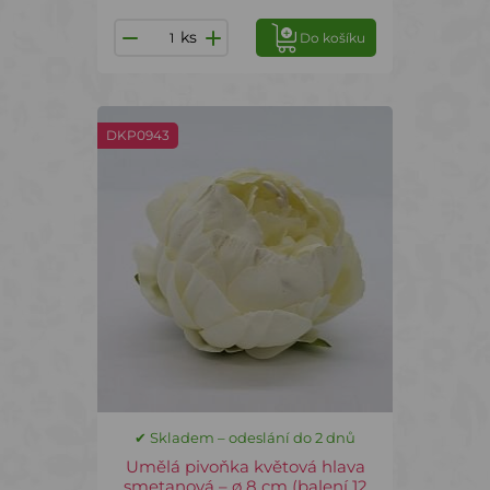
ks
Do košíku
DKP0943
✔ Skladem – odeslání do 2 dnů
Umělá pivoňka květová hlava
smetanová – ø 8 cm (balení 12