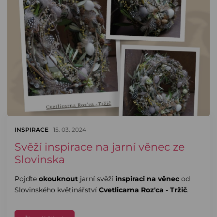
INSPIRACE
15. 03. 2024
Svěží inspirace na jarní věnec ze
Slovinska
Pojďte
okouknout
jarní svěží
inspiraci na věnec
od
Slovinského květinářství
Cvetlicarna Roz'ca - Tržič
.