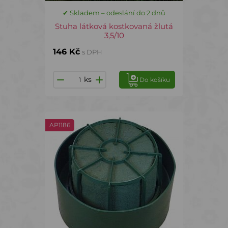
✔ Skladem – odeslání do 2 dnů
Stuha látková kostkovaná žlutá
3,5/10
146 Kč
s DPH
ks
Do košíku
AP1186