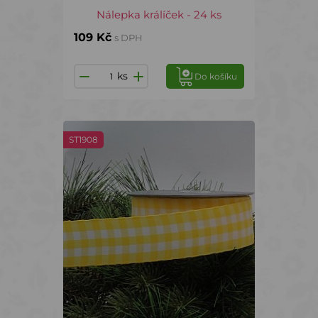
Nálepka králíček - 24 ks
109 Kč
s DPH
ks
Do košíku
ST1908