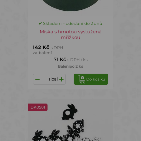
✔ Skladem – odeslání do 2 dnů
Miska s hmotou vystužená
mřížkou
142 Kč
s DPH
za balení
71 Kč
s DPH / ks
Balení
po 2 ks
bal
Do košíku
DK0501