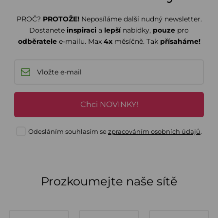
PROČ?
PROTOŽE!
Neposíláme další nudný newsletter.
Dostanete
inspiraci
a
lepší
nabídky,
pouze
pro
odběratele
e-mailu. Max
4x
měsíčně. Tak
přísaháme!
Chci NOVINKY!
Odesláním souhlasím se
zpracováním osobních údajů
.
Prozkoumejte naše sítě