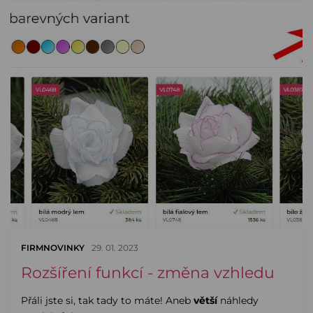
FIRMNOVINKY
29. 01. 2023
Rozšíření funkcí - změna vzhledu
Přáli jste si, tak tady to máte! Aneb
větší
náhledy