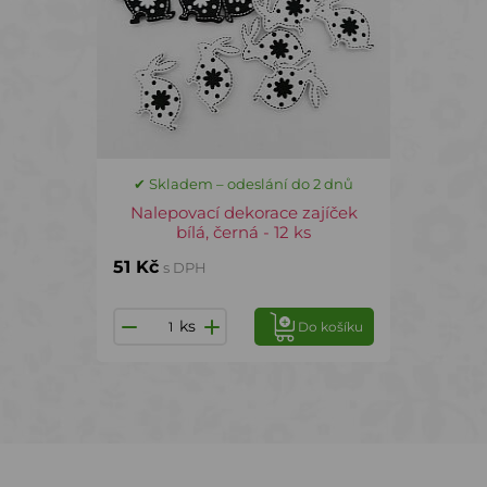
✔ Skladem – odeslání do 2 dnů
Nalepovací dekorace zajíček
bílá, černá - 12 ks
51 Kč
s DPH
ks
Do košíku