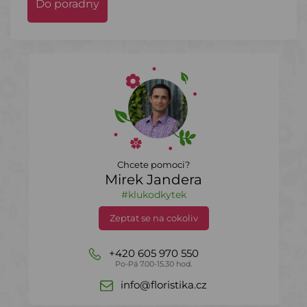
Do poradny
Chcete pomoci?
Mirek Jandera
#klukodkytek
Zeptat se na cokoliv
+420 605 970 550
Po-Pá 7.00-15.30 hod.
info@floristika.cz