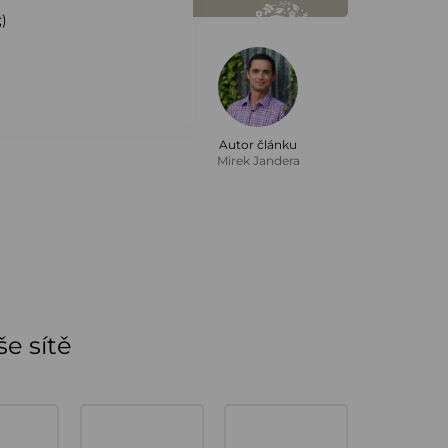
)
Autor článku
Mirek Jandera
e sítě