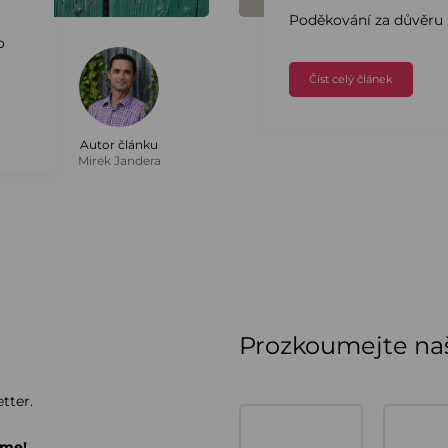
Poděkování za důvěru ;
o
Číst celý článek
Autor článku
Mirek Jandera
Prozkoumejte naš
tter.
áme!