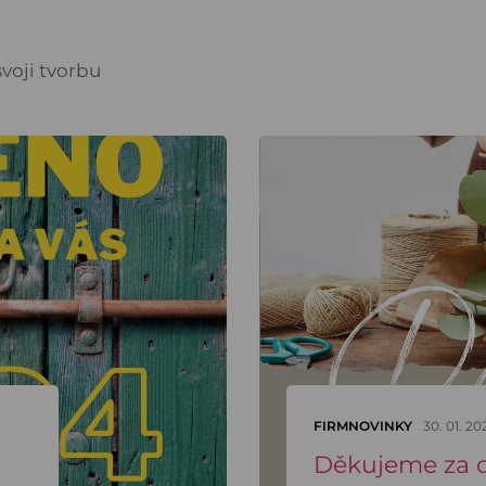
voji tvorbu
FIRMNOVINKY
30. 01. 20
Děkujeme za d