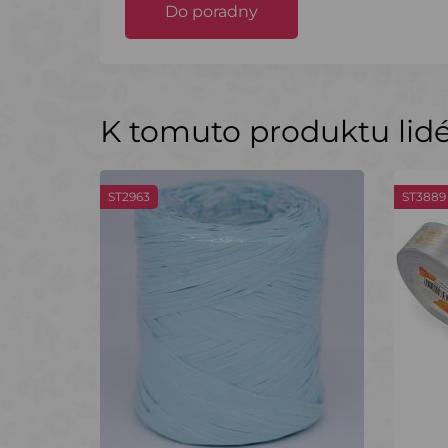
Do poradny
K tomuto produktu lidé 
ST2963
ST3889