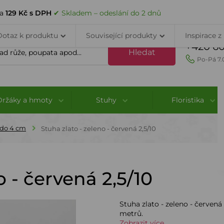
VELKOOBCHOD
DOPRAVA A PLATBA
PORADNA
KONTAK
za
129 Kč s DPH
✔ Skladem – odeslání do 2 dnů
Dotaz k produktu
Související produkty
Inspirace z
+420 60
Hledat
Po-Pá 7.
Držáky a hmoty
Stuhy
Floristika
 do 4 cm
Stuha zlato - zeleno - červená 2,5/10
o - červená 2,5/10
Stuha zlato - zeleno - červená
metrů.
Zobrazit více