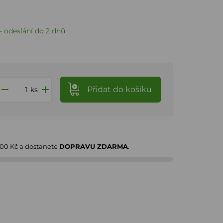
 odeslání do 2 dnů
Přidat
do košíku
ks
000 Kč
a dostanete
DOPRAVU ZDARMA
.