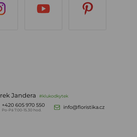
rek Jandera
#klukodkytek
+420 605 970 550
info@floristika.cz
Po-Pá 7.00-15.30 hod.