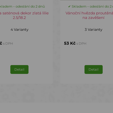
kladem – odeslání do 2 dnů
✔ Skladem – odeslání do 2
 saténová dekor zlatá lilie
Vánoční hvězda proutěná
2.5/18.2
na zavěšení
4 Varianty
3 Varianty
č
53 Kč
s DPH
s DPH
Detail
Detail