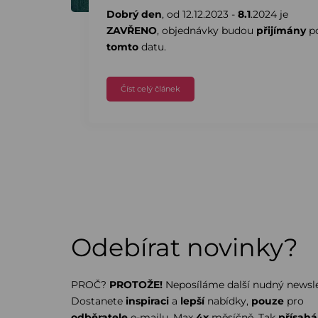
Dobrý den
, od 12.12.2023 -
8.1
.2024 je
ZAVŘENO
, objednávky budou
přijímány
p
tomto
datu.
Číst celý článek
Odebírat novinky?
PROČ?
PROTOŽE!
Neposíláme další nudný newsle
Dostanete
inspiraci
a
lepší
nabídky,
pouze
pro
odběratele
e-mailu. Max
4x
měsíčně. Tak
přísah