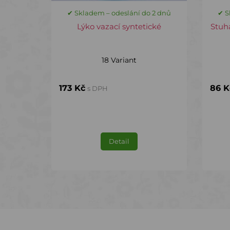
✔ Skladem – odeslání do 2 dnů
✔ S
Lýko vazací syntetické
Stuha
18 Variant
173 Kč
86 K
s DPH
Detail