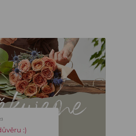
23
ůvěru :)