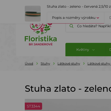
ÚVOD
O FIRMĚ
BLOG
Stuha zlato - zeleno - červená 2,5/10 
Popis a rozměry výrobku
Květiny
Úvod
Stuhy
Látkové stuhy
Látkové stuhy
Stuha zlato - zelen
ST3344