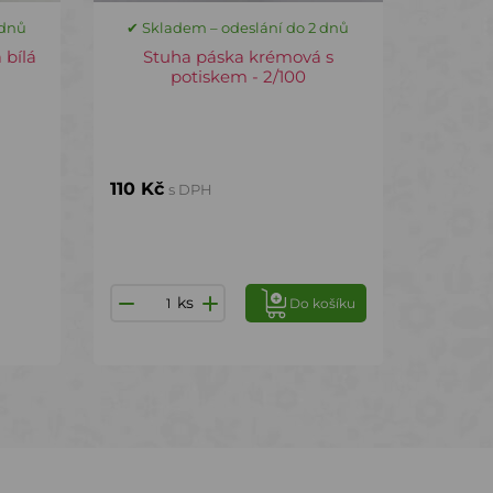
 dnů
✔ Skladem – odeslání do 2 dnů
 bílá
Stuha páska krémová s
potiskem - 2/100
110 Kč
s DPH
ks
Do košíku