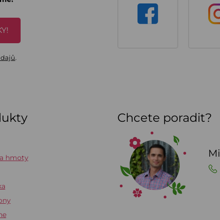
Y!
údajů
.
dukty
Chcete poradit?
Mi
 a hmoty
ka
ony
ne