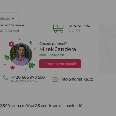
TY
PŘIHLÁŠENÍ
 blogu
5 970 550
0.00 Kč
0
s DPH
00-15.30 hod.
Chcete pomoci?
Mirek Jandera
Dle sezony
DealZone
#klukodkytek
Zeptat se na cokoliv
+420 605 970 550
info@floristika.cz
Po-Pá 7.00-15.30 hod.
 2,5/10 stuha o šířce 2,5 centimetru a návinu 10