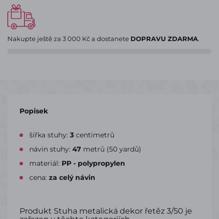
Nakupte ještě za
3 000 Kč
a dostanete
DOPRAVU ZDARMA
.
Popisek
šířka stuhy:
3
centimetrů
návin stuhy:
47
metrů (50 yardů)
materiál:
PP - polypropylen
cena:
za celý návin
Produkt Stuha metalická dekor řetěz 3/50 je