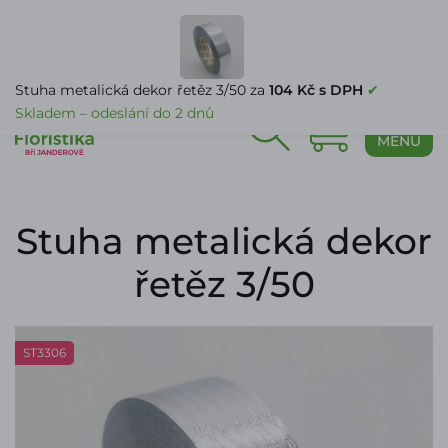
PŘIHLÁŠENÍ
Stuha metalická dekor řetěz 3/50 za
104 Kč s DPH
✔
Skladem – odeslání do 2 dnů
0
MENU
Stuha metalická dekor
řetěz 3/50
ST3306