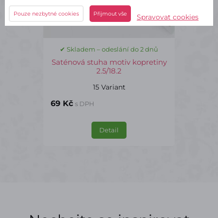
Pouze nezbytné cookies
Přijmout vše
Spravovat cookies
✔ Skladem – odeslání do 2 dnů
Saténová stuha motiv kopretiny
2.5/18.2
15 Variant
69 Kč
s DPH
Detail