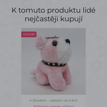
K tomuto produktu lidé
nejčastěji kupují
DK0599
✔ Skladem – odeslání do 2 dnů
Klíčenka pejsek růžový