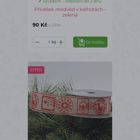
✔ Skladem – odeslání do 2 dnů
Přívěšek medvěd v kalhotách -
zelená
90 Kč
s DPH
ks
Do košíku
ST1701