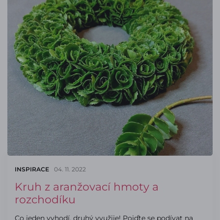
INSPIRACE
04. 11. 2022
Kruh z aranžovací hmoty a
rozchodíku
Co jeden vyhodí, druhý využije! Pojďte se podívat na