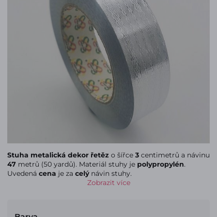
Stuha metalická dekor řetěz
o šířce
3
centimetrů a návinu
47
metrů (50 yardů). Materiál stuhy je
polypropylén
.
Uvedená
cena
je za
celý
návin stuhy.
Zobrazit více
Barva