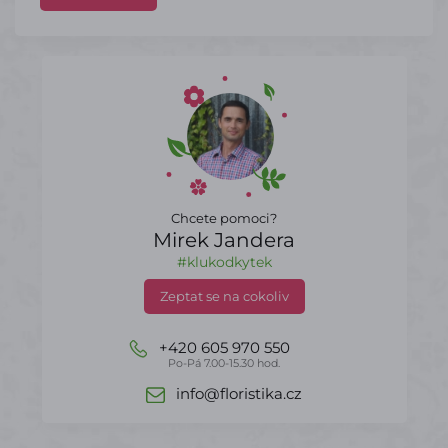
Chcete pomoci?
Mirek Jandera
#klukodkytek
Zeptat se na cokoliv
+420 605 970 550
Po-Pá 7.00-15.30 hod.
info@floristika.cz