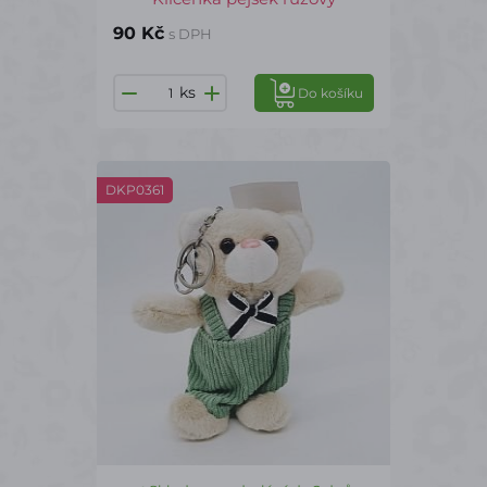
90 Kč
s DPH
ks
Do košíku
DKP0361