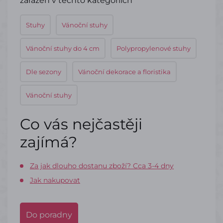
zařazen v těchto kategoriích
Stuhy
Vánoční stuhy
Vánoční stuhy do 4 cm
Polypropylenové stuhy
Dle sezony
Vánoční dekorace a floristika
Vánoční stuhy
Co vás nejčastěji
zajímá?
Za jak dlouho dostanu zboží? Cca 3-4 dny
Jak nakupovat
Do poradny