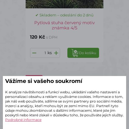
✔ Skladem – odeslání do 2 dnů
Pytlová stuha červený motiv
známka 4/5
120 Kč
s DPH
ks
Do košíku
ST3904
Vážíme si vašeho soukromí
K analýze návštěvnosti a funkcí webu, ukládání vašeho nastavení a
personalizaci obsahu a reklam využíváme cookies. Informace o tom,
jak náš web používáte, sdílíme se svými partnery pro sociální média,
inzerci a analýzy, kteří mohou být ze zemí mimo EU. Partneři tyto
údaje mohou zkombinovat s dalšími informacemi, které jste jim
poskytli nebo které získali v důsledku toho, že používáte jejich služby.
Podrobné informace