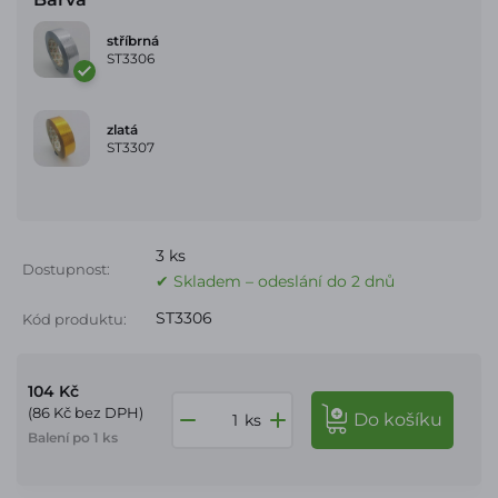
stříbrná
ST3306
zlatá
ST3307
3 ks
Dostupnost:
✔ Skladem – odeslání do 2 dnů
ST3306
Kód produktu:
104 Kč
(86 Kč bez DPH)
do košíku
ks
Balení po 1 ks