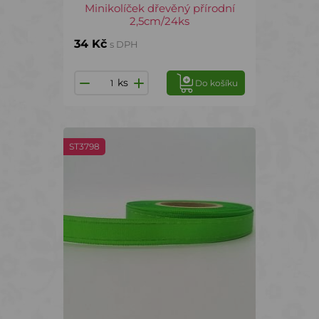
Minikolíček dřevěný přírodní
2,5cm/24ks
34 Kč
s DPH
ks
Do košíku
ST3798