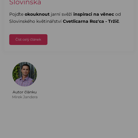
Slovinska
Pojďte
okouknout
jarní svěží
inspiraci na věnec
od
Slovinského květinářství
Cvetlicarna Roz'ca - Tržič
.
Číst celý článek
Autor článku
Mirek Jandera