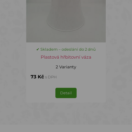
✔ Skladem – odeslání do 2 dnů
Plastová hřbitovní váza
2 Varianty
73 Kč
s DPH
Detail