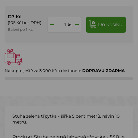
127 Kč
(105 Kč bez DPH)
do košíku
ks
Balení po 1 ks
Nakupte ještě za
3 000 Kč
a dostanete
DOPRAVU ZDARMA
.
Stuha zelená třpytka - šířka 5 centimetrů, návin 10
metrů.
Produkt Stuha zelená lahvová třpytka - 5/10 je