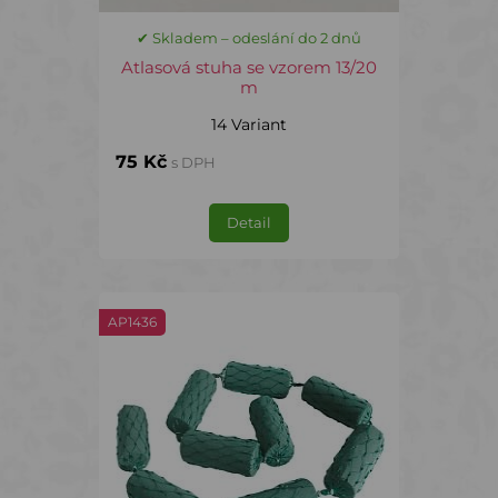
✔ Skladem – odeslání do 2 dnů
Atlasová stuha se vzorem 13/20
m
14 Variant
75 Kč
s DPH
Detail
AP1436