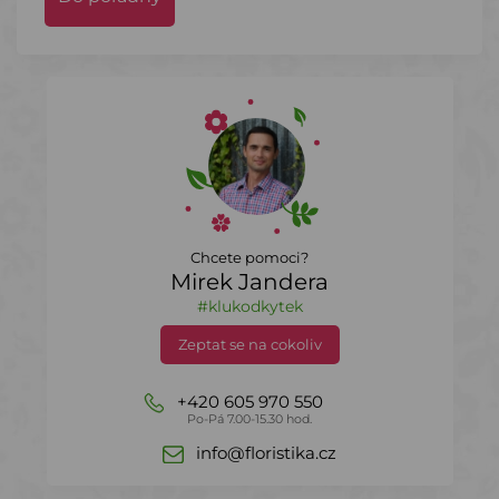
Chcete pomoci?
Mirek Jandera
#klukodkytek
Zeptat se na cokoliv
+420 605 970 550
Po-Pá 7.00-15.30 hod.
info@floristika.cz