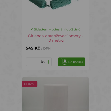
✔ Skladem – odeslání do 2 dnů
Girlanda z aranžovací hmoty -
10 metrů
545 Kč
s DPH
ks
Do košíku
PL0238