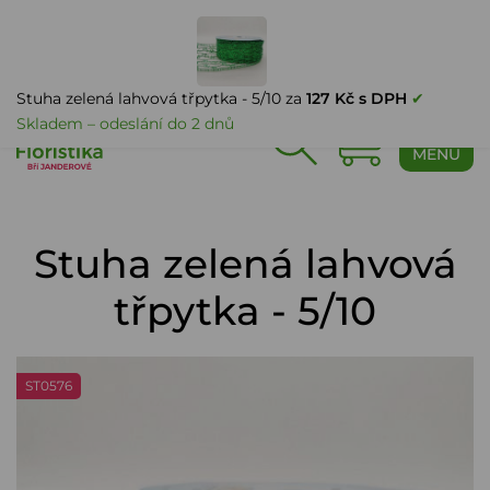
PŘIHLÁŠENÍ
Stuha zelená lahvová třpytka - 5/10 za
127 Kč s DPH
✔
Skladem – odeslání do 2 dnů
0
MENU
Stuha zelená lahvová
třpytka - 5/10
ST0576