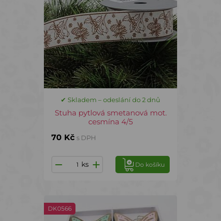
✔ Skladem – odeslání do 2 dnů
Stuha pytlová smetanová mot.
cesmína 4/5
70 Kč
s DPH
ks
Do košíku
DK0566