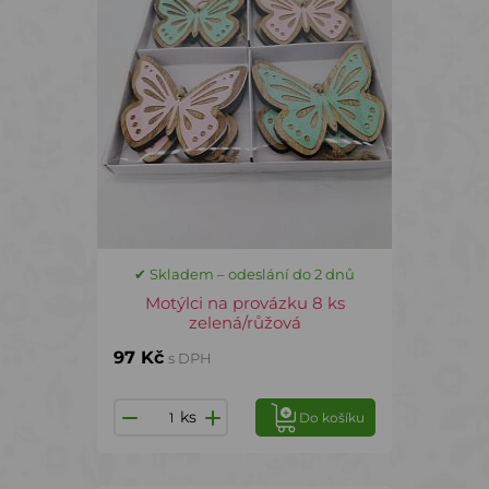
✔ Skladem – odeslání do 2 dnů
Motýlci na provázku 8 ks
zelená/růžová
97 Kč
s DPH
ks
Do košíku