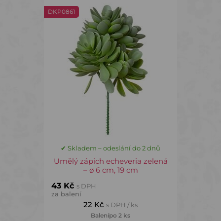
DKP0861
✔ Skladem – odeslání do 2 dnů
Umělý zápich echeveria zelená
– ø 6 cm, 19 cm
43 Kč
s DPH
za balení
22 Kč
s DPH / ks
Balení
po 2 ks