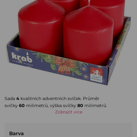
Sada
4
kvalitních adventních
svíček
. Průměr
svíčky
60
milimetrů, výška svíčky
80
milimetrů.
Zobrazit více
Barva