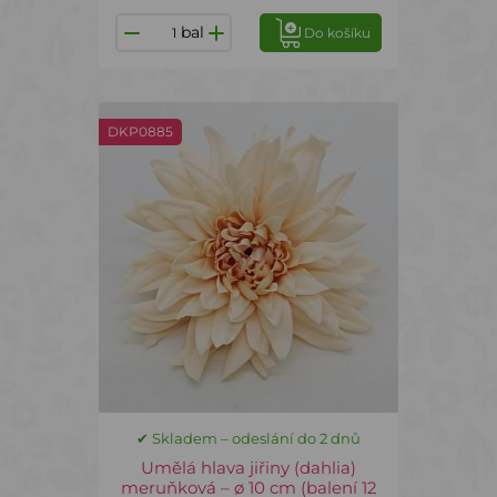
bal
Do košíku
DKP0885
✔ Skladem – odeslání do 2 dnů
Umělá hlava jiřiny (dahlia)
meruňková – ø 10 cm (balení 12