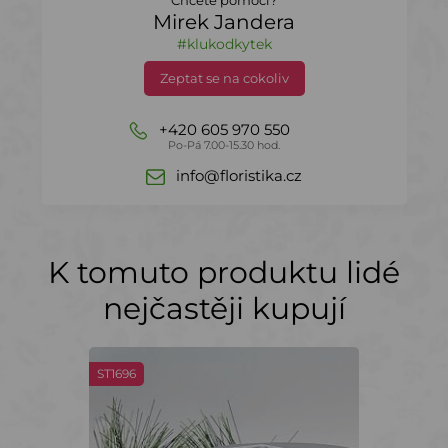
Chcete pomoci?
Mirek Jandera
#klukodkytek
Zeptat se na cokoliv
+420 605 970 550
Po-Pá 7.00-15.30 hod.
info@floristika.cz
K tomuto produktu lidé
nejčastěji kupují
ST1696