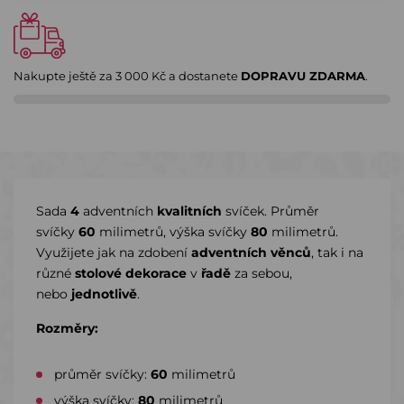
Nakupte ještě za
3 000 Kč
a dostanete
DOPRAVU ZDARMA
.
Sada
4
adventních
kvalitních
svíček. Průměr
svíčky
60
milimetrů, výška svíčky
80
milimetrů.
Využijete jak na zdobení
adventních věnců
, tak i na
různé
stolové dekorace
v
řadě
za sebou,
nebo
jednotlivě
.
Rozměry:
průměr svíčky:
6
0
milimetrů
výška svíčky:
80
milimetrů