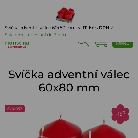
PŘIHLÁŠENÍ
Svíčka adventní válec 60x80 mm za
111 Kč s DPH
✔
Skladem – odeslání do 2 dnů
0
MENU
Svíčka adventní válec
60x80 mm
SVI0033
%
-15