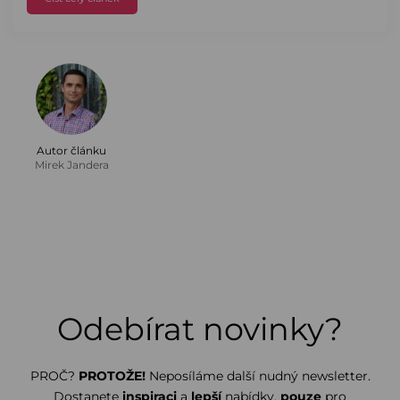
Autor článku
Mirek Jandera
Odebírat novinky?
PROČ?
PROTOŽE!
Neposíláme další nudný newsletter.
Dostanete
inspiraci
a
lepší
nabídky,
pouze
pro