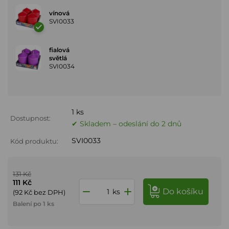
vínová
SVI0033
fialová
světlá
SVI0034
1 ks
Dostupnost:
✔ Skladem – odeslání do 2 dnů
SVI0033
Kód produktu:
131 Kč
111 Kč
do košíku
ks
(92 Kč bez DPH)
Balení po 1 ks