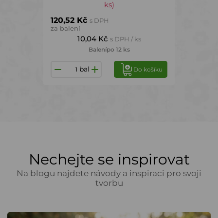
ks)
120,52 Kč
s DPH
za balení
10,04 Kč
s DPH / ks
Balení
po 12 ks
bal
Do košíku
Nechejte se inspirovat
Na blogu najdete návody a inspiraci pro svoji
tvorbu