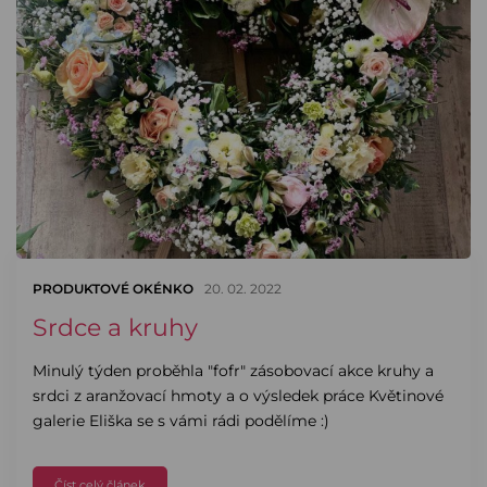
PRODUKTOVÉ OKÉNKO
20. 02. 2022
Srdce a kruhy
Minulý týden proběhla "fofr" zásobovací akce kruhy a
srdci z aranžovací hmoty a o výsledek práce Květinové
galerie Eliška se s vámi rádi podělíme :)
Číst celý článek