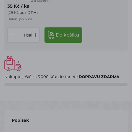
za balení
35 Kč
/ ks
(29 Kč bez DPH)
Balení po 5 ks
do košíku
bal
Nakupte ještě za
3 000 Kč
a dostanete
DOPRAVU ZDARMA
.
Popisek