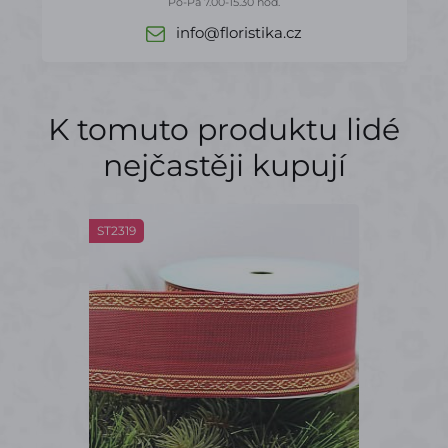
Po-Pá 7.00-15.30 hod.
info@floristika.cz
K tomuto produktu lidé
nejčastěji kupují
ST2319