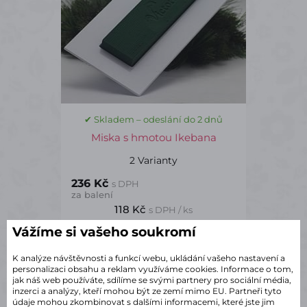
✔ Skladem – odeslání do 2 dnů
Miska s hmotou Ikebana
2 Varianty
236 Kč
s DPH
za balení
118 Kč
s DPH / ks
Balení
po 2 ks
Vážíme si vašeho soukromí
Detail
K analýze návštěvnosti a funkcí webu, ukládání vašeho nastavení a
personalizaci obsahu a reklam využíváme cookies. Informace o tom,
jak náš web používáte, sdílíme se svými partnery pro sociální média,
inzerci a analýzy, kteří mohou být ze zemí mimo EU. Partneři tyto
údaje mohou zkombinovat s dalšími informacemi, které jste jim