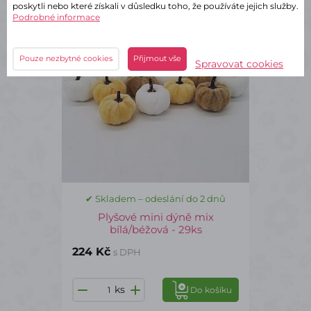
poskytli nebo které získali v důsledku toho, že používáte jejich služby.
DKP0544
Podrobné informace
Pouze nezbytné cookies
Přijmout vše
Spravovat cookies
✔ Skladem – odeslání do 2 dnů
Plyšové mini dýně mix
bílá/béžová - 29ks
224 Kč
s DPH
ks
Do košíku