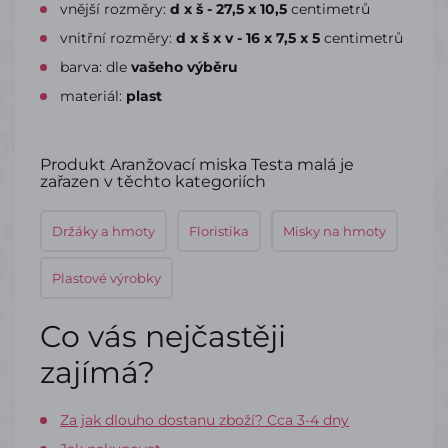
vnější rozměry:
d x š - 27,5 x 10,5
centimetrů
vnitřní rozměry:
d x š x v - 16 x 7,5 x 5
centimetrů
barva: dle
vašeho výběru
materiál:
plast
Produkt Aranžovací miska Testa malá je
zařazen v těchto kategoriích
Držáky a hmoty
Floristika
Misky na hmoty
Plastové výrobky
Co vás nejčastěji
zajímá?
Za jak dlouho dostanu zboží? Cca 3-4 dny