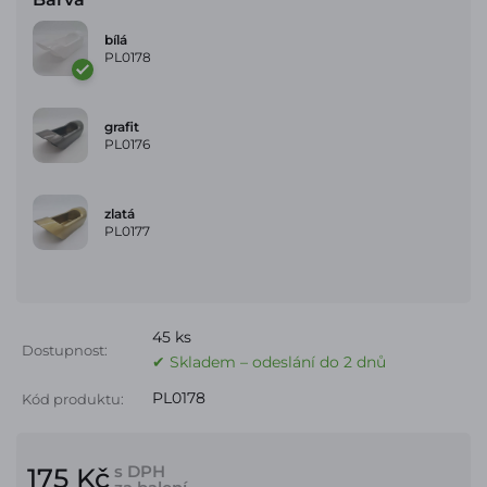
bílá
PL0178
grafit
PL0176
zlatá
PL0177
45 ks
Dostupnost:
✔ Skladem – odeslání do 2 dnů
PL0178
Kód produktu:
s DPH
175 Kč