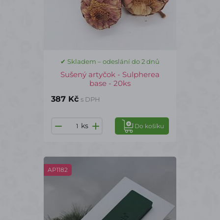
✔ Skladem – odeslání do 2 dnů
Sušený artyčok - Sulpherea
base - 20ks
387 Kč
s DPH
ks
Do košíku
AP1182