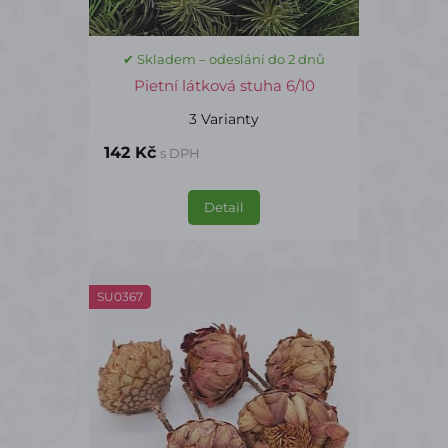
✔ Skladem – odeslání do 2 dnů
Pietní látková stuha 6/10
3 Varianty
142 Kč
s DPH
Detail
SU0367