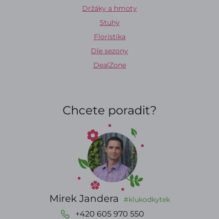
Držáky a hmoty
Stuhy
Floristika
Dle sezony
DealZone
Chcete poradit?
Mirek Jandera
#klukodkytek
+420 605 970 550