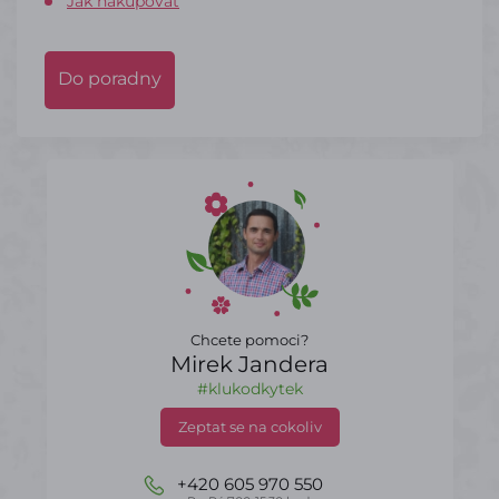
Jak nakupovat
Do poradny
Chcete pomoci?
Mirek Jandera
#klukodkytek
Zeptat se na cokoliv
+420 605 970 550