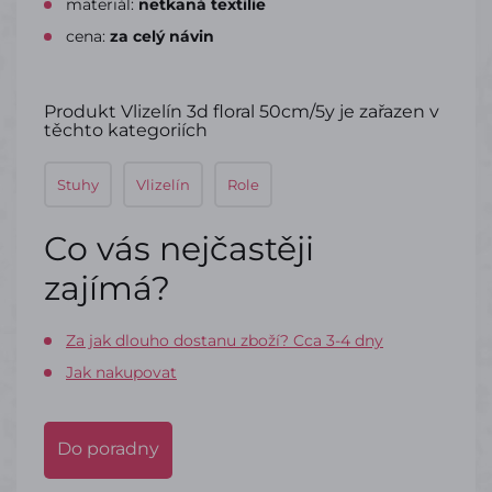
materiál:
netkaná textilie
cena:
za celý návin
Produkt Vlizelín 3d floral 50cm/5y je zařazen v
těchto kategoriích
Stuhy
Vlizelín
Role
Co vás nejčastěji
zajímá?
Za jak dlouho dostanu zboží? Cca 3-4 dny
Jak nakupovat
Do poradny