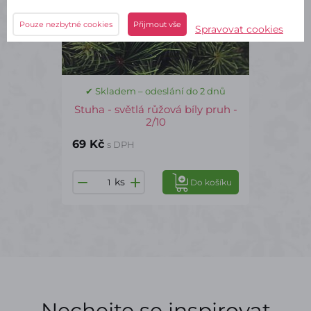
Pouze nezbytné cookies
Přijmout vše
Spravovat cookies
✔ Skladem – odeslání do 2 dnů
Stuha - světlá růžová bíly pruh -
2/10
69 Kč
s DPH
ks
Do košíku
Nechejte se inspirovat