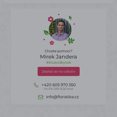
Chcete pomoci?
Mirek Jandera
#klukodkytek
Zeptat se na cokoliv
+420 605 970 550
Po-Pá 7.00-15.30 hod.
info@floristika.cz