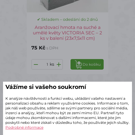
✔ Skladem – odeslání do 2 dnů
Aranžovací hmota na suché a
umělé květy VICTORIA SEC – 2
ks v balení (23x7,5x11 cm)
75 Kč
s DPH
ks
Do košíku
Vážíme si vašeho soukromí
ST1179
K analýze návštěvnosti a funkcí webu, ukládání vašeho nastavení a
personalizaci obsahu a reklam využíváme cookies. Informace o tom,
jak náš web používáte, sdílíme se svými partnery pro sociální média,
inzerci a analýzy, kteří mohou být ze zemí mimo EU. Partneři tyto
údaje mohou zkombinovat s dalšími informacemi, které jste jim
poskytli nebo které získali v důsledku toho, že používáte jejich služby.
Podrobné informace