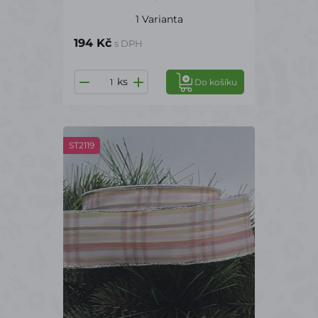
1 Varianta
194 Kč
s DPH
ks
Do košíku
ST2119