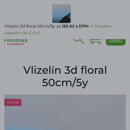
PŘIHLÁŠENÍ
Vlizelín 3d floral 50cm/5y za
126 Kč s DPH
✔ Skladem –
odeslání do 2 dnů
0
MENU
Vlizelín 3d floral
50cm/5y
AP1222