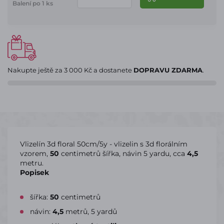
Balení po 1 ks
Nakupte ještě za
3 000 Kč
a dostanete
DOPRAVU ZDARMA
.
Vlizelín 3d floral 50cm/5y - vlizelin s 3d florálním
vzorem,
50
centimetrů šířka, návin 5 yardu, cca
4,5
metru.
Popisek
šířka:
50
centimetrů
návin:
4,5
metrů, 5 yardů