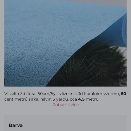
Vlizelín 3d floral 50cm/5y - vlizelin s 3d florálním vzorem,
50
centimetrů šířka, návin 5 yardu, cca
4,5
metru.
Zobrazit více
Barva