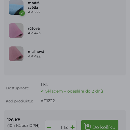
modrá
světlá
AP1222
růžová
AP1423
malinová
AP1422
1 ks
Dostupnost:
✔ Skladem – odeslání do 2 dnů
AP1222
Kód produktu:
126 Kč
(104 Kč bez DPH)
do košíku
ks