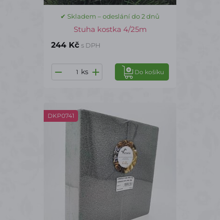
✔ Skladem – odeslání do 2 dnů
Stuha kostka 4/25m
244 Kč
s DPH
ks
Do košíku
DKP0741