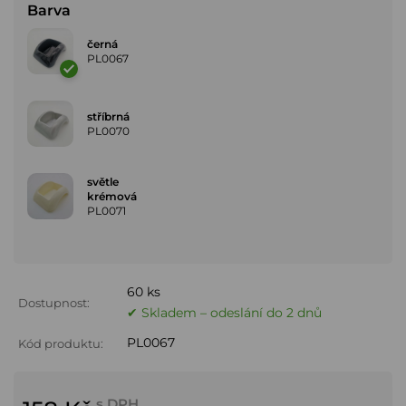
Barva
černá
PL0067
stříbrná
PL0070
světle
krémová
PL0071
60 ks
Dostupnost:
✔ Skladem – odeslání do 2 dnů
PL0067
Kód produktu:
s DPH