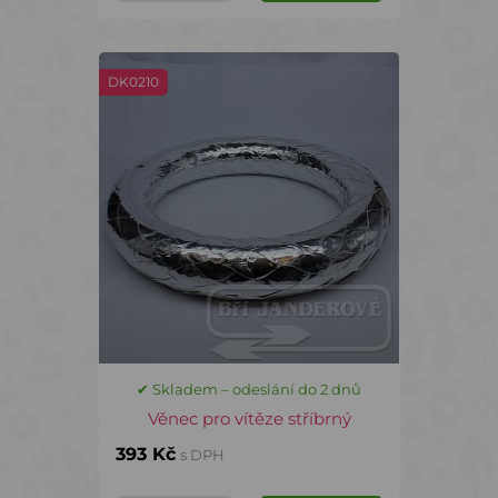
DK0210
✔ Skladem – odeslání do 2 dnů
Věnec pro vítěze stříbrný
393 Kč
s DPH