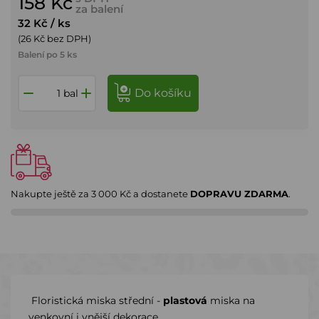
158 Kč
za balení
32 Kč
/ ks
(26 Kč bez DPH)
Balení po 5 ks
do košíku
bal
Nakupte ještě za
3 000 Kč
a dostanete
DOPRAVU ZDARMA
.
Floristická miska střední -
plastová
miska na
venkovní i vnější dekorace.