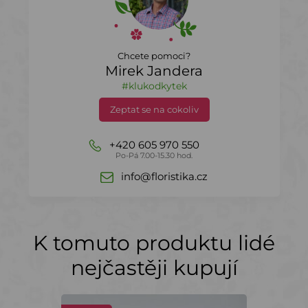
Chcete pomoci?
Mirek Jandera
#klukodkytek
Zeptat se na cokoliv
+420 605 970 550
Po-Pá 7.00-15.30 hod.
info@floristika.cz
K tomuto produktu lidé
nejčastěji kupují