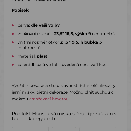
Popisek
barva:
dle vaší volby
venkovní rozměr:
23,5* 16,5, výška 9
centimetrů
vnitřní rozměr otvoru:
15 * 9,5, hloubka 5
centimetrů
materiál:
plast
balení:
5
kusů ve folii, uvedená cena za 1 kus
Využití - dekorace stolů slavnostních stolů, ikebany,
jarní misky, pietní dekorace. Možno plnit suchou či
mokrou
aranžovací hmotou.
Produkt Floristická miska střední je zařazen v
těchto kategoriích