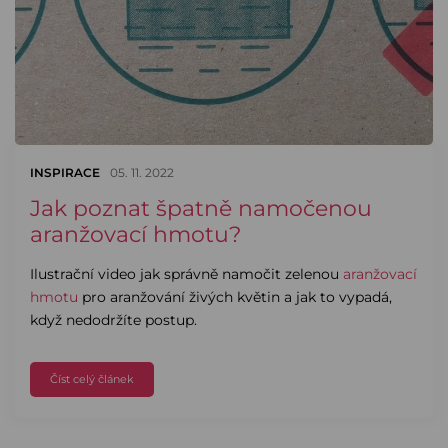
INSPIRACE
05. 11. 2022
Jak poznat špatně namočenou
aranžovací hmotu?
Ilustrační video jak správně namočit zelenou
aranžovací
hmotu
pro aranžování živých květin a jak to vypadá,
když nedodržíte postup.
Číst celý článek