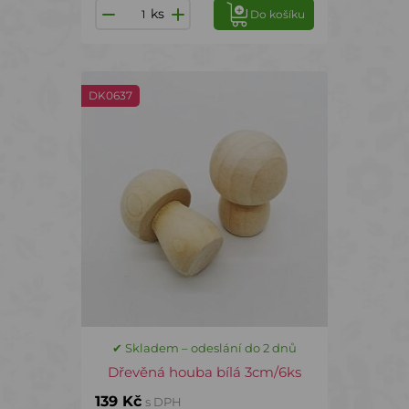
ks
Do košíku
DK0637
✔ Skladem – odeslání do 2 dnů
Dřevěná houba bílá 3cm/6ks
139 Kč
s DPH