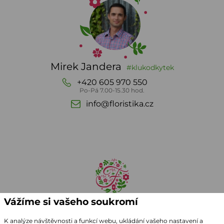
Mirek Jandera
#klukodkytek
+420 605 970 550
Po-Pá 7.00-15.30 hod.
info@floristika.cz
Vážíme si vašeho soukromí
K analýze návštěvnosti a funkcí webu, ukládání vašeho nastavení a