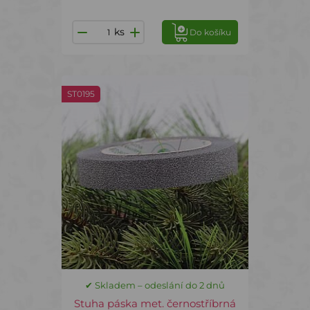
ks
Do košíku
ST0195
✔ Skladem – odeslání do 2 dnů
Stuha páska met. černostříbrná