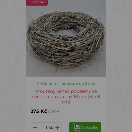
DKP0740
✔ Skladem – odeslání do 2 dnů
Proutěný věnec pobělený se
suchlou trávou – ø 30 cm (síla 8
cm)
275 Kč
s DPH
ks
Do košíku