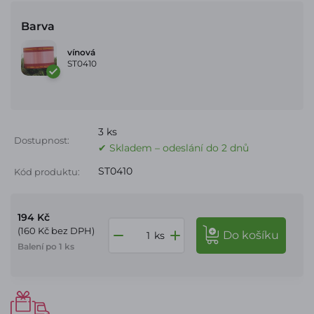
Barva
vínová
ST0410
3 ks
Dostupnost:
✔ Skladem – odeslání do 2 dnů
ST0410
Kód produktu:
194 Kč
(160 Kč bez DPH)
do košíku
ks
Balení po 1 ks