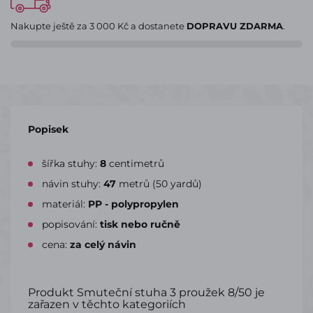
Nakupte ještě za
3 000 Kč
a dostanete
DOPRAVU ZDARMA
.
Popisek
šířka stuhy:
8
centimetrů
návin stuhy:
47
metrů (50 yardů)
materiál:
PP - polypropylen
popisování:
tisk nebo ručně
cena:
za celý návin
Produkt Smuteční stuha 3 proužek 8/50 je
zařazen v těchto kategoriích