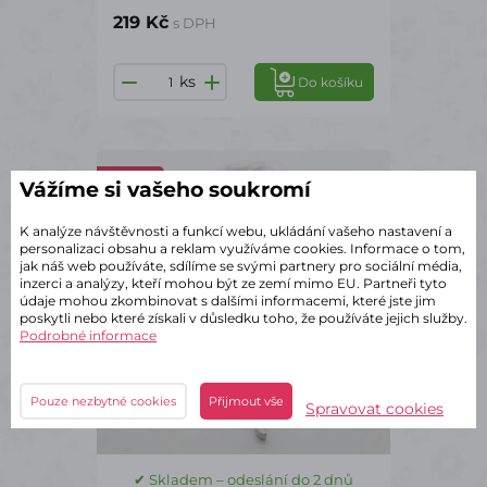
219 Kč
s DPH
ks
Do košíku
DK0413
Vážíme si vašeho soukromí
K analýze návštěvnosti a funkcí webu, ukládání vašeho nastavení a
personalizaci obsahu a reklam využíváme cookies. Informace o tom,
jak náš web používáte, sdílíme se svými partnery pro sociální média,
inzerci a analýzy, kteří mohou být ze zemí mimo EU. Partneři tyto
údaje mohou zkombinovat s dalšími informacemi, které jste jim
poskytli nebo které získali v důsledku toho, že používáte jejich služby.
Podrobné informace
Pouze nezbytné cookies
Přijmout vše
Spravovat cookies
✔ Skladem – odeslání do 2 dnů