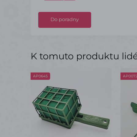
Do poradny
K tomuto produktu lidé 
AP0645
AP007