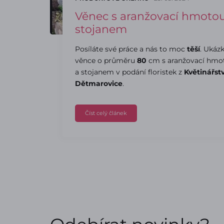
Věnec s aranžovací hmoto
stojanem
Posíláte své práce a nás to moc
těší
. Ukáz
věnce o průměru
80
cm s aranžovací hmo
a stojanem v podání floristek z
Květinářstv
Dětmarovice
.
Číst celý článek