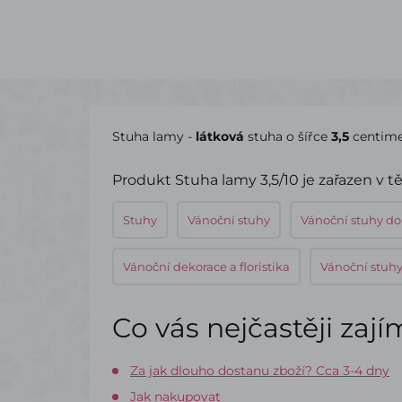
Stuha lamy -
látková
stuha o šířce
3,5
centime
Produkt Stuha lamy 3,5/10 je zařazen v t
Stuhy
Vánoční stuhy
Vánoční stuhy do
Vánoční dekorace a floristika
Vánoční stuh
Co vás nejčastěji zaj
Za jak dlouho dostanu zboží? Cca 3-4 dny
Jak nakupovat