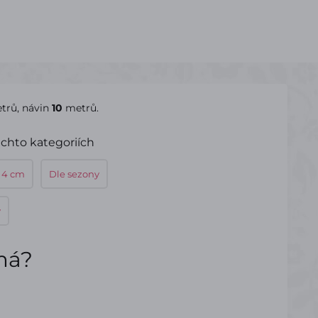
trů, návin
10
metrů.
ěchto kategoriích
 4 cm
Dle sezony
y
ímá?