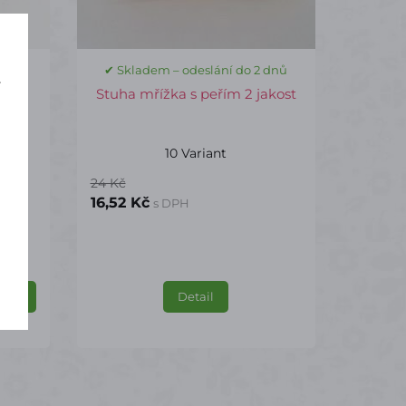
 dnů
✔ Skladem – odeslání do 2 dnů
í
čky
Stuha mřížka s peřím 2 jakost
10 Variant
24 Kč
16,52 Kč
s DPH
Detail
ošíku