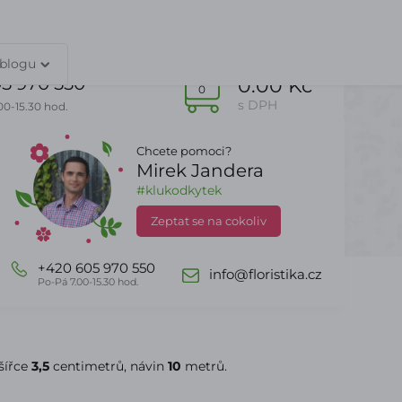
TY
PŘIHLÁŠENÍ
 blogu
5 970 550
0.00 Kč
0
s DPH
00-15.30 hod.
Chcete pomoci?
Mirek Jandera
Dle sezony
DealZone
#klukodkytek
Zeptat se na cokoliv
+420 605 970 550
info@floristika.cz
Po-Pá 7.00-15.30 hod.
šířce
3,5
centimetrů, návin
10
metrů.