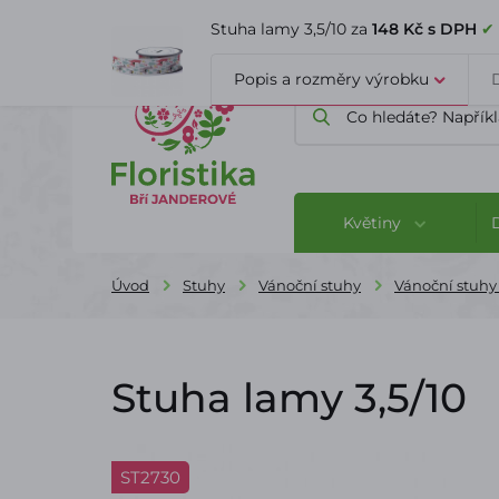
ÚVOD
O FIRMĚ
BLOG
Stuha lamy 3,5/10 za
148 Kč s DPH
✔ 
Popis a rozměry výrobku
Květiny
Úvod
Stuhy
Vánoční stuhy
Vánoční stuhy
Stuha lamy 3,5/10
ST2730