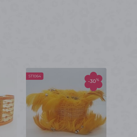
ST1064
%
-30