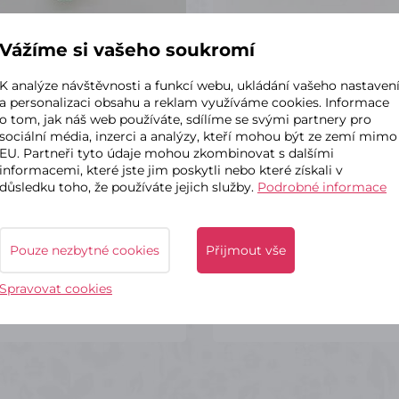
Vážíme si vašeho soukromí
kladem – odeslání do 2 dnů
✔ Skladem – odeslání do 2
K analýze návštěvnosti a funkcí webu, ukládání vašeho nastaven
List Filodendron
Stuha měděná dekor te
a personalizaci obsahu a reklam využíváme cookies. Informace
4/10
o tom, jak náš web používáte, sdílíme se svými partnery pro
sociální média, inzerci a analýzy, kteří mohou být ze zemí mimo
EU. Partneři tyto údaje mohou zkombinovat s dalšími
informacemi, které jste jim poskytli nebo které získali v
č
důsledku toho, že používáte jejich služby.
Podrobné informace
86 Kč
149 Kč
s DPH
s DPH
Balení
lení
po 12 ks
9 Kč
s DPH / ks
Pouze nezbytné cookies
Přijmout vše
Spravovat cookies
bal
ks
Do košíku
Do k