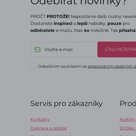
Odebírat novinky?
PROČ?
PROTOŽE!
Neposíláme další nudný newsle
Dostanete
inspiraci
a
lepší
nabídky,
pouze
pro
odběratele
e-mailu. Max
4x
měsíčně. Tak
přísah
Chci NOVINK
Odesláním souhlasím se
zpracováním osobních 
Servis pro zákazníky
Pro
Kontakty
Květiny
Doprava a platba
Držáky