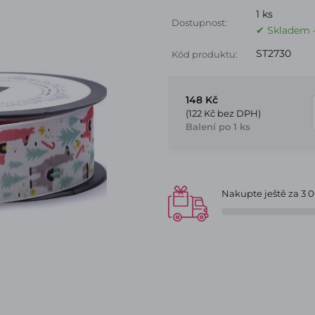
1 ks
Dostupnost:
✔ Skladem –
ST2730
Kód produktu:
148 Kč
(122 Kč bez DPH)
Balení po 1 ks
Nakupte ještě za
3 