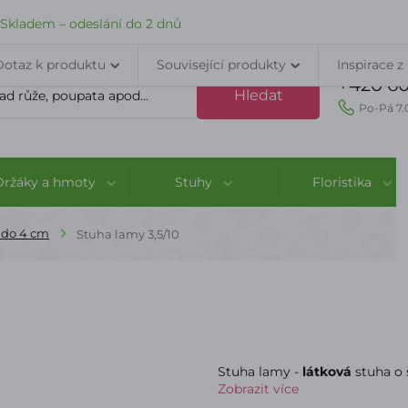
VELKOOBCHOD
DOPRAVA A PLATBA
PORADNA
KONTAK
Skladem – odeslání do 2 dnů
Dotaz k produktu
Související produkty
Inspirace z
+420 60
Hledat
Po-Pá 7.
Držáky a hmoty
Stuhy
Floristika
 do 4 cm
Stuha lamy 3,5/10
Stuha lamy -
látková
stuha o 
Zobrazit více