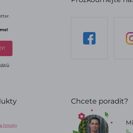
tter.
áme!
Y!
údajů
.
dukty
Chcete poradit?
Mi
 a hmoty