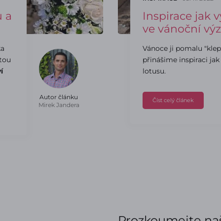
u a
Inspirace jak v
ve vánoční vý
ka
Vánoce ji pomalu "klep
tou
přinášime inspiraci jak
í
lotusu.
Autor článku
Číst celý článek
Mirek Jandera
Prozkoumejte naš