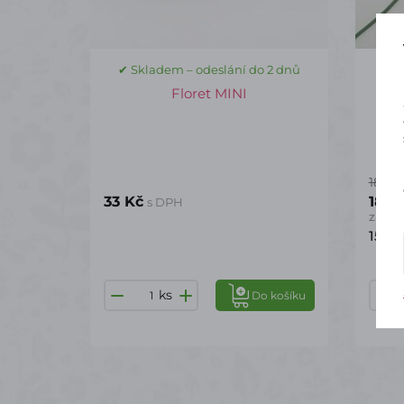
✔ Skladem – odeslání do 2 dnů
✔ S
Floret MINI
186 K
33 Kč
185,
s DPH
za ba
15,4
ks
Do košíku