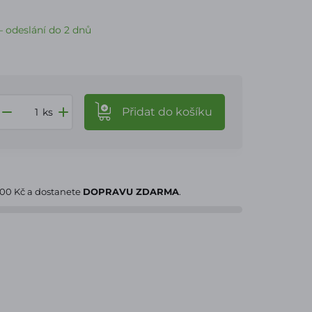
 odeslání do 2 dnů
Přidat
do košíku
ks
000 Kč
a dostanete
DOPRAVU ZDARMA
.