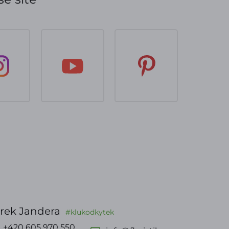
rek Jandera
#klukodkytek
+420 605 970 550