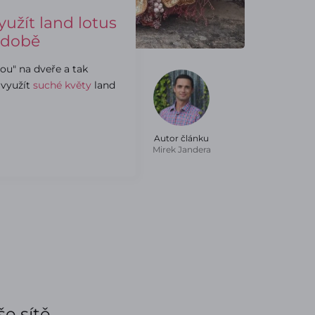
yužít land lotus
zdobě
ou" na dveře a tak
 využít
suché květy
land
Autor článku
Mirek Jandera
e sítě