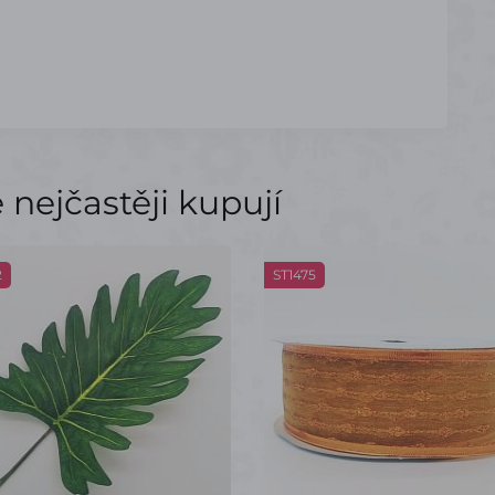
nejčastěji kupují
2
ST1475